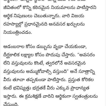
జీవితంలో కొన్ని కఠినమైన నియమాలను పాటిస్తారని
ఆర్థిక నిపుణులు చెబుతున్నారు. వారి విజయ
రహస్యాల్లో ప్రధానమైనది అనవసర ఖర్చులను
నియంత్రించడం.
ఆడంబరాల కోసం డబ్బును వృథా చేయకుండా,
దీర్ఘకాలిక లక్ష్యాల కోసం పొదుపు చేస్తారు. “అవసరం
లేని వస్తువులను కొంటే, త్వరలోనే అవసరమైన
వస్తువులను అమ్ముకోవాల్సి వస్తుంది” అనే సూత్రాన్ని
వీరు తూచా తప్పకుండా పాటిస్తారు. ప్రస్తుత కోరికల
కంటే భవిష్యత్తు భద్రతకే వీరు ఎక్కువ ప్రాధాన్యత
ఇస్తారు. ఈ క్రమశిక్షణే వారిని ఆర్థికంగా స్వతంత్రులను
చేస్తుంది.