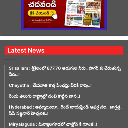
Latest News
Srisailam : శ్రీశైలంలో 877.70 అడుగుల నీరు.. సాగర్ కు చేరుతున్న
నీరు..!
Cheyutha : చేయూత కొత్త పింఛన్లు వీరికి రావు..!
రెండు తెలుగు రాష్ట్రాల్లో దంచి కొట్టిన వాన..!
Hyderabad : అమ్మాయిలూ.. రెంట్ బాయ్‌ఫ్రెండ్ ఆఫర్ల వల.. జాగ్రత్త..
సీపి సజ్జనార్ హెచ్చరిక..!
Miryalaguda : మిర్యాలగూడలో ఛాత్రోన్ కీ గూంజ్..!