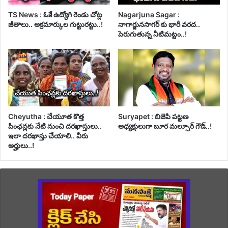
TS News : ఓకే ఉద్యోగి రెండు చోట్ల
Nagarjuna Sagar :
జీతాలు.. అక్రమార్కుల గుట్టురట్టు..!
నాగార్జునసాగర్ కు భారీ వరద..
పెరుగుతున్న నీటిమట్టం..!
Cheyutha : చేయూత కొత్త
Suryapet : బిజెపి పట్టణ
పింఛన్లకు నేటి నుంచి దరఖాస్తులు..
అధ్యక్షులుగా బూర మల్సూర్ గౌడ్..!
ఇలా దరఖాస్తు చేయాలి.. వీరు
అర్హులు..!