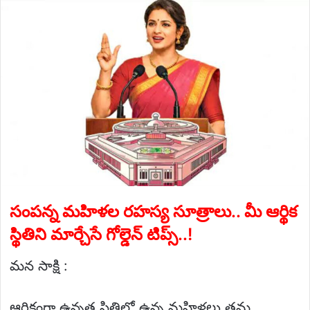
email
సంపన్న మహిళల రహస్య సూత్రాలు.. మీ ఆర్థిక
స్థితిని మార్చేసే గోల్డెన్ టిప్స్..!
మన సాక్షి :
ఆర్థికంగా ఉన్నత స్థితిలో ఉన్న మహిళలు తమ