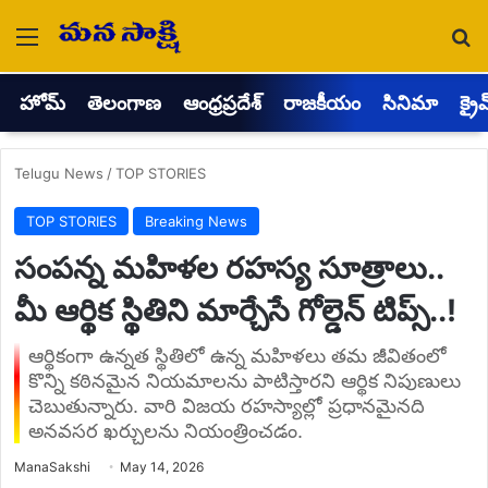
Menu
Se
హోమ్
తెలంగాణ
ఆంధ్రప్రదేశ్
రాజకీయం
సినిమా
క్రై
Telugu News
/
TOP STORIES
TOP STORIES
Breaking News
సంపన్న మహిళల రహస్య సూత్రాలు..
మీ ఆర్థిక స్థితిని మార్చేసే గోల్డెన్ టిప్స్..!
ఆర్థికంగా ఉన్నత స్థితిలో ఉన్న మహిళలు తమ జీవితంలో
కొన్ని కఠినమైన నియమాలను పాటిస్తారని ఆర్థిక నిపుణులు
చెబుతున్నారు. వారి విజయ రహస్యాల్లో ప్రధానమైనది
అనవసర ఖర్చులను నియంత్రించడం.
Send
ManaSakshi
May 14, 2026
an