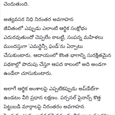
చెందుతుంది.
అత్యవసర నిధి నిరంతర అవగాహన
జీవితంలో ఎప్పుడు ఎలాంటి ఆర్థిక సంక్షోభం
ఎదురవుతుందో చెప్పలేం కాబట్టి, సంపన్న మహిళలు
ముందస్తుగా ‘ఎమర్జెన్సీ ఫండ్’ను ఏర్పాటు
చేసుకుంటారు. ఆదాయంలో కొంత భాగాన్ని సురక్షితమైన
పథకాల్లో పొదుపు చేస్తూ ఆపద కాలంలో అది అండగా
ఉండేలా చూసుకుంటారు.
అలాగే ఆర్థిక అంశాలపై ఎప్పటికప్పుడు అప్‌డేట్‌గా
ఉండటం వీరి ప్రధాన లక్షణం. పర్సనల్ ఫైనాన్స్ కొత్త
పెట్టుబడి మార్గాలపై నిరంతరం అవగాహన