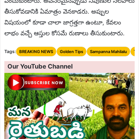
పెంచుకుంటారు. అవసరమైనప్పుడు నిపుణుల సలహాలు
తీసుకోవడానికి ఏమాత్రం వెనకాడరు. అప్పుల
విషయంలో కూడా చాలా జాగ్రత్తగా ఉంటూ, కేవలం
లాభం వచ్చే ఆస్తుల కోసమే రుణాలు తీసుకుంటారు.
Tags:
BREAKING NEWS
Golden Tips
Sampanna Mahilalu
TO
Our YouTube Channel