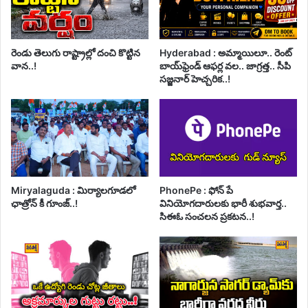
రెండు తెలుగు రాష్ట్రాల్లో దంచి కొట్టిన
Hyderabad : అమ్మాయిలూ.. రెంట్
వాన..!
బాయ్‌ఫ్రెండ్ ఆఫర్ల వల.. జాగ్రత్త.. సీపి
సజ్జనార్ హెచ్చరిక..!
Miryalaguda : మిర్యాలగూడలో
PhonePe : ఫోన్ పే
ఛాత్రోన్ కీ గూంజ్..!
వినియోగదారులకు భారీ శుభవార్త..
సిఈఓ సంచలన ప్రకటన..!