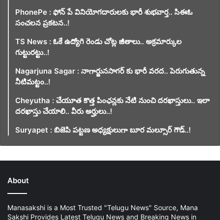
PhonePe : ఫోన్ పే వినియోగదారులకు భారీ శుభవార్త.. సిఈఓ
సంచలన ప్రకటన..!
TS News : ఓకే ఉద్యోగి రెండు చోట్ల జీతాలు.. అక్రమార్కుల
గుట్టురట్టు..!
Nagarjuna Sagar : నాగార్జునసాగర్ కు భారీ వరద.. పెరుగుతున్న
నీటిమట్టం..!
Cheyutha : చేయూత కొత్త పింఛన్లకు నేటి నుంచి దరఖాస్తులు.. ఇలా
దరఖాస్తు చేయాలి.. వీరు అర్హులు..!
Suryapet : బిజెపి పట్టణ అధ్యక్షులుగా బూర మల్సూర్ గౌడ్..!
About
Manasakshi is a Most Trusted "Telugu News" Source, Mana
Sakshi Provides Latest Telugu News and Breaking News in