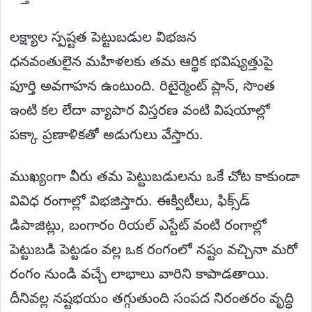
లక్ష్యాల స్పష్టత పెట్టుబడుల విభజన
ధనవంతులైన మహిళలకు తమ ఆర్థిక భవిష్యత్తుపై
పూర్తి అవగాహన ఉంటుంది. రిటైర్మెంట్ ప్లాన్, సొంత
ఇంటి కల లేదా వ్యాపార విస్తరణ వంటి విషయాల్లో
పక్కా ప్రణాళికతో అడుగులు వేస్తారు.
ముఖ్యంగా వీరు తమ పెట్టుబడులను ఒకే చోట కాకుండా
వివిధ రంగాల్లో విభజిస్తారు. ఈక్విటీలు, ఫిక్స్‌డ్
డిపాజిట్లు, బంగారం రియల్ ఎస్టేట్ వంటి రంగాల్లో
పెట్టుబడి పెట్టడం వల్ల ఒక రంగంలో నష్టం వచ్చినా మరో
రంగం నుండి వచ్చే లాభాలు వారిని కాపాడతాయి.
దీనివల్ల నష్టభయం తగ్గుతుంది సంపద నిరంతరం వృద్ధి