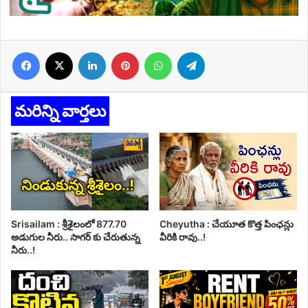
Facebook
X
LinkedIn
Pinterest
WhatsApp
Telegram
మరిన్ని వార్తలు
Srisailam : శ్రీశైలంలో 877.70
Cheyutha : చేయూత కొత్త పింఛన్లు
అడుగుల నీరు.. సాగర్ కు చేరుతున్న
వీరికి రావు..!
నీరు..!