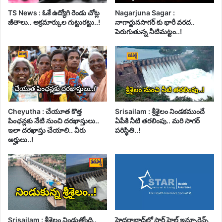
TS News : ఓకే ఉద్యోగి రెండు చోట్ల
Nagarjuna Sagar :
జీతాలు.. అక్రమార్కుల గుట్టురట్టు..!
నాగార్జునసాగర్ కు భారీ వరద..
పెరుగుతున్న నీటిమట్టం..!
Cheyutha : చేయూత కొత్త
Srisailam : శ్రీశైలం నిండకముందే
పింఛన్లకు నేటి నుంచి దరఖాస్తులు..
ఏపీకి నీటి తరలింపు.. మరి సాగర్
ఇలా దరఖాస్తు చేయాలి.. వీరు
పరిస్థితి..!
అర్హులు..!
Srisailam : శ్రీశైలం నిండుతోంది..
హైదరాబాద్‌లో స్టార్ హెల్త్ ఇన్సూరెన్స్