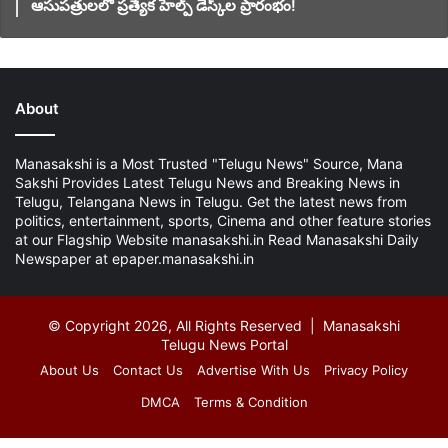
ఆసుపత్రులలో ప్రత్యేక హెల్ప్ డెస్క్‌ల ప్రారంభం!
About
Manasakshi is a Most Trusted "Telugu News" Source, Mana
Sakshi Provides Latest Telugu News and Breaking News in
Telugu, Telangana News in Telugu. Get the latest news from
politics, entertainment, sports, Cinema and other feature stories
at our Flagship Website manasakshi.in Read Manasakshi Daily
Newspaper at epaper.manasakshi.in
© Copyright 2026, All Rights Reserved | Manasakshi
Telugu News Portal
About Us
Contact Us
Advertise With Us
Privacy Policy
DMCA
Terms & Condition