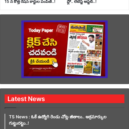
15 న కొత్త రేషన్ కార్డుల పంపిణి..!
ఫ్లో.. లేటెస్ట్ అప్డేట్..!
Latest News
TS News : ఓకే ఉద్యోగి రెండు చోట్ల జీతాలు.. అక్రమార్కుల
గుట్టురట్టు..!