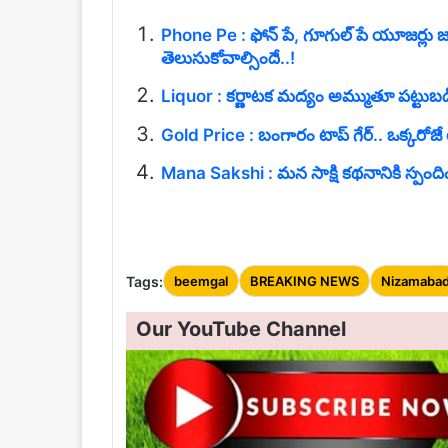
Phone Pe : ఫోన్ పే, గూగుల్ పే యూజర్లు జ
తెలుసుకోవాల్సిందే..!
Liquor : కర్ణాటక మద్యం అమ్ముతూ పట్టుబడిన 
Gold Price : బంగారం టాప్ గేర్.. ఒక్కరోజే రూ
Mana Sakshi : మన సాక్షి కథనానికి స్పంది
Tags:
beemgal
BREAKING NEWS
Nizamaba
Our YouTube Channel