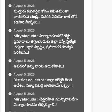
August 6, 2026
ముగ్గురు కుమార్తెల కోసం జీవితమంతా
ధారపోసిన తండ్రి.. చివరికి వీడియో కాల్ లోనే
కడసారి వీడ్కోలు..!
August 5, 2026
Miryalaguda : మిర్యాలగూడలో రోడ్డు
ప్రమాదాలు తగ్గించెందుకు జిల్లా ఎస్పీ ప్రత్యేక
చర్యలు.. బ్లాక్ స్పాట్లు, ప్రమాదకర కూడళ్లు
పరిశీలన..!
August 5, 2026
ఆపదలో ఉన్న వారిని ఆదుకోవాలి..!
August 5, 2026
District collector : జిల్లా కలెక్టర్ కీలక
ఆదేశం.. పక్కా ఓటర్ల జాబితాయే లక్ష్యం..!
August 5, 2026
Miryalaguda : చెత్తరహిత మున్సిపాలిటీగా
మిర్యాలగూడను తీర్చిదిద్దాలి..!