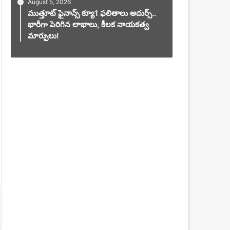
August 5, 2026
ముత్తూట్ ఫైనాన్స్ క్యూ1 ఫలితాలు అదుర్స్..
భారీగా పెరిగిన లాభాలు, కీలక నాయకత్వ
మార్పులు!