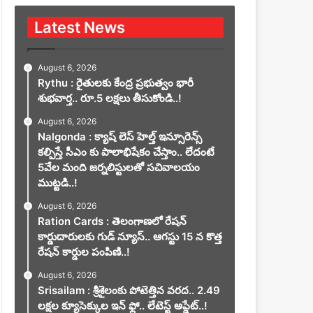
Latest News
August 6, 2026
Rythu : రైతులకు కేంద్ర ప్రభుత్వం భారీ
శుభవార్త.. రూ.5 లక్షలు తీసుకోండి..!
August 6, 2026
Nalgonda : క్యాష్ లెస్ హెల్త్ ఇన్సూరెన్స్
కల్పిస్తే సీఎం కు పాలాభిషేకం చేస్తాం.. లేదంటే
5వేల మంది జర్నలిస్టులతో సచివాలయం
ముట్టడి..!
August 6, 2026
Ration Cards : తెలంగాణలో రేషన్
కార్డుదారులకు గుడ్ న్యూస్.. ఆగస్టు 15 న కొత్త
రేషన్ కార్డుల పంపిణి..!
August 6, 2026
Srisailam : శ్రీశైలంకు పోటెత్తిన వరద.. 2.49
లక్షల క్యూసెక్కుల ఇన్ ఫ్లో.. లేటెస్ట్ అప్డేట్..!