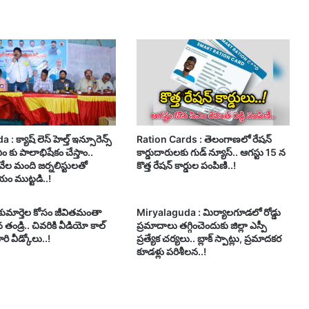
 క్యాష్ లెస్ హెల్త్ ఇన్సూరెన్స్
Ration Cards : తెలంగాణలో రేషన్
సీఎం కు పాలాభిషేకం చేస్తాం..
కార్డుదారులకు గుడ్ న్యూస్.. ఆగస్టు 15 న
వేల మంది జర్నలిస్టులతో
కొత్త రేషన్ కార్డుల పంపిణి..!
ం ముట్టడి..!
 కుమార్తెల కోసం జీవితమంతా
Miryalaguda : మిర్యాలగూడలో రోడ్డు
తండ్రి.. చివరికి వీడియో కాల్
ప్రమాదాలు తగ్గించెందుకు జిల్లా ఎస్పీ
రి వీడ్కోలు..!
ప్రత్యేక చర్యలు.. బ్లాక్ స్పాట్లు, ప్రమాదకర
కూడళ్లు పరిశీలన..!