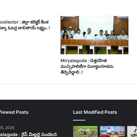
ollector : జిల్లా కలెక్టర్ కీలక
క్కా ఓటర్ల జాబితాయే లక్ష్యం..!
Miryalaguda : చెత్తరహిత
మున్సిపాలిటీగా మిర్యాలగూడను
తీర్చిదిద్దాలి..!
Viewed Posts
Last Modified Posts
15, 2026
laguda : రైస్ మిల్లర్ల సంచలన