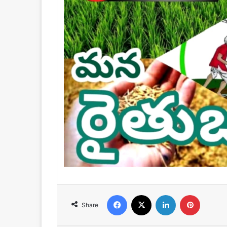
Facebook
X
LinkedIn
Pinteres
Share