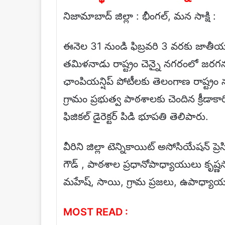
నిజామాబాద్ జిల్లా : భీంగల్, మన సాక్షి :
ఈనెల 31 నుండి ఫిబ్రవరి 3 వరకు జాతీయస
తమిళనాడు రాష్ట్రం చెన్నై నగరంలో జరగ
ఛాంపియన్షిప్ పోటీలకు తెలంగాణ రాష్ట్రం
గ్రామం ప్రభుత్వ పాఠశాలకు చెందిన క్రీడాక
ఫిజికల్ డైరెక్టర్ పిడి భూపతి తెలిపారు.
వీరిని జిల్లా టెన్నికాయిట్ అసోసియేషన్ ప్ర
గౌడ్ , పాఠశాల ప్రధానోపాధ్యాయులు కృష్ణ
మహేష్, సాయి, గ్రామ ప్రజలు, ఉపాధ్యా
MOST READ :