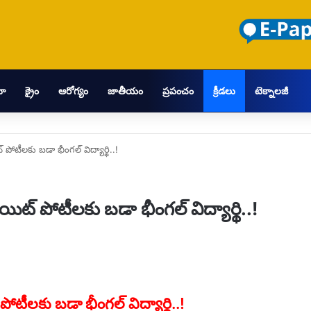
మా
క్రైం
ఆరోగ్యం
జాతీయం
ప్రపంచం
క్రీడలు
టెక్నాలజీ
ోటీలకు బడా భీంగల్ విద్యార్థి..!
ట్ పోటీలకు బడా భీంగల్ విద్యార్థి..!
టీలకు బడా భీంగల్ విద్యార్థి..!