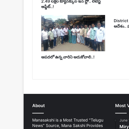
2.49 లక్షల క్యూసెక్కుల ఇన్ ఫ్లో.. లేటెస్ట్
అప్డేట్..!
District c
ఆదేశం.. ప
ఆపదలో ఉన్న వారిని ఆదుకోవాలి..!
About
Most 
Manasakshi is a Most Trusted "Telugu
June 
News" Source, Mana Sakshi Provides
Mirya