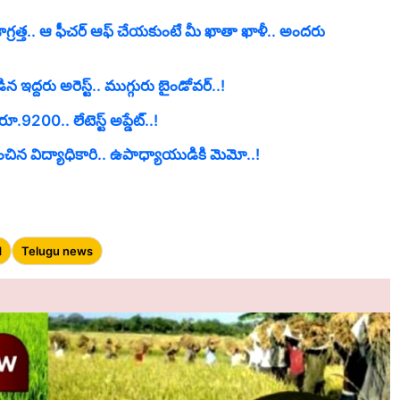
ాగ్రత్త.. ఆ ఫీచర్ ఆఫ్ చేయకుంటే మీ ఖాతా ఖాళీ.. అందరు
ఇద్దరు అరెస్ట్.. ముగ్గురు బైండోవర్..!
.9200.. లేటెస్ట్ అప్డేట్..!
ంచిన విద్యాధికారి.. ఉపాధ్యాయుడికి మెమో..!
d
Telugu news