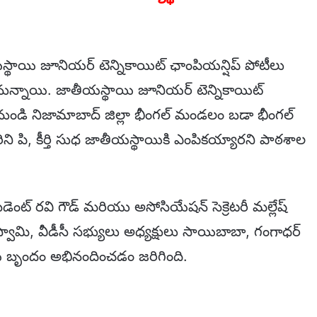
్థాయి జూనియర్ టెన్నికాయిట్ ఛాంపియన్షిప్ పోటీలు
నున్నాయి. జాతీయస్థాయి జూనియర్ టెన్నికాయిట్
 నుండి నిజామాబాద్ జిల్లా భీంగల్ మండలం బడా భీంగల్
ారిని పి, కీర్తి సుధ జాతీయస్థాయికి ఎంపికయ్యారని పాఠశాల
ెసిడెంట్ రవి గౌడ్ మరియు అసోసియేషన్ సెక్రెటరీ మల్లేష్
స్వామి, వీడీసీ సభ్యులు అధ్యక్షులు సాయిబాబా, గంగాధర్
య బృందం అభినందించడం జరిగింది.