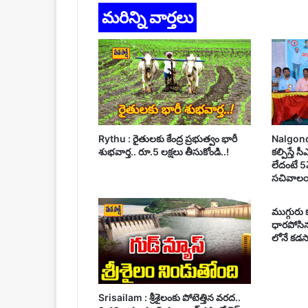
మరిన్ని వార్తలు
Rythu : రైతులకు కేంద్ర ప్రభుత్వం భారీ
Nalgonda :
శుభవార్త.. రూ.5 లక్షలు తీసుకోండి..!
కల్పిస్తే 
లేదంటే 5
సచివాలయ
ముగ్గురు
ధారపోసిన 
లోనే కడసా
Srisailam : శ్రీశైలంకు పోటెత్తిన వరద..