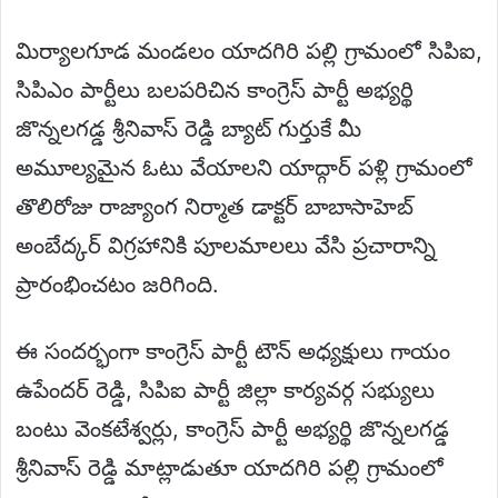
మిర్యాలగూడ మండలం యాదగిరి పల్లి గ్రామంలో సిపిఐ,
సిపిఎం పార్టీలు బలపరిచిన కాంగ్రెస్ పార్టీ అభ్యర్థి
జొన్నలగడ్డ శ్రీనివాస్ రెడ్డి బ్యాట్ గుర్తుకే మీ
అమూల్యమైన ఓటు వేయాలని యాద్గార్ పళ్లి గ్రామంలో
తొలిరోజు రాజ్యాంగ నిర్మాత డాక్టర్ బాబాసాహెబ్
అంబేద్కర్ విగ్రహానికి పూలమాలలు వేసి ప్రచారాన్ని
ప్రారంభించటం జరిగింది.
ఈ సందర్భంగా కాంగ్రెస్ పార్టీ టౌన్ అధ్యక్షులు గాయం
ఉపేందర్ రెడ్డి, సిపిఐ పార్టీ జిల్లా కార్యవర్గ సభ్యులు
బంటు వెంకటేశ్వర్లు, కాంగ్రెస్ పార్టీ అభ్యర్థి జొన్నలగడ్డ
శ్రీనివాస్ రెడ్డి మాట్లాడుతూ యాదగిరి పల్లి గ్రామంలో