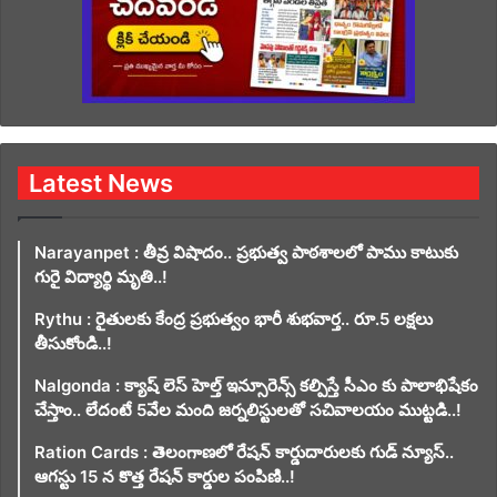
Latest News
Narayanpet : తీవ్ర విషాదం.. ప్రభుత్వ పాఠశాలలో పాము కాటుకు
గురై విద్యార్థి మృతి..!
Rythu : రైతులకు కేంద్ర ప్రభుత్వం భారీ శుభవార్త.. రూ.5 లక్షలు
తీసుకోండి..!
Nalgonda : క్యాష్ లెస్ హెల్త్ ఇన్సూరెన్స్ కల్పిస్తే సీఎం కు పాలాభిషేకం
చేస్తాం.. లేదంటే 5వేల మంది జర్నలిస్టులతో సచివాలయం ముట్టడి..!
Ration Cards : తెలంగాణలో రేషన్ కార్డుదారులకు గుడ్ న్యూస్..
ఆగస్టు 15 న కొత్త రేషన్ కార్డుల పంపిణి..!