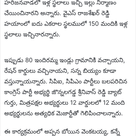
హరిజనవాడలో ఇళ్ల స్థలాలు ఇచ్చి ఇల్లు నిర్మాణం
చేయించినారని అన్నారు. వైఎస్ రాజశేఖర్ రెడ్డి
హయాంలో ఐదు ఎకరాల స్థలములో 150 మందికి ఇళ్ల
స్థలాలు ఇచ్చినారన్నారు.
ఇప్పుడు 80 ఇందిరమ్మ ఇండ్లు గ్రామానికి వచ్చాయని,
రేషన్ కార్డులు వచ్చినాయని, సన్న బియ్యం కూడా
వస్తున్నాయన్నారు. సిపిఐ, సిపిఎం పార్టీలు బలపరిచిన
కాంగ్రెస్ పార్టీ అభ్యర్థి జొన్నలగడ్డ శ్రీనివాస్ రెడ్డి బ్యాట్
గుర్తు, మిత్రపక్షల అభ్యర్థులు 12 వార్డులలో 12 మంది
అభ్యర్థులను అత్యధిక మెజార్టీతో గెలిపించాలన్నారు.
ఈ కార్యక్రమంలో అప్పన బోయిన వెంకటయ్య, కన్నే