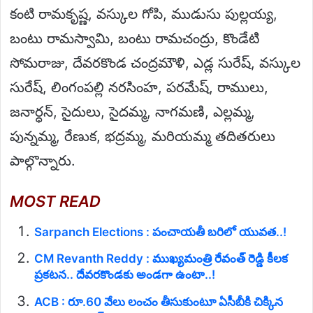
కంటి రామకృష్ణ, వస్కుల గోపి, ముడుసు పుల్లయ్య,
బంటు రామస్వామి, బంటు రామచంద్రు, కొండేటి
సోమరాజు, దేవరకొండ చంద్రమౌళి, ఎడ్ల సురేష్, వస్కుల
సురేష్, లింగంపల్లి నరసింహ, పరమేష్, రాములు,
జనార్ధన్, సైదులు, సైదమ్మ, నాగమణి, ఎల్లమ్మ,
పున్నమ్మ, రేణుక, భద్రమ్మ, మరియమ్మ తదితరులు
పాల్గొన్నారు.
MOST READ
Sarpanch Elections : పంచాయతీ బరిలో యువత..!
CM Revanth Reddy : ముఖ్యమంత్రి రేవంత్ రెడ్డి కీలక
ప్రకటన.. దేవరకొండకు అండగా ఉంటా..!
ACB : రూ.60 వేలు లంచం తీసుకుంటూ ఏసీబీకి చిక్కిన