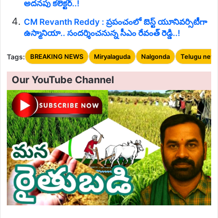
అదనపు కలెక్టర్..!
CM Revanth Reddy : ప్రపంచంలో బెస్ట్ యూనివర్సిటీగా
ఉస్మానియా.. సందర్శించనున్న సీఎం రేవంత్ రెడ్డి..!
Tags:
BREAKING NEWS
Miryalaguda
Nalgonda
Telugu new
Our YouTube Channel