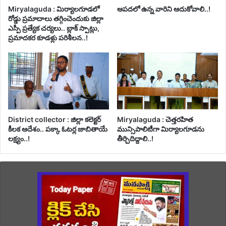
Miryalaguda : మిర్యాలగూడలో
ఆపదలో ఉన్న వారిని ఆదుకోవాలి..!
రోడ్డు ప్రమాదాలు తగ్గించెందుకు జిల్లా
ఎస్పీ ప్రత్యేక చర్యలు.. బ్లాక్ స్పాట్లు,
ప్రమాదకర కూడళ్లు పరిశీలన..!
District collector : జిల్లా కలెక్టర్
Miryalaguda : చెత్తరహిత
కీలక ఆదేశం.. పక్కా ఓటర్ల జాబితాయే
మున్సిపాలిటీగా మిర్యాలగూడను
లక్ష్యం..!
తీర్చిదిద్దాలి..!