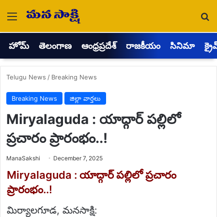
Menu
Se
హోమ్
తెలంగాణ
ఆంధ్రప్రదేశ్
రాజకీయం
సినిమా
క్రై
Telugu News
/
Breaking News
Breaking News
జిల్లా వార్తలు
Miryalaguda : యాద్గార్ పల్లిలో
ప్రచారం ప్రారంభం..!
Send
ManaSakshi
December 7, 2025
an
email
Miryalaguda : యాద్గార్ పల్లిలో ప్రచారం
ప్రారంభం..!
మిర్యాలగూడ, మనసాక్షి: