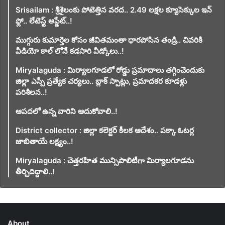
Srisailam : శ్రీశైలంకు పోటెత్తిన వరద.. 2.49 లక్షల క్యూసెక్కుల ఇన్
ఫ్లో.. లేటెస్ట్ అప్డేట్..!
ముగ్గురు కుమార్తెల కోసం జీవితమంతా ధారపోసిన తండ్రి.. చివరికి
వీడియో కాల్ లోనే కడసారి వీడ్కోలు..!
Miryalaguda : మిర్యాలగూడలో రోడ్డు ప్రమాదాలు తగ్గించెందుకు
జిల్లా ఎస్పీ ప్రత్యేక చర్యలు.. బ్లాక్ స్పాట్లు, ప్రమాదకర కూడళ్లు
పరిశీలన..!
ఆపదలో ఉన్న వారిని ఆదుకోవాలి..!
District collector : జిల్లా కలెక్టర్ కీలక ఆదేశం.. పక్కా ఓటర్ల
జాబితాయే లక్ష్యం..!
Miryalaguda : చెత్తరహిత మున్సిపాలిటీగా మిర్యాలగూడను
తీర్చిదిద్దాలి..!
About