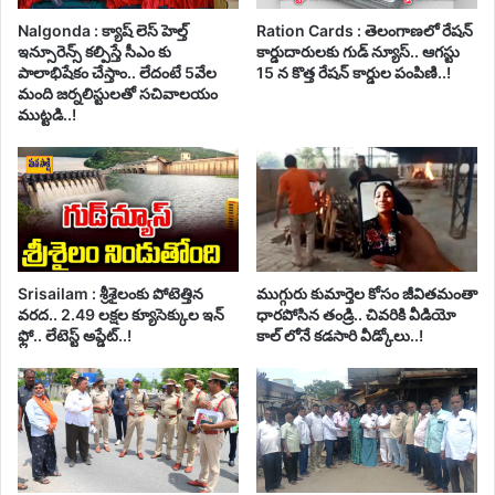
Nalgonda : క్యాష్ లెస్ హెల్త్
Ration Cards : తెలంగాణలో రేషన్
ఇన్సూరెన్స్ కల్పిస్తే సీఎం కు
కార్డుదారులకు గుడ్ న్యూస్.. ఆగస్టు
పాలాభిషేకం చేస్తాం.. లేదంటే 5వేల
15 న కొత్త రేషన్ కార్డుల పంపిణి..!
మంది జర్నలిస్టులతో సచివాలయం
ముట్టడి..!
Srisailam : శ్రీశైలంకు పోటెత్తిన
ముగ్గురు కుమార్తెల కోసం జీవితమంతా
వరద.. 2.49 లక్షల క్యూసెక్కుల ఇన్
ధారపోసిన తండ్రి.. చివరికి వీడియో
ఫ్లో.. లేటెస్ట్ అప్డేట్..!
కాల్ లోనే కడసారి వీడ్కోలు..!