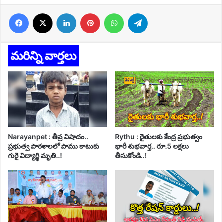
Facebook
X
LinkedIn
Pinterest
WhatsApp
Telegram
మరిన్ని వార్తలు
Narayanpet : తీవ్ర విషాదం..
Rythu : రైతులకు కేంద్ర ప్రభుత్వం
ప్రభుత్వ పాఠశాలలో పాము కాటుకు
భారీ శుభవార్త.. రూ.5 లక్షలు
గురై విద్యార్థి మృతి..!
తీసుకోండి..!