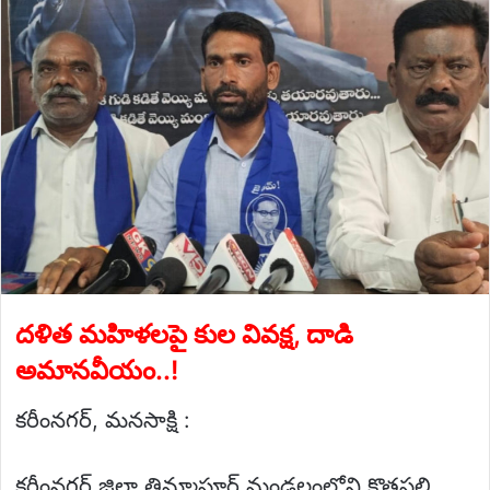
email
దళిత మహిళలపై కుల వివక్ష, దాడి
అమానవీయం..!
కరీంనగర్, మనసాక్షి :
కరీంనగర్ జిల్లా తిమ్మాపూర్ మండలంలోని కొత్తపల్లి