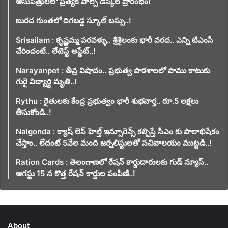
ఆసుపత్రులలో ప్రత్యేక హెల్ప్ డెస్క్‌ల ప్రారంభం!
బురద గుంతలో దిగబడ్డ స్కూల్ బస్సు..!
Srisailam : కృష్ణమ్మ పరవళ్ళు.. శ్రీశైలంకు భారీ వరద.. ఎన్ని టిఎంసీ
చేరిందంటే.. లేటెస్ట్ అప్డేట్..!
Narayanpet : తీవ్ర విషాదం.. ప్రభుత్వ పాఠశాలలో పాము కాటుకు
గురై విద్యార్థి మృతి..!
Rythu : రైతులకు కేంద్ర ప్రభుత్వం భారీ శుభవార్త.. రూ.5 లక్షలు
తీసుకోండి..!
Nalgonda : క్యాష్ లెస్ హెల్త్ ఇన్సూరెన్స్ కల్పిస్తే సీఎం కు పాలాభిషేకం
చేస్తాం.. లేదంటే 5వేల మంది జర్నలిస్టులతో సచివాలయం ముట్టడి..!
Ration Cards : తెలంగాణలో రేషన్ కార్డుదారులకు గుడ్ న్యూస్..
ఆగస్టు 15 న కొత్త రేషన్ కార్డుల పంపిణి..!
About