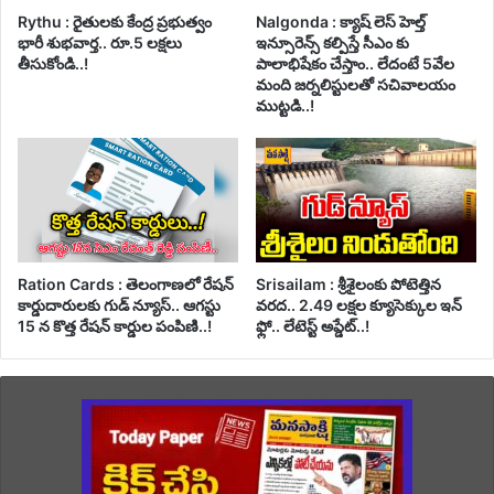
Rythu : రైతులకు కేంద్ర ప్రభుత్వం
Nalgonda : క్యాష్ లెస్ హెల్త్
భారీ శుభవార్త.. రూ.5 లక్షలు
ఇన్సూరెన్స్ కల్పిస్తే సీఎం కు
తీసుకోండి..!
పాలాభిషేకం చేస్తాం.. లేదంటే 5వేల
మంది జర్నలిస్టులతో సచివాలయం
ముట్టడి..!
Ration Cards : తెలంగాణలో రేషన్
Srisailam : శ్రీశైలంకు పోటెత్తిన
కార్డుదారులకు గుడ్ న్యూస్.. ఆగస్టు
వరద.. 2.49 లక్షల క్యూసెక్కుల ఇన్
15 న కొత్త రేషన్ కార్డుల పంపిణి..!
ఫ్లో.. లేటెస్ట్ అప్డేట్..!