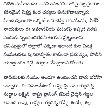
దళిత మహిళలను అవమానించిన వారిపై చట్టప్రకారం
కఠినమైన సెక్షన్ల కింద చర్యలు తీసుకోవాలన్నారు.
హిందువులంతా ఒక్కటే అని చెప్పే ఆర్‌ఎస్‌ఎస్, బీజేపీ
నాయకులు ఈ అమానవీయ ఘటనపై ఇప్పటి వరకు
ఎందుకు స్పందించలేదని ఆయన ప్రశ్నించారు.
భవిష్యత్తులో జిల్లాలో ఎక్కడా ఇలాంటి కుల వివక్ష
సంఘటనలు పునరావృతం కాకుండా ప్రభుత్వం, పోలీస్
యంత్రాంగం గట్టి చర్యలు చేపట్టాలని కోరారు.
బాధితులకు సంఘం అండగా ఉంటుందని వారు భరోసా
ఇచ్చారు. ఈ సమావేశంలో రాష్ట్ర ప్రధాన కార్యదర్శి
సుద్దాల లక్ష్మిన్, రాష్ట్ర ప్లానింగ్ కమిటీ చైర్మన్ గజ్జల
ఆనంద రావు, రాష్ట్ర కార్యదర్శి గోస్కి శంకర్, జిల్లా