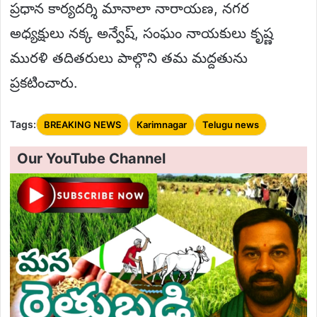
ప్రధాన కార్యదర్శి మానాలా నారాయణ, నగర
అధ్యక్షులు నక్క అన్వేష్, సంఘం నాయకులు కృష్ణ
మురళి తదితరులు పాల్గొని తమ మద్దతును
ప్రకటించారు.
Tags:
BREAKING NEWS
Karimnagar
Telugu news
Our YouTube Channel