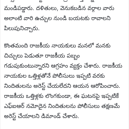
మండిపడ్డారు. దళితులు, వెనుకబడిన వర్గాల వారు
అలాంటి వారి ఉచ్చుల నుండి బయటకు రావాలని
పిలుపునిచ్చారు.
కొంతమంది రాజకీయ నాయకులు మనలో మనకు
చిచ్చులు పెడుతూ రాజకీయ పబ్బం
గడుపుకుంటున్నారని ఆగ్రహం వ్యక్తం చేశారు. రాజకీయ
నాయకుల ఒత్తిళ్లతోనే పోలీసులు ఇప్పటి వరకు
నిందితులను అరెస్ట్ చేయలేదని ఆయన ఆరోపించారు.
రాజకీయ ఒత్తిళ్లకు లొంగకుండా, ఈ ఘటనపై ఇప్పటికే
ఎఫ్ఐఆర్ నమోదైన నిందితులను పోలీసులు తక్షణమే
అరెస్ట్ చేయాలని డిమాండ్ చేశారు.