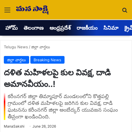
Menu
Se
హోమ్
తెలంగాణ
ఆంధ్రప్రదేశ్
రాజకీయం
సినిమా
క్రై
Telugu News
/
జిల్లా వార్తలు
జిల్లా వార్తలు
Breaking News
దళిత మహిళలపై కుల వివక్ష, దాడి
అమానవీయం..!
కరీంనగర్ జిల్లా తిమ్మాపూర్ మండలంలోని కొత్తపల్లి
గ్రామంలో దళిత మహిళలపై జరిగిన కుల వివక్ష, దాడి
ఘటనను కరీంనగర్ జిల్లా అంబేద్కర్ యువజన సంఘం
తీవ్రంగా ఖండించింది.
Send
ManaSakshi
June 26, 2026
an