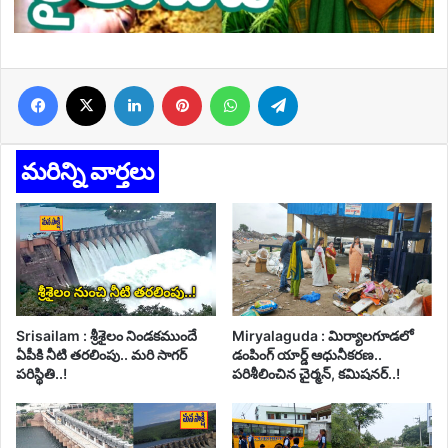
Facebook
X
LinkedIn
Pinterest
WhatsApp
Telegram
మరిన్ని వార్తలు
Srisailam : శ్రీశైలం నిండకముందే
Miryalaguda : మిర్యాలగూడలో
ఏపీకి నీటి తరలింపు.. మరి సాగర్
డంపింగ్ యార్డ్ ఆధునీకరణ..
పరిస్థితి..!
పరిశీలించిన చైర్మన్, కమిషనర్..!