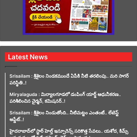
Latest News
Srisailam : శ్రీశైలం నిండకముందే ఏపీకి నీటి తరలింపు.. మరి సాగర్
పరిస్థితి..!
Miryalaguda : మిర్యాలగూడలో డంపింగ్ యార్డ్ ఆధునీకరణ..
పరిశీలించిన చైర్మన్, కమిషనర్..!
Srisailam : శ్రీశైలం నిండుతోంది.. నీటిమట్టం ఎంతంటే.. లేటెస్ట్
అప్డేట్..!
హైదరాబాద్‌లో స్టార్ హెల్త్ ఇన్సూరెన్స్ సరికొత్త సేవలు.. యశోద, కిమ్స్