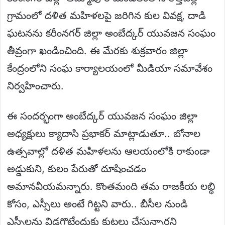
గ్రామంలో దళిత మహిళలపై జరిగిన కుల వివక్ష, దాడి
ఘటనను కరీంనగర్ జిల్లా అంబేద్కర్ యువజన సంఘం
తీవ్రంగా ఖండించింది. ఈ మేరకు శుక్రవారం జిల్లా
కేంద్రంలోని సంఘ కార్యాలయంలో మీడియా సమావేశం
నిర్వహించారు.
ఈ సందర్భంగా అంబేద్కర్ యువజన సంఘం జిల్లా
అధ్యక్షులు క్యాదాసి ప్రభాకర్ మాట్లాడుతూ.. బోనాల
ఉత్సవాల్లో దళిత మహిళలను ఆలయంలోకి రాకుండా
అడ్డుకుని, కులం పేరుతో దూషించడం
అమానవీయమన్నారు. కొంతమంది తమ రాజకీయ లబ్ధి
కోసం, ఎస్సీలు అంటే గిట్టని వారు.. బీసీల నుండి
ఎస్సీలను విడగొట్టేందుకు కుట్రలు చేస్తున్నారని