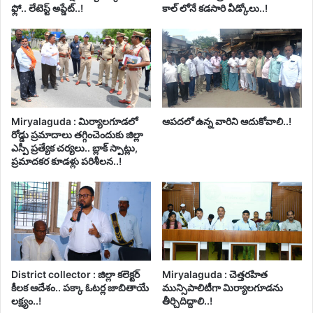
ఫ్లో.. లేటెస్ట్ అప్డేట్..!
కాల్ లోనే కడసారి వీడ్కోలు..!
Miryalaguda : మిర్యాలగూడలో
ఆపదలో ఉన్న వారిని ఆదుకోవాలి..!
రోడ్డు ప్రమాదాలు తగ్గించెందుకు జిల్లా
ఎస్పీ ప్రత్యేక చర్యలు.. బ్లాక్ స్పాట్లు,
ప్రమాదకర కూడళ్లు పరిశీలన..!
District collector : జిల్లా కలెక్టర్
Miryalaguda : చెత్తరహిత
కీలక ఆదేశం.. పక్కా ఓటర్ల జాబితాయే
మున్సిపాలిటీగా మిర్యాలగూడను
లక్ష్యం..!
తీర్చిదిద్దాలి..!