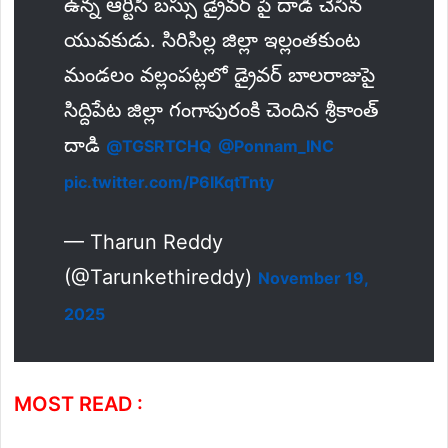
ఉన్న ఆర్టీసీ బస్సు డ్రైవర్ పై దాడి చేసిన
యువకుడు. సిరిసిల్ల జిల్లా ఇల్లంతకుంట
మండలం వల్లంపట్లలో డ్రైవర్ బాలరాజుపై
సిద్దిపేట జిల్లా గంగాపురంకి చెందిన శ్రీకాంత్
దాడి
@TGSRTCHQ
@Ponnam_INC
pic.twitter.com/P6IKqtTnty
— Tharun Reddy
(@Tarunkethireddy)
November 19,
2025
MOST READ :