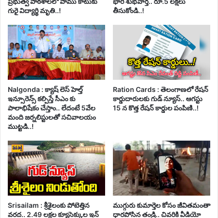
ప్రభుత్వ పాఠశాలలో పాము కాటుకు
భారీ శుభవార్త.. రూ.5 లక్షలు
గురై విద్యార్థి మృతి..!
తీసుకోండి..!
Nalgonda : క్యాష్ లెస్ హెల్త్
Ration Cards : తెలంగాణలో రేషన్
ఇన్సూరెన్స్ కల్పిస్తే సీఎం కు
కార్డుదారులకు గుడ్ న్యూస్.. ఆగస్టు
పాలాభిషేకం చేస్తాం.. లేదంటే 5వేల
15 న కొత్త రేషన్ కార్డుల పంపిణి..!
మంది జర్నలిస్టులతో సచివాలయం
ముట్టడి..!
Srisailam : శ్రీశైలంకు పోటెత్తిన
ముగ్గురు కుమార్తెల కోసం జీవితమంతా
వరద.. 2.49 లక్షల క్యూసెక్కుల ఇన్
ధారపోసిన తండ్రి.. చివరికి వీడియో