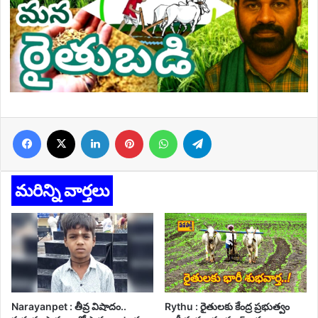
Facebook
X
LinkedIn
Pinterest
WhatsApp
Telegram
మరిన్ని వార్తలు
Narayanpet : తీవ్ర విషాదం..
Rythu : రైతులకు కేంద్ర ప్రభుత్వం