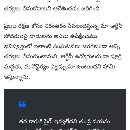
చర్యలు తీసుకోవాలని ఆదేశించడం జరిగింది
ప్రజల రక్షణ కోసం నిరంతరం సేవలందిస్తున్న మా ఆర్టీసీ
సోదరులపై దాడులను అసలు ఉపేక్షించము.
భవిష్యత్తులో ఇలాంటి సంఘటనలు జరగకుండా అన్ని
చర్యలు తీసుకుంటామని, ఆర్టీసీ ఉద్యోగులకు నా పూర్తి
మద్దతు, మనోధైర్యం ఎల్లప్పుడూ ఉంటుందని హామీ
ఇస్తున్నాను.
తన కారుకి సైడ్ ఇవ్వలేదని తండ్రి వయసు