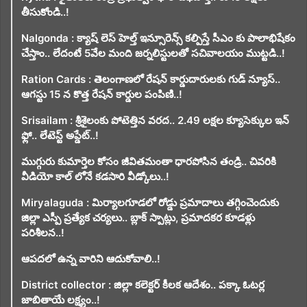
తీసుకోండి..!
Nalgonda : క్యాష్ లెస్ హెల్త్ ఇన్సూరెన్స్ కల్పిస్తే సీఎం కు పాలాభిషేకం
చేస్తాం.. లేదంటే 5వేల మంది జర్నలిస్టులతో సచివాలయం ముట్టడి..!
Ration Cards : తెలంగాణలో రేషన్ కార్డుదారులకు గుడ్ న్యూస్..
ఆగస్టు 15 న కొత్త రేషన్ కార్డుల పంపిణి..!
Srisailam : శ్రీశైలంకు పోటెత్తిన వరద.. 2.49 లక్షల క్యూసెక్కుల ఇన్
ఫ్లో.. లేటెస్ట్ అప్డేట్..!
ముగ్గురు కుమార్తెల కోసం జీవితమంతా ధారపోసిన తండ్రి.. చివరికి
వీడియో కాల్ లోనే కడసారి వీడ్కోలు..!
Miryalaguda : మిర్యాలగూడలో రోడ్డు ప్రమాదాలు తగ్గించెందుకు
జిల్లా ఎస్పీ ప్రత్యేక చర్యలు.. బ్లాక్ స్పాట్లు, ప్రమాదకర కూడళ్లు
పరిశీలన..!
ఆపదలో ఉన్న వారిని ఆదుకోవాలి..!
District collector : జిల్లా కలెక్టర్ కీలక ఆదేశం.. పక్కా ఓటర్ల
జాబితాయే లక్ష్యం..!