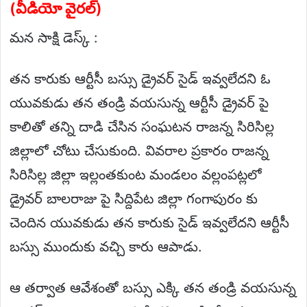
(వీడియో వైరల్)
మన సాక్షి డెస్క్ :
తన కారుకు ఆర్టీసీ బస్సు డ్రైవర్ సైడ్ ఇవ్వలేదని ఓ
యువకుడు తన తండ్రి వయసున్న ఆర్టీసీ డ్రైవర్ పై
కాలితో తన్ని దాడి చేసిన సంఘటన రాజన్న సిరిసిల్ల
జిల్లాలో చోటు చేసుకుంది. వివరాల ప్రకారం రాజన్న
సిరిసిల్ల జిల్లా ఇల్లంతకుంట మండలం వల్లంపట్లలో
డ్రైవర్ బాలరాజు పై సిద్దిపేట జిల్లా గంగాపురం కు
చెందిన యువకుడు తన కారుకు సైడ్ ఇవ్వలేదని ఆర్టీసీ
బస్సు ముందుకు వచ్చి కారు ఆపాడు.
ఆ తర్వాత ఆవేశంతో బస్సు ఎక్కి తన తండ్రి వయసున్న