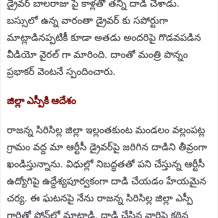
డ్రైవర్ బాలరాజు పై కాళ్లతో తన్ని దాడి చేశాడు.
బస్సులో ఉన్న వారంతా డ్రైవర్ కు సపోర్టుగా
మాట్లాడినప్పటికీ కూడా అతడు అందరిపై గొడవపడిన
వీడియో వైరల్ గా మారింది. దాంతో మంత్రి పొన్నం
ప్రభాకర్ వెంటనే స్పందించారు.
జిల్లా ఎస్పీకి ఆదేశం
రాజన్న సిరిసిల్ల జిల్లా ఇల్లంతకుంట మండలం వల్లంపట్ల
గ్రామం వద్ద మా ఆర్టీసీ డ్రైవర్‌పై జరిగిన దాడిని తీవ్రంగా
ఖండిస్తున్నాను. విధుల్లో నిబద్ధతతో పని చేస్తున్న ఆర్టీసీ
ఉద్యోగిపై ఉద్దేశ్యపూర్వకంగా దాడి చేయడం హేయమైన
చర్య. ఈ ఘటనపై నేను రాజన్న సిరిసిల్ల జిల్లా ఎస్పీ
గారితో ఫోన్‌లో మాట్లాడి, దాడి చేసిన వారిపై కఠిన