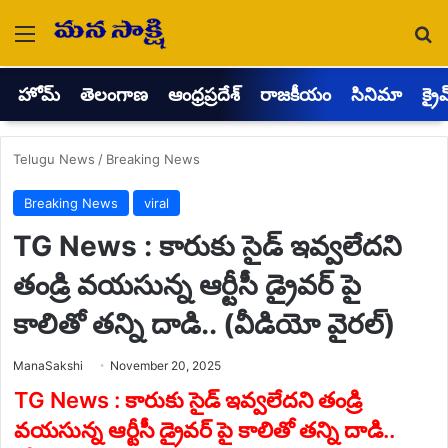
Menu
Se
హోమ్
తెలంగాణ
ఆంధ్రప్రదేశ్
రాజకీయం
సినిమా
క్రై
Telugu News
/
Breaking News
Breaking News
viral
TG News : కారుకు సైడ్ ఇవ్వలేదని
తండ్రి వయసున్న ఆర్టీసీ డ్రైవర్ పై
కాలితో తన్ని దాడి.. (వీడియో వైరల్)
Send
ManaSakshi
November 20, 2025
an
email
TG News : కారుకు సైడ్ ఇవ్వలేదని తండ్రి
వయసున్న ఆర్టీసీ డ్రైవర్ పై కాలితో తన్ని దాడి..