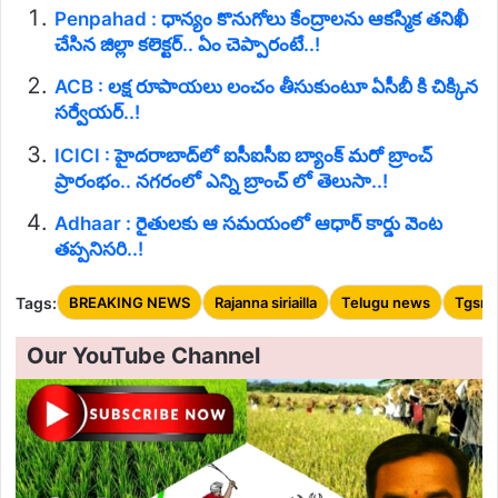
Penpahad : ధాన్యం కొనుగోలు కేంద్రాలను ఆకస్మిక తనిఖీ
చేసిన జిల్లా కలెక్టర్.. ఏం చెప్పారంటే..!
ACB : లక్ష రూపాయలు లంచం తీసుకుంటూ ఏసీబీ కి చిక్కిన
సర్వేయర్..!
ICICI : హైదరాబాద్‌లో ఐసీఐసీఐ బ్యాంక్ మరో బ్రాంచ్
ప్రారంభం.. నగరంలో ఎన్ని బ్రాంచ్ లో తెలుసా..!
Adhaar : రైతులకు ఆ సమయంలో ఆధార్ కార్డు వెంట
తప్పనిసరి..!
Tags:
BREAKING NEWS
Rajanna siriailla
Telugu news
Tgsrt
Our YouTube Channel