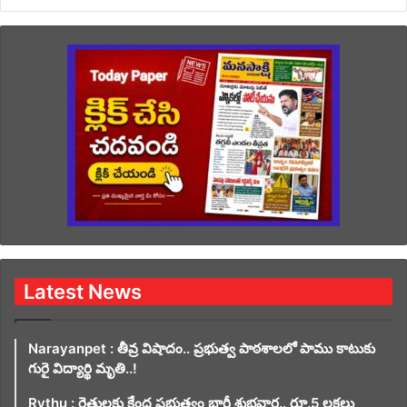
Latest News
Narayanpet : తీవ్ర విషాదం.. ప్రభుత్వ పాఠశాలలో పాము కాటుకు
గురై విద్యార్థి మృతి..!
Rythu : రైతులకు కేంద్ర ప్రభుత్వం భారీ శుభవార్త.. రూ.5 లక్షలు