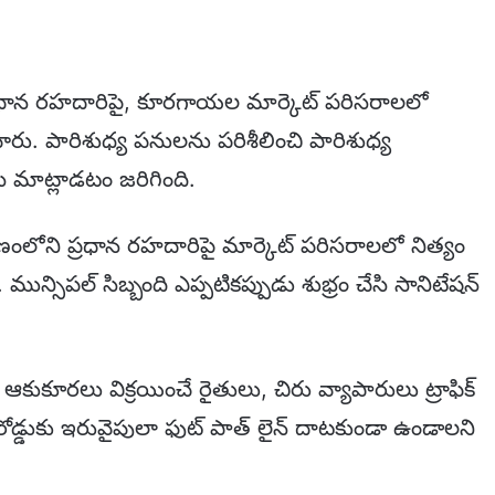
ప్రధాన రహదారిపై, కూరగాయల మార్కెట్ పరిసరాలలో
ంచారు. పారిశుధ్య పనులను పరిశీలించి పారిశుధ్య
సి మాట్లాడటం జరిగింది.
ోని ప్రధాన రహదారిపై మార్కెట్ పరిసరాలలో నిత్యం
మున్సిపల్ సిబ్బంది ఎప్పటికప్పుడు శుభ్రం చేసి సానిటేషన్
కుకూరలు విక్రయించే రైతులు, చిరు వ్యాపారులు ట్రాఫిక్
ోడ్డుకు ఇరువైపులా ఫుట్ పాత్ లైన్ దాటకుండా ఉండాలని