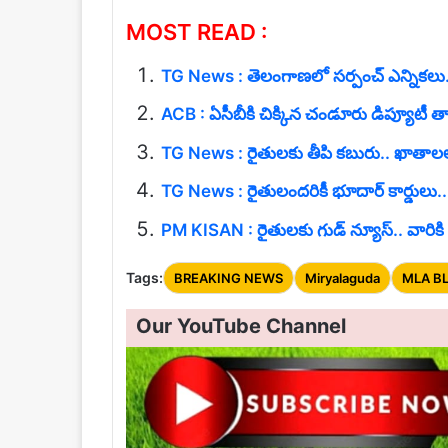
MOST READ :
TG News : తెలంగాణలో సర్పంచ్ ఎన్నికలు..
ACB : ఏసీబీకి చిక్కిన చండూరు డిప్యూటీ తాసి
TG News : రైతులకు తీపి కబురు.. ఖాతాలల
TG News : రైతులందరికీ భూదార్ కార్డులు..
PM KISAN : రైతులకు గుడ్ న్యూస్.. వారిక
Tags:
BREAKING NEWS
Miryalaguda
MLA B
Our YouTube Channel