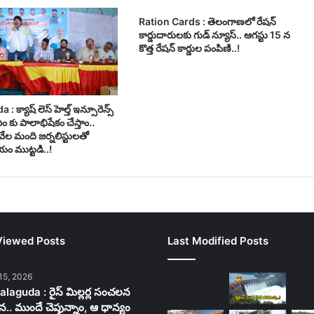
Ration Cards : తెలంగాణలో రేషన్
కార్డుదారులకు గుడ్ న్యూస్.. ఆగస్టు 15 న
కొత్త రేషన్ కార్డుల పంపిణి..!
 క్యాష్ లెస్ హెల్త్ ఇన్సూరెన్స్
సీఎం కు పాలాభిషేకం చేస్తాం..
వేల మంది జర్నలిస్టులతో
ం ముట్టడి..!
Viewed Posts
Last Modified Posts
15, 2026
laguda : రైస్ మిల్లర్ల సంచలన
న.. ముందే చెప్తున్నాం, ఆ ధాన్యం