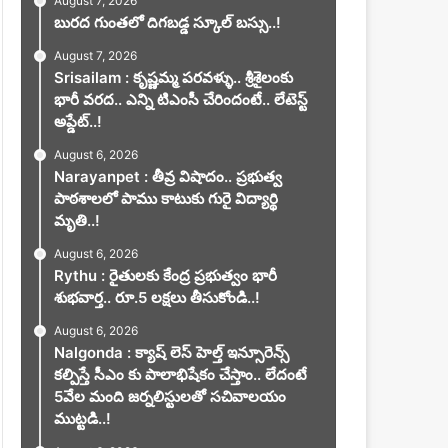
August 7, 2026
బురద గుంతలో దిగబడ్డ స్కూల్ బస్సు..!
August 7, 2026
Srisailam : కృష్ణమ్మ పరవళ్ళు.. శ్రీశైలంకు
భారీ వరద.. ఎన్ని టిఎంసీ చేరిందంటే.. లేటెస్ట్
అప్డేట్..!
August 6, 2026
Narayanpet : తీవ్ర విషాదం.. ప్రభుత్వ
పాఠశాలలో పాము కాటుకు గురై విద్యార్థి
మృతి..!
August 6, 2026
Rythu : రైతులకు కేంద్ర ప్రభుత్వం భారీ
శుభవార్త.. రూ.5 లక్షలు తీసుకోండి..!
August 6, 2026
Nalgonda : క్యాష్ లెస్ హెల్త్ ఇన్సూరెన్స్
కల్పిస్తే సీఎం కు పాలాభిషేకం చేస్తాం.. లేదంటే
5వేల మంది జర్నలిస్టులతో సచివాలయం
ముట్టడి..!