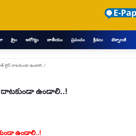
మా
క్రైం
ఆరోగ్యం
జాతీయం
ప్రపంచం
క్రీడలు
టెక్నాలజీ
త్ లైన్ దాటకుండా ఉండాలి..!
్ దాటకుండా ఉండాలి..!
ుండా ఉండాలి..!