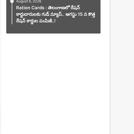
August 6, 2026
Ration Cards : తెలంగాణలో రేషన్
కార్డుదారులకు గుడ్ న్యూస్.. ఆగస్టు 15 న కొత్త
రేషన్ కార్డుల పంపిణి..!