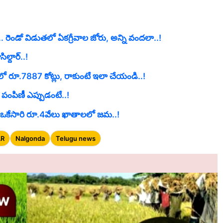
 రెండో విడుతలో ఏకగ్రీవాల జోరు, అన్ని వందలా..!
ల్దార్..!
ో రూ.7887 కోట్లు, రాకుంటే ఇలా చేయండి..!
 పంపిణీ ఎప్పుడంటే..!
ి ఒకేసారి రూ.4వేలు ఖాతాలలో జమ..!
LR
Nalgonda
Telugu news