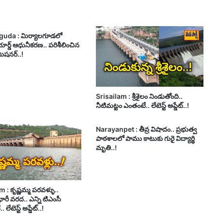
guda : మిర్యాలగూడలో
ార్డ్ ఆధునీకరణ.. పరిశీలించిన
మిషనర్..!
Srisailam : శ్రీశైలం నిండుతోంది..
నీటిమట్టం ఎంతంటే.. లేటెస్ట్ అప్డేట్..!
Narayanpet : తీవ్ర విషాదం.. ప్రభుత్వ
పాఠశాలలో పాము కాటుకు గురై విద్యార్థి
మృతి..!
 : కృష్ణమ్మ పరవళ్ళు..
 భారీ వరద.. ఎన్ని టిఎంసీ
 లేటెస్ట్ అప్డేట్..!