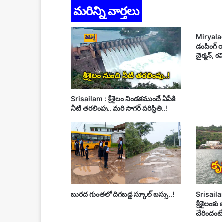
మరిన్ని వార్తలు
Miryala
డంపింగ్ య
చైర్మన్, క
Srisailam : శ్రీశైలం నిండకముందే ఏపీకి
నీటి తరలింపు.. మరి సాగర్ పరిస్థితి..!
బురద గుంతలో దిగబడ్డ స్కూల్ బస్సు..!
Srisailam
శ్రీశైలంకు
చేరిందంటే..