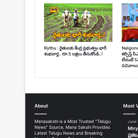
Rythu : రైతులకు కేంద్ర ప్రభుత్వం భారీ
Nalgonda :
శుభవార్త.. రూ.5 లక్షలు తీసుకోండి..!
కల్పిస్తే 
లేదంటే 5
సచివాలయ
About
Most 
Manasakshi is a Most Trusted "Telugu
June 
News" Source, Mana Sakshi Provides
Mirya
Latest Telugu News and Breaking
ప్రకట