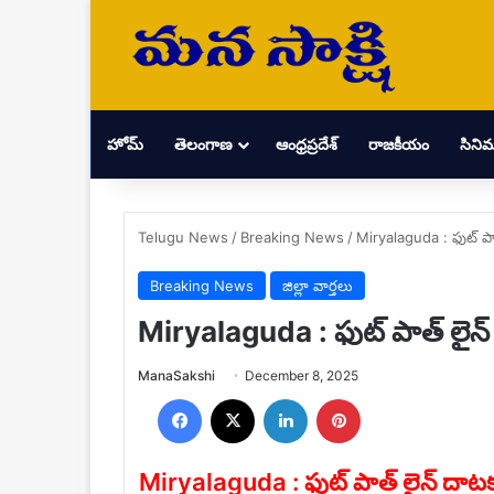
హోమ్
తెలంగాణ
ఆంధ్రప్రదేశ్
రాజకీయం
సిని
Telugu News
/
Breaking News
/
Miryalaguda : ఫుట్ పా
Breaking News
జిల్లా వార్తలు
Miryalaguda : ఫుట్ పాత్ లైన
Send
ManaSakshi
December 8, 2025
an
Facebook
X
LinkedIn
Pinterest
email
Miryalaguda : ఫుట్ పాత్ లైన్ దాటక