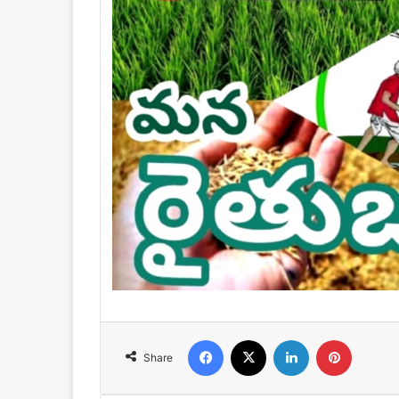
Facebook
X
LinkedIn
Pinteres
Share