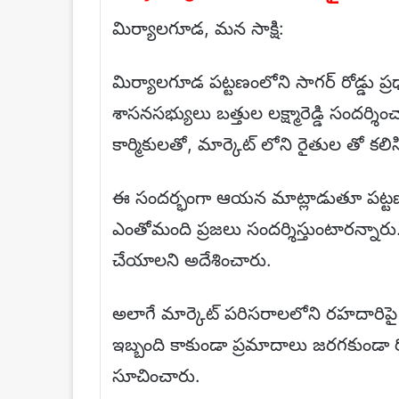
మిర్యాలగూడ, మన సాక్షి:
మిర్యాలగూడ పట్టణంలోని సాగర్ రోడ్డు 
శాసనసభ్యులు బత్తుల లక్ష్మారెడ్డి సందర్శి
కార్మికులతో, మార్కెట్ లోని రైతుల తో కలి
ఈ సందర్భంగా ఆయన మాట్లాడుతూ పట్టణంల
ఎంతోమంది ప్రజలు సందర్శిస్తుంటారన్నారు. 
చేయాలని అదేశించారు.
అలాగే మార్కెట్ పరిసరాలలోని రహదారిపై ఆ
ఇబ్బంది కాకుండా ప్రమాదాలు జరగకుండా ర
సూచించారు.