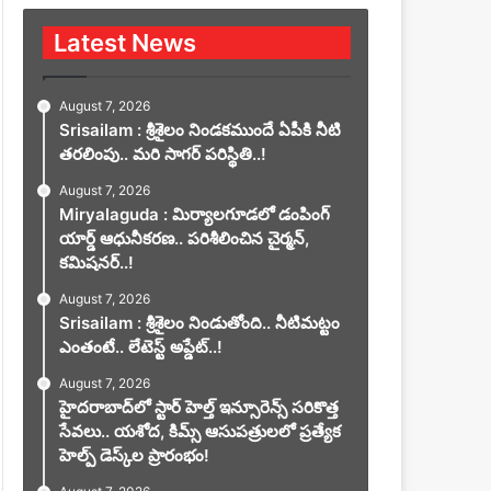
Latest News
August 7, 2026
Srisailam : శ్రీశైలం నిండకముందే ఏపీకి నీటి
తరలింపు.. మరి సాగర్ పరిస్థితి..!
August 7, 2026
Miryalaguda : మిర్యాలగూడలో డంపింగ్
యార్డ్ ఆధునీకరణ.. పరిశీలించిన చైర్మన్,
కమిషనర్..!
August 7, 2026
Srisailam : శ్రీశైలం నిండుతోంది.. నీటిమట్టం
ఎంతంటే.. లేటెస్ట్ అప్డేట్..!
August 7, 2026
హైదరాబాద్‌లో స్టార్ హెల్త్ ఇన్సూరెన్స్ సరికొత్త
సేవలు.. యశోద, కిమ్స్ ఆసుపత్రులలో ప్రత్యేక
హెల్ప్ డెస్క్‌ల ప్రారంభం!