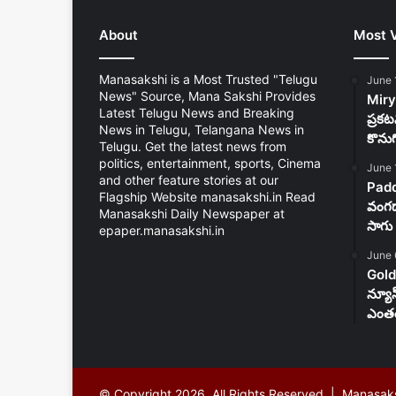
About
Most 
Manasakshi is a Most Trusted "Telugu
June 
News" Source, Mana Sakshi Provides
Mirya
Latest Telugu News and Breaking
ప్రకట
News in Telugu, Telangana News in
కొను
Telugu. Get the latest news from
politics, entertainment, sports, Cinema
June 
and other feature stories at our
Padd
Flagship Website manasakshi.in Read
వంగడా
Manasakshi Daily Newspaper at
సాగు 
epaper.manasakshi.in
June 
Gold
న్యూ
ఎంతం
© Copyright 2026, All Rights Reserved | Manasak