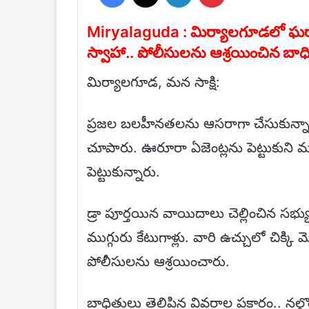
Miryalaguda : మిర్యాలగూడలో ఘరానా 
స్వాహా.. పోలీసులను ఆశ్రయించిన బాధ
మిర్యాలగూడ, మన సాక్షి:
ప్రజల బలహీనతలను ఆసరాగా చేసుకున్నార
చూపారు. ఊరూరా ఏజెంట్లను పెట్టుకుని మరి
పెట్టుకున్నారు.
డ్రా పూర్తయిన వాయిదాలు చెల్లించిన సభ్
ముగ్గురు కేటుగాళ్లు. వారి ఉచ్చులో చ
పోలీసులను ఆశ్రయించారు.
బాధితులు తెలిపిన వివరాల ప్రకారం.. నల్గొ