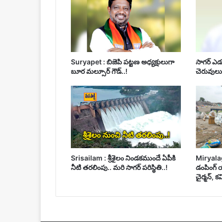
Suryapet : బిజెపి పట్టణ అధ్యక్షులుగా
సాగర్ ఎడ
బూర మల్సూర్ గౌడ్..!
చెరువులు 
Srisailam : శ్రీశైలం నిండకముందే ఏపీకి
Miryala
నీటి తరలింపు.. మరి సాగర్ పరిస్థితి..!
డంపింగ్ య
చైర్మన్, క