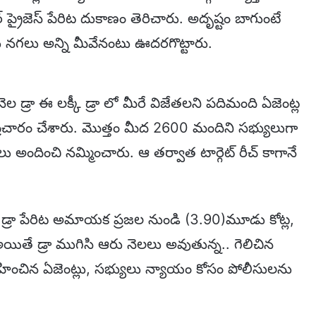
్ ప్రైజెస్ పేరిట దుకాణం తెరిచారు. అదృష్టం బాగుంటే
గారు నగలు అన్ని మీవేనంటు ఊదరగొట్టారు.
ెల డ్రా ఈ లక్కీ డ్రా లో మీరే విజేతలని పదిమంది ఏజెంట్ల
గా ప్రచారం చేశారు. మొత్తం మీద 2600 మందిని సభ్యులుగా
లు అందించి నమ్మించారు. ఆ తర్వాత టార్గెట్ రీచ్ కాగానే
్కీ డ్రా పేరిట అమాయక ప్రజల నుండి (3.90)మూడు కోట్ల,
 అయితే డ్రా ముగిసి ఆరు నెలలు అవుతున్న.. గెలిచిన
ించిన ఏజెంట్లు, సభ్యులు న్యాయం కోసం పోలీసులను