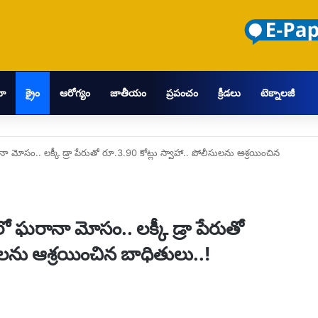
మా
క్రైం
ఆరోగ్యం
జాతీయం
ప్రపంచం
క్రీడలు
టెక్నాలజీ
ోసం.. లక్కీ డ్రా పేరుతో రూ.3.90 కోట్లు స్వాహా.. పోలీసులను ఆశ్రయించిన
ఘరానా మోసం.. లక్కీ డ్రా పేరుతో
ులను ఆశ్రయించిన బాధితులు..!