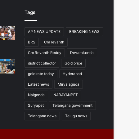
Tags
AP NEWS UPDATE
BREAKING NEWS
BRS
Cm revanth
Cm Revanth Reddy
Devarakonda
district collector
Gold price
gold rate today
Hyderabad
Latest news
Miryalaguda
Nalgonda
NARAYANPET
Suryapet
Telangana government
Telangana news
Telugu news