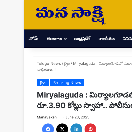
హోమ్
తెలంగాణ
ఆంధ్రప్రదేశ్
రాజకీయం
సిని
Telugu News
/
క్రైం
/
Miryalaguda : మిర్యాలగూడలో ఘరానా మ
బాధితులు..!
క్రైం
Breaking News
Miryalaguda : మిర్యాలగూడలో 
రూ.3.90 కోట్లు స్వాహా.. పోలీస
Send
ManaSakshi
June 23, 2025
an
Facebook
X
LinkedIn
Pinterest
email