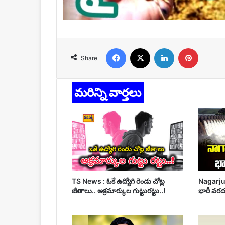
Facebook
X
LinkedIn
Pinteres
Share
మరిన్ని వార్తలు
TS News : ఓకే ఉద్యోగి రెండు చోట్ల
Nagarjun
జీతాలు.. అక్రమార్కుల గుట్టురట్టు..!
భారీ వరద.