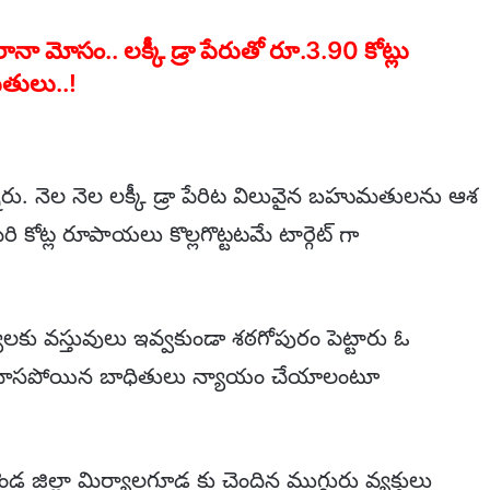
మోసం.. లక్కీ డ్రా పేరుతో రూ.3.90 కోట్లు
ితులు..!
ు. నెల నెల లక్కీ డ్రా పేరిట విలువైన బహుమతులను ఆశ
 కోట్ల రూపాయలు కొల్లగొట్టటమే టార్గెట్ గా
యులకు వస్తువులు ఇవ్వకుండా శఠగోపురం పెట్టారు ఓ
ిక్కి మోసపోయిన బాధితులు న్యాయం చేయాలంటూ
ండ జిల్లా మిర్యాలగూడ కు చెందిన ముగ్గురు వ్యక్తులు