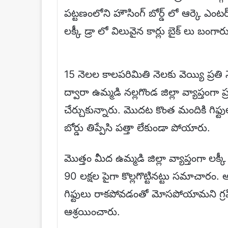
పట్టణంలోని హౌసింగ్ బోర్డ్ లో ఆర్కె ఎంటర
లక్కీ డ్రా లో విలువైన కార్లు బైక్ లు బం
15 నెలల కాలపరిమితి నెలకు వెయ్యి ప్రతి న
ద్వారా ఉమ్మడి నల్లగొండ జిల్లా వ్యాప్తం
చేర్చుకున్నారు. మొదట కొంత మందికి గిఫ్టు
బోర్డు తిప్పేసి పత్తా లేకుండా పోయారు.
మొత్తం మీద ఉమ్మడి జిల్లా వ్యాప్తంగా లక
90 లక్షల పైగా కొల్లగొట్టినట్టు సమాచారం.
గిఫ్టులు రాకపోవడంతో మోసపోయామని గ్రహ
ఆశ్రయించారు.