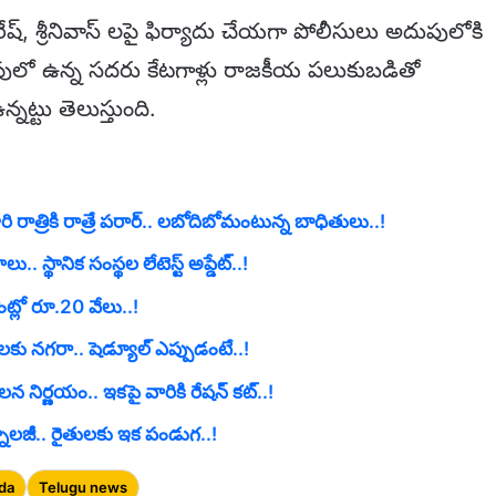
ష్, శ్రీనివాస్ లపై ఫిర్యాదు చేయగా పోలీసులు అదుపులోకి
పులో ఉన్న సదరు కేటగాళ్లు రాజకీయ పలుకుబడితో
నట్టు తెలుస్తుంది.
ి రాత్రికి రాత్రే పరార్.. లబోదిబోమంటున్న బాధితులు..!
. స్థానిక సంస్థల లేటెస్ట్ అప్డేట్..!
్లో రూ.20 వేలు..!
లకు నగరా.. షెడ్యూల్ ఎప్పుడంటే..!
నిర్ణయం.. ఇకపై వారికి రేషన్ కట్..!
ాలజీ.. రైతులకు ఇక పండుగ..!
da
Telugu news