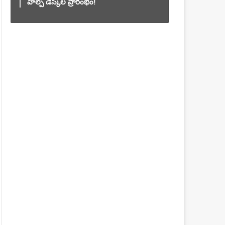
హెల్ప్ డెస్క్‌ల ప్రారంభం!