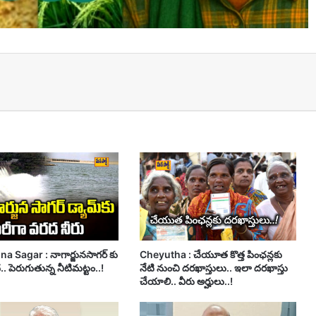
t
a Sagar : నాగార్జునసాగర్ కు
Cheyutha : చేయూత కొత్త పింఛన్లకు
. పెరుగుతున్న నీటిమట్టం..!
నేటి నుంచి దరఖాస్తులు.. ఇలా దరఖాస్తు
చేయాలి.. వీరు అర్హులు..!