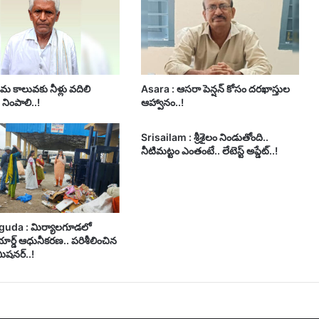
మ కాలువకు నీళ్లు వదిలి
Asara : ఆసరా పెన్షన్ కోసం దరఖాస్తుల
నింపాలి..!
ఆహ్వానం..!
Srisailam : శ్రీశైలం నిండుతోంది..
నీటిమట్టం ఎంతంటే.. లేటెస్ట్ అప్డేట్..!
guda : మిర్యాలగూడలో
ార్డ్ ఆధునీకరణ.. పరిశీలించిన
మిషనర్..!