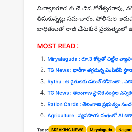
మిర్యాలగూడ కు చెందిన కోటేశ్వరరావు, నరే
తీసుకున్నట్లు సమాచారం. పోలీసుల అదు
బాధితులతో రాజీ చేసుకునే ప్రయత్నంలో ఉన్
MOST READ :
Miryalaguda : రూ.3 కోట్లతో చిట్టీల వ్యాపార
TG News : భారీగా తగ్గనున్న ఎంపిటిసి స్థానాలు.
Rythu : ఆ రైతులకు డబుల్ బోనాంజా.. ఎకౌంట
TG News : తెలంగాణ స్థానిక సంస్థల ఎన్నిక
Ration Cards : తెలంగాణ ప్రభుత్వం సంచలన 
Agriculture : వ్యవసాయ రంగంలో AI టెక్న
Tags:
BREAKING NEWS
Miryalaguda
Nalgon