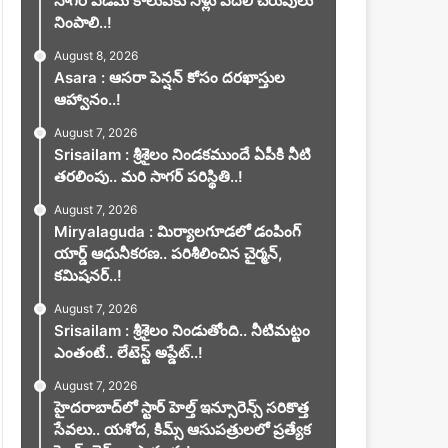
సాగర్ ఎడమ కాలువకు నీళ్లు వదిలి చెరువులు
నింపాలి..!
August 8, 2026
Asara : ఆసరా పెన్షన్ కోసం దరఖాస్తుల
ఆహ్వానం..!
August 7, 2026
Srisailam : శ్రీశైలం నిండకముందే ఏపీకి నీటి
తరలింపు.. మరి సాగర్ పరిస్థితి..!
August 7, 2026
Miryalaguda : మిర్యాలగూడలో డంపింగ్
యార్డ్ ఆధునీకరణ.. పరిశీలించిన చైర్మన్,
కమిషనర్..!
August 7, 2026
Srisailam : శ్రీశైలం నిండుతోంది.. నీటిమట్టం
ఎంతంటే.. లేటెస్ట్ అప్డేట్..!
August 7, 2026
హైదరాబాద్‌లో స్టార్ హెల్త్ ఇన్సూరెన్స్ సరికొత్త
సేవలు.. యశోద, కిమ్స్ ఆసుపత్రులలో ప్రత్యేక