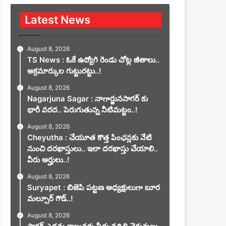
Latest News
August 8, 2026
TS News : ఓకే ఉద్యోగి రెండు చోట్ల జీతాలు..
అక్రమార్కుల గుట్టురట్టు..!
August 8, 2026
Nagarjuna Sagar : నాగార్జునసాగర్ కు
భారీ వరద.. పెరుగుతున్న నీటిమట్టం..!
August 8, 2026
Cheyutha : చేయూత కొత్త పింఛన్లకు నేటి
నుంచి దరఖాస్తులు.. ఇలా దరఖాస్తు చేయాలి..
వీరు అర్హులు..!
August 8, 2026
Suryapet : బిజెపి పట్టణ అధ్యక్షులుగా బూర
మల్సూర్ గౌడ్..!
August 8, 2026