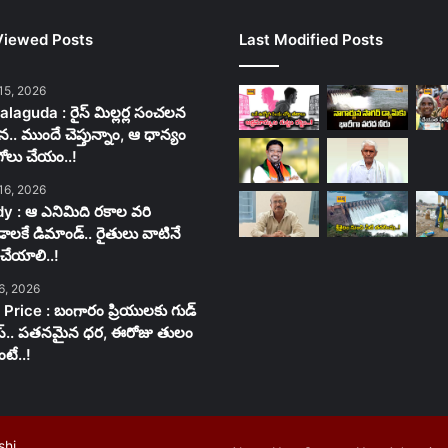
Viewed Posts
Last Modified Posts
15, 2026
laguda : రైస్ మిల్లర్ల సంచలన
న.. ముందే చెప్తున్నాం, ఆ ధాన్యం
గోలు చేయం..!
16, 2026
y : ఆ ఎనిమిది రకాల వరి
లకే డిమాండ్.. రైతులు వాటినే
చేయాలి..!
6, 2026
 Price : బంగారం ప్రియులకు గుడ్
స్.. పతనమైన ధర, ఈరోజు తులం
టే..!
shi