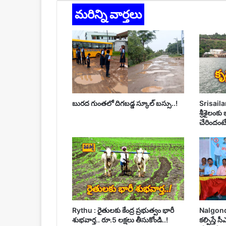
మరిన్ని వార్తలు
బురద గుంతలో దిగబడ్డ స్కూల్ బస్సు..!
Srisailam
శ్రీశైలంకు
చేరిందంటే..
Rythu : రైతులకు కేంద్ర ప్రభుత్వం భారీ
Nalgonda :
శుభవార్త.. రూ.5 లక్షలు తీసుకోండి..!
కల్పిస్తే 