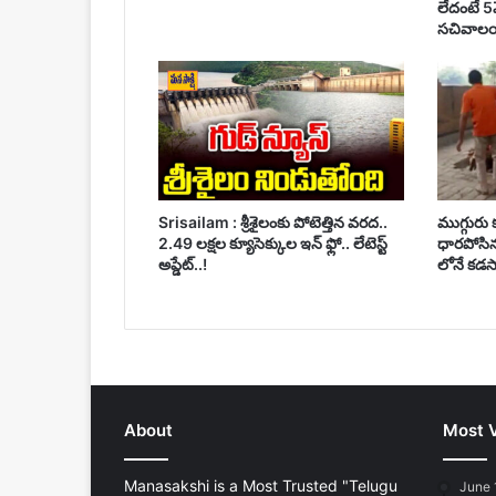
లేదంటే 5
సచివాలయ
Srisailam : శ్రీశైలంకు పోటెత్తిన వరద..
ముగ్గురు
2.49 లక్షల క్యూసెక్కుల ఇన్ ఫ్లో.. లేటెస్ట్
ధారపోసిన 
అప్డేట్..!
లోనే కడసా
About
Most 
Manasakshi is a Most Trusted "Telugu
June 