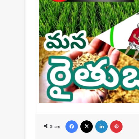
Facebook
X
LinkedIn
Pinteres
Share