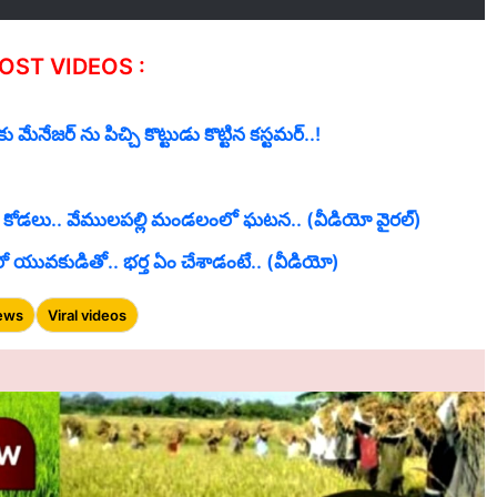
OST VIDEOS :
మేనేజర్ ను పిచ్చి కొట్టుడు కొట్టిన కస్టమర్..!
టిన కోడలు.. వేములపల్లి మండలంలో ఘటన.. (వీడియో వైరల్)
. మరో యువకుడితో.. భర్త ఏం చేశాడంటే.. (వీడియో)
news
Viral videos