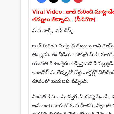
Viral Video : జాబ్ గురించి మాట్లాడ
తన్నులు తిన్నాడు.. (వీడియో)
మన సాక్షి , వెబ్ డిస్క్
జాబ్ గురించి మాట్లాడుకుందాం అని రూమ్
తిన్నాడు. ఈ వీడియో సోషల్ మీడియాలో వైర
యువతి కి ఉద్యోగం ఇప్పిస్తానని పిడబ్ల్యు
ఇంజనీర్ ను చెప్పుతో కొట్టి వార్తల్లో న
రూపంలో బయటకు వచ్చింది.
నిందితుడిది రామ్ స్వరూప్ దత్య నివాసి, ద
అవకాశాల సాకుతో ఓ మహిళను విశ్రాంతి 