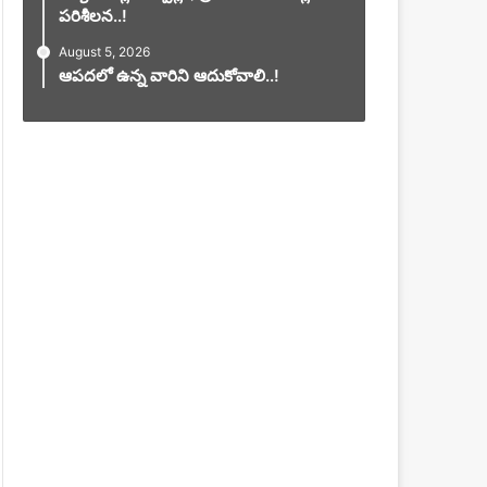
పరిశీలన..!
August 5, 2026
ఆపదలో ఉన్న వారిని ఆదుకోవాలి..!