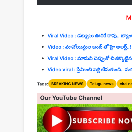
M
Viral Video : డబ్బులు ఊరికే రావు.. బ్యాంకు 
Video : మావోయిస్టుల బంద్ తో హై అలర్ట్..!
Viral Video : మామని చెప్పుతో చితక్కొట్
Video viral : ప్రేమించి పెళ్లి చేసుకుంది.
Tags:
BREAKING NEWS
Telugu news
viral 
Our YouTube Channel