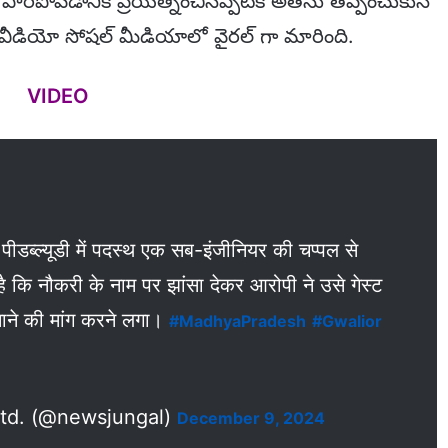
ి. పారిపోవడానికి ప్రయత్నించినప్పటికీ అతను తప్పించుకునే
ీడియో సోషల్ మీడియాలో వైరల్ గా మారింది.
VIDEO
ने पीडब्ल्यूडी में पदस्थ एक सब-इंजीनियर की चप्पल से
ै कि नौकरी के नाम पर झांसा देकर आरोपी ने उसे गेस्ट
नाने की मांग करने लगा।
#MadhyaPradesh
#Gwalior
td. (@newsjungal)
December 9, 2024