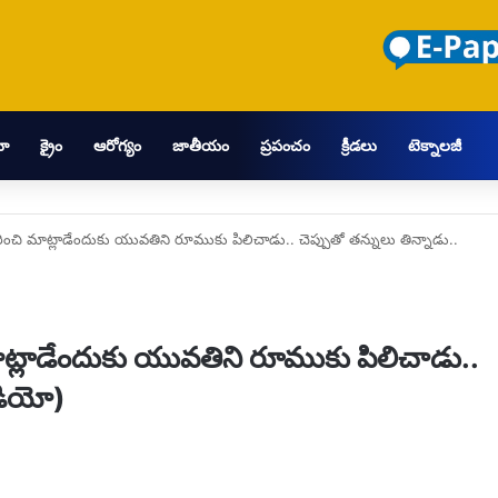
మా
క్రైం
ఆరోగ్యం
జాతీయం
ప్రపంచం
క్రీడలు
టెక్నాలజీ
రించి మాట్లాడేందుకు యువతిని రూముకు పిలిచాడు.. చెప్పుతో తన్నులు తిన్నాడు..
ాట్లాడేందుకు యువతిని రూముకు పిలిచాడు..
ీడియో)