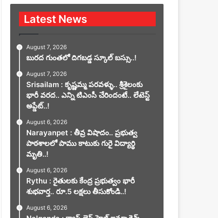
Latest News
August 7, 2026
బురద గుంతలో దిగబడ్డ స్కూల్ బస్సు..!
August 7, 2026
Srisailam : కృష్ణమ్మ పరవళ్ళు.. శ్రీశైలంకు
భారీ వరద.. ఎన్ని టిఎంసీ చేరిందంటే.. లేటెస్ట్
అప్డేట్..!
August 6, 2026
Narayanpet : తీవ్ర విషాదం.. ప్రభుత్వ
పాఠశాలలో పాము కాటుకు గురై విద్యార్థి
మృతి..!
August 6, 2026
Rythu : రైతులకు కేంద్ర ప్రభుత్వం భారీ
శుభవార్త.. రూ.5 లక్షలు తీసుకోండి..!
August 6, 2026