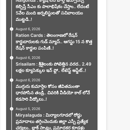
Nalgonda : క్యాష్ లెస్ హెల్త్ ఇన్సూరెన్స్
కల్పిస్తే సీఎం కు పాలాభిషేకం చేస్తాం.. లేదంటే
5వేల మంది జర్నలిస్టులతో సచివాలయం
ముట్టడి..!
August 6, 2026
Ration Cards : తెలంగాణలో రేషన్
కార్డుదారులకు గుడ్ న్యూస్.. ఆగస్టు 15 న కొత్త
రేషన్ కార్డుల పంపిణి..!
August 6, 2026
Srisailam : శ్రీశైలంకు పోటెత్తిన వరద.. 2.49
లక్షల క్యూసెక్కుల ఇన్ ఫ్లో.. లేటెస్ట్ అప్డేట్..!
August 6, 2026
ముగ్గురు కుమార్తెల కోసం జీవితమంతా
ధారపోసిన తండ్రి.. చివరికి వీడియో కాల్ లోనే
కడసారి వీడ్కోలు..!
August 5, 2026
Miryalaguda : మిర్యాలగూడలో రోడ్డు
ప్రమాదాలు తగ్గించెందుకు జిల్లా ఎస్పీ ప్రత్యేక
చర్యలు.. బ్లాక్ స్పాట్లు, ప్రమాదకర కూడళ్లు