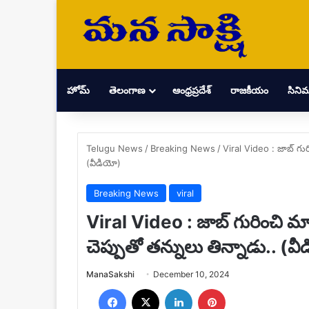
హోమ్
తెలంగాణ
ఆంధ్రప్రదేశ్
రాజకీయం
సిని
Telugu News
/
Breaking News
/
Viral Video : జాబ్ గు
(వీడియో)
Breaking News
viral
Viral Video : జాబ్ గురించి మ
చెప్పుతో తన్నులు తిన్నాడు.. (వ
Send
ManaSakshi
December 10, 2024
an
Facebook
X
LinkedIn
Pinterest
email