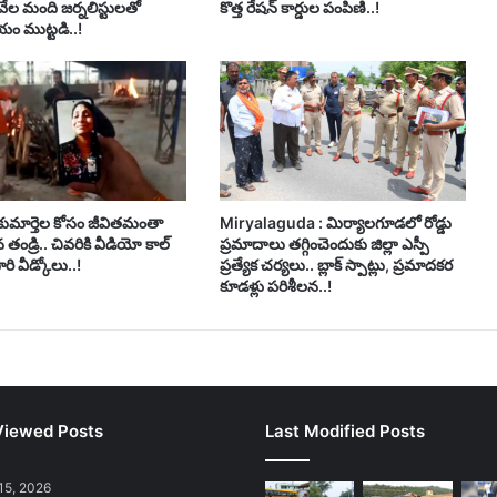
వేల మంది జర్నలిస్టులతో
కొత్త రేషన్ కార్డుల పంపిణి..!
ం ముట్టడి..!
 కుమార్తెల కోసం జీవితమంతా
Miryalaguda : మిర్యాలగూడలో రోడ్డు
తండ్రి.. చివరికి వీడియో కాల్
ప్రమాదాలు తగ్గించెందుకు జిల్లా ఎస్పీ
రి వీడ్కోలు..!
ప్రత్యేక చర్యలు.. బ్లాక్ స్పాట్లు, ప్రమాదకర
కూడళ్లు పరిశీలన..!
Viewed Posts
Last Modified Posts
15, 2026