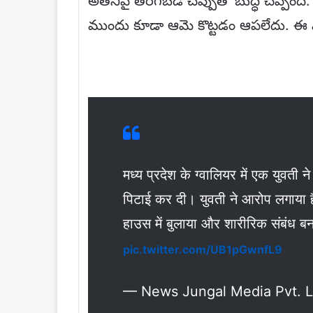
అతనిపై తిరగబడి చెప్పుతో బుద్ధి చెప్పింద
ముందు కూడా ఆమె కొట్టడం ఆపలేదు. ఈ వ
मध्य प्रदेश के ग्वालियर में एक युवती 
पिटाई कर दी। युवती ने आरोप लगाया ह
हाउस में बुलाया और शारीरिक संबंध ब
pic.twitter.com/UB1pGwnfL9
— News Jungal Media Pvt. L