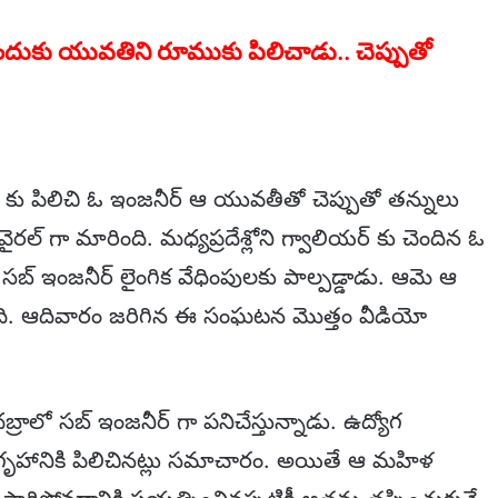
ేందుకు యువతిని రూముకు పిలిచాడు.. చెప్పుతో
 కు పిలిచి ఓ ఇంజనీర్ ఆ యువతీతో చెప్పుతో తన్నులు
ల్ గా మారింది. మధ్యప్రదేశ్లోని గ్వాలియర్ కు చెందిన ఓ
డి సబ్ ఇంజనీర్ లైంగిక వేధింపులకు పాల్పడ్డాడు. ఆమె ఆ
ిలిచింది. ఆదివారం జరిగిన ఈ సంఘటన మొత్తం వీడియో
బ్రాలో సబ్ ఇంజనీర్ గా పనిచేస్తున్నాడు. ఉద్యోగ
గృహానికి పిలిచినట్లు సమాచారం. అయితే ఆ మహిళ