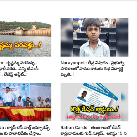
 : కృష్ణమ్మ పరవళ్ళు..
Narayanpet : తీవ్ర విషాదం.. ప్రభుత్వ
 భారీ వరద.. ఎన్ని టిఎంసీ
పాఠశాలలో పాము కాటుకు గురై విద్యార్థి
 లేటెస్ట్ అప్డేట్..!
మృతి..!
 క్యాష్ లెస్ హెల్త్ ఇన్సూరెన్స్
Ration Cards : తెలంగాణలో రేషన్
సీఎం కు పాలాభిషేకం చేస్తాం..
కార్డుదారులకు గుడ్ న్యూస్.. ఆగస్టు 15 న