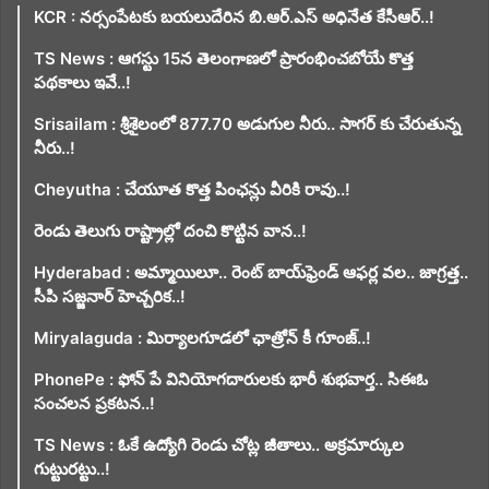
KCR : నర్సంపేటకు బయలుదేరిన బి.ఆర్.ఎస్ అధినేత కేసీఆర్..!
TS News : ఆగస్టు 15న తెలంగాణలో ప్రారంభించబోయే కొత్త
పథకాలు ఇవే..!
Srisailam : శ్రీశైలంలో 877.70 అడుగుల నీరు.. సాగర్ కు చేరుతున్న
నీరు..!
Cheyutha : చేయూత కొత్త పింఛన్లు వీరికి రావు..!
రెండు తెలుగు రాష్ట్రాల్లో దంచి కొట్టిన వాన..!
Hyderabad : అమ్మాయిలూ.. రెంట్ బాయ్‌ఫ్రెండ్ ఆఫర్ల వల.. జాగ్రత్త..
సీపి సజ్జనార్ హెచ్చరిక..!
Miryalaguda : మిర్యాలగూడలో ఛాత్రోన్ కీ గూంజ్..!
PhonePe : ఫోన్ పే వినియోగదారులకు భారీ శుభవార్త.. సిఈఓ
సంచలన ప్రకటన..!
TS News : ఓకే ఉద్యోగి రెండు చోట్ల జీతాలు.. అక్రమార్కుల
గుట్టురట్టు..!