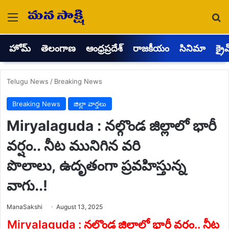
Menu
Se
హోమ్
తెలంగాణ
ఆంధ్రప్రదేశ్
రాజకీయం
సినిమా
క్రై
Telugu News
/
Breaking News
Breaking News
జిల్లా వార్తలు
Miryalaguda : నల్గొండ జిల్లాలో భారీ
వర్షం.. నీట మునిగిన వరి
పొలాలు, ఉదృతంగా ప్రవహిస్తున్న
వాగు..!
Send
ManaSakshi
August 13, 2025
an
email
Miryalaguda : నల్గొండ జిల్లాలో భారీ వర్షం.. నీట