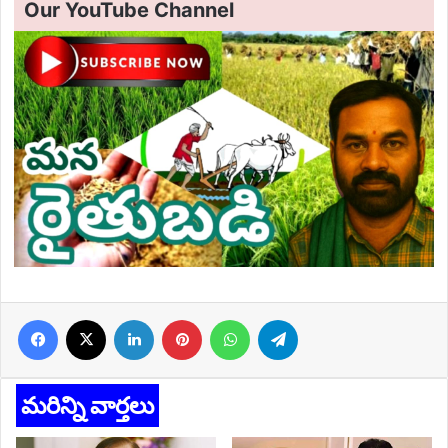
Our YouTube Channel
Facebook
X
LinkedIn
Pinterest
WhatsApp
Telegram
మరిన్ని వార్తలు