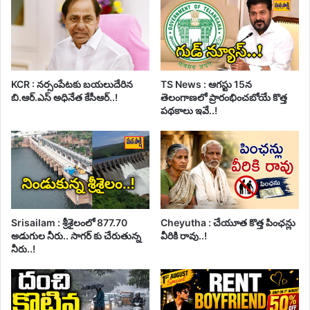
KCR : నర్సంపేటకు బయలుదేరిన
TS News : ఆగస్టు 15న
బి.ఆర్.ఎస్ అధినేత కేసీఆర్..!
తెలంగాణలో ప్రారంభించబోయే కొత్త
పథకాలు ఇవే..!
Srisailam : శ్రీశైలంలో 877.70
Cheyutha : చేయూత కొత్త పింఛన్లు
అడుగుల నీరు.. సాగర్ కు చేరుతున్న
వీరికి రావు..!
నీరు..!