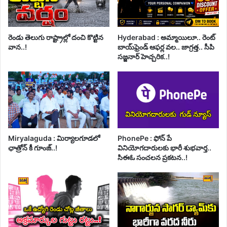
రెండు తెలుగు రాష్ట్రాల్లో దంచి కొట్టిన
Hyderabad : అమ్మాయిలూ.. రెంట్
వాన..!
బాయ్‌ఫ్రెండ్ ఆఫర్ల వల.. జాగ్రత్త.. సీపి
సజ్జనార్ హెచ్చరిక..!
Miryalaguda : మిర్యాలగూడలో
PhonePe : ఫోన్ పే
ఛాత్రోన్ కీ గూంజ్..!
వినియోగదారులకు భారీ శుభవార్త..
సిఈఓ సంచలన ప్రకటన..!