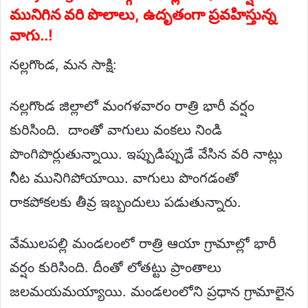
మునిగిన వరి పొలాలు, ఉదృతంగా ప్రవహిస్తున్న
వాగు..!
నల్లగొండ, మన సాక్షి:
నల్లగొండ జిల్లాలో మంగళవారం రాత్రి భారీ వర్షం
కురిసింది. దాంతో వాగులు వంకలు నిండి
పొంగిపొర్లుతున్నాయి. ఇప్పుడిప్పుడే వేసిన వరి నాట్లు
నీట మునిగిపోయాయి. వాగులు పొంగడంతో
రాకపోకలకు తీవ్ర ఇబ్బందులు పడుతున్నారు.
వేములపల్లి మండలంలో రాత్రి ఆయా గ్రామాల్లో భారీ
వర్షం కురిసింది. దీంతో లోతట్టు ప్రాంతాలు
జలమయమయ్యాయి. మండలంలోని ప్రధాన గ్రామాలైన