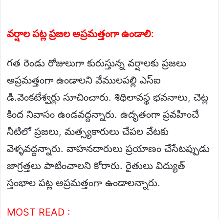
వర్షాల పట్ల ప్రజల అప్రమత్తంగా ఉండాలి:
గత రెండు రోజులుగా కురుస్తున్న వర్షాలకు ప్రజలు
అప్రమత్తంగా ఉండాలని వేములపల్లి ఎస్ఐ
డి.వెంకటేశ్వర్లు సూచించారు. శిథిలావస్థ భవనాలు, చెట్ల
కింద నివాసం ఉండవద్దన్నారు. ఉదృతంగా ప్రవహించే
నీటిలో ప్రజలు, మత్స్యకారులు చేపల వేటకు
వెళ్ళవద్దన్నారు. వాహనదారులు ప్రయాణం చేసేటప్పుడు
జాగ్రత్తలు పాటించాలని కోరారు. రైతులు విద్యుత్
స్తంభాల పట్ల అప్రమత్తంగా ఉండాలన్నారు.
MOST READ :