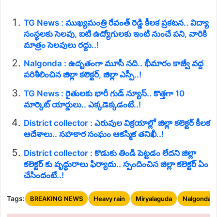
TG News : ముఖ్యమంత్రి రేవంత్ రెడ్డి కీలక ప్రకటన.. విద్యా
సంస్థలకు సెలవు, ఐటి ఉద్యోగులకు ఇంటి నుంచే పని, వారికి
మాత్రం సెలవులు రద్దు..!
Nalgonda : ఉదృతంగా మూసీ నది.. భీమారం కాజ్వే వద్ద
పరిశీలించిన జిల్లా కలెక్టర్, జిల్లా ఎస్పీ..!
TG News : రైతులకు భారీ గుడ్ న్యూస్.. కొత్తగా 10
మార్కెట్ యార్డులు.. ఎక్కడెక్కడంటే..!
District collector : ఎరువుల విక్రయాల్లో జిల్లా కలెక్టర్ కీలక
ఆదేశాలు.. సహకార సంఘం ఆకస్మిక తనిఖీ..!
District collector : కొడుకు తిండి పెట్టడం లేదని జిల్లా
కలెక్టర్ కు వృద్ధురాలు ఫిర్యాదు.. స్పందించిన జిల్లా కలెక్టర్ ఏం
చేసిందంటే..!
Tags:
BREAKING NEWS
Heavy rain
Miryalaguda
Nalgonda