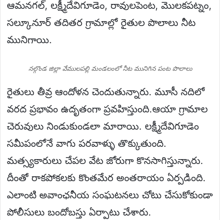
ఆమనగల్, లక్ష్మీదేవిగూడెం, రావులపెంట, మొలకపట్నం,
సల్కూనూర్ తదితర గ్రామాల్లో రైతుల పొలాలు నీట
మునిగాయి.
నల్గొండ జిల్లా వేములపల్లి మండలంలో నీట మునిగిన పంట పొలాలు
రైతులు తీవ్ర ఆందోళన చెందుతున్నారు. మూసీ నదిలో
వరద ప్రభావం ఉదృతంగా ప్రవహిస్తుంది.ఆయా గ్రామాల
చెరువులు నిండుకుండలా మారాయి. లక్ష్మీదేవిగూడెం
సమీపంలోనే వాగు పరవాళ్ళు తొక్కుతుంది.
మత్స్యకారులు చేపల వేట జోరుగా కొనసాగిస్తున్నారు.
దీంతో రాకపోకలకు కొంతమేర అంతరాయం ఏర్పడింది.
ఎలాంటి అవాంఛనీయ సంఘటనలు చోటు చేసుకోకుండా
పోలీసులు బందోబస్తు ఏర్పాటు చేశారు.