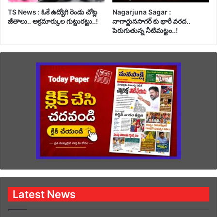
TS News : ఓకే ఉద్యోగి రెండు చోట్ల
Nagarjuna Sagar :
జీతాలు.. అక్రమార్కుల గుట్టురట్టు..!
నాగార్జునసాగర్ కు భారీ వరద..
పెరుగుతున్న నీటిమట్టం..!
Latest News