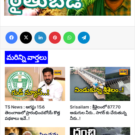
Facebook
X
LinkedIn
Pinterest
WhatsApp
Telegram
మరిన్ని వార్తలు
TS News : ఆగస్టు 15న
Srisailam : శ్రీశైలంలో 877.70
తెలంగాణలో ప్రారంభించబోయే కొత్త
అడుగుల నీరు.. సాగర్ కు చేరుతున్న
పథకాలు ఇవే..!
నీరు..!