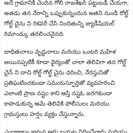
అదే గ్రామానికి చెందిన గోలి రాజశేఖర్ పట్టుబడి చేయగా,
అతడు తన నేరాన్ని ఒప్పుకున్నందున అతని నుండి రోల్డ్
గోల్డ్ చైను ని రికవరీ చేసి నిందితున్ని జ్యుడీషియల్
రిమాండ్కు తరలించనైనది.
బాధితురాలు వృద్ధురాలు మరియు ఒంటరి మహిళ
అయినప్పటికీ కూడా ధైర్యంతో చాలా తెలివిగా తన గోల్డ్
చైన్ ని దాచి రోల్డ్ గోల్డ్ చైను ధరించి, నేరస్తునితో
ప్రతిఘటించకుండా సమయస్ఫూర్తితో వ్యవహరించి
ఎలాంటి ప్రాణ నష్టo కాని ఆస్తి నష్టఓ జరగకుండా
కాపాడుకున్న ఆమె తెలివికి పోలీసులు మరియు
గ్రామస్తులు హర్షం వ్యక్తం చేస్తున్నారు.
ఎండాకాలం కావున ఆరు బయట నిద్రించేవారు మరియు