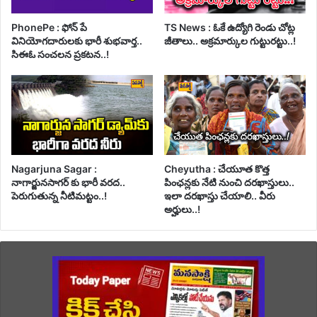
PhonePe : ఫోన్ పే
TS News : ఓకే ఉద్యోగి రెండు చోట్ల
వినియోగదారులకు భారీ శుభవార్త..
జీతాలు.. అక్రమార్కుల గుట్టురట్టు..!
సిఈఓ సంచలన ప్రకటన..!
Nagarjuna Sagar :
Cheyutha : చేయూత కొత్త
నాగార్జునసాగర్ కు భారీ వరద..
పింఛన్లకు నేటి నుంచి దరఖాస్తులు..
పెరుగుతున్న నీటిమట్టం..!
ఇలా దరఖాస్తు చేయాలి.. వీరు
అర్హులు..!