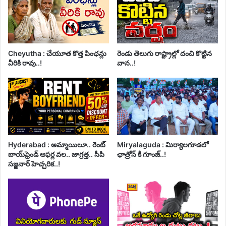
Cheyutha : చేయూత కొత్త పింఛన్లు
రెండు తెలుగు రాష్ట్రాల్లో దంచి కొట్టిన
వీరికి రావు..!
వాన..!
Hyderabad : అమ్మాయిలూ.. రెంట్
Miryalaguda : మిర్యాలగూడలో
బాయ్‌ఫ్రెండ్ ఆఫర్ల వల.. జాగ్రత్త.. సీపి
ఛాత్రోన్ కీ గూంజ్..!
సజ్జనార్ హెచ్చరిక..!