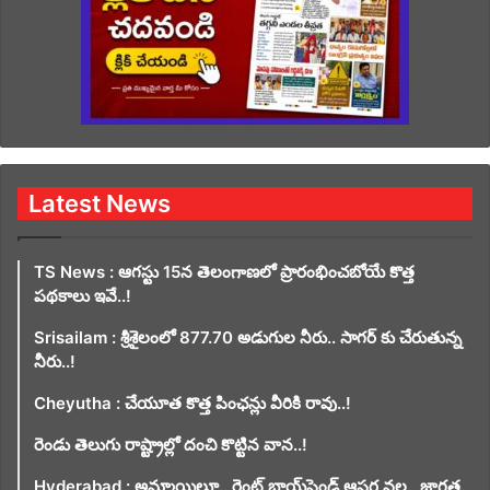
Latest News
TS News : ఆగస్టు 15న తెలంగాణలో ప్రారంభించబోయే కొత్త
పథకాలు ఇవే..!
Srisailam : శ్రీశైలంలో 877.70 అడుగుల నీరు.. సాగర్ కు చేరుతున్న
నీరు..!
Cheyutha : చేయూత కొత్త పింఛన్లు వీరికి రావు..!
రెండు తెలుగు రాష్ట్రాల్లో దంచి కొట్టిన వాన..!
Hyderabad : అమ్మాయిలూ.. రెంట్ బాయ్‌ఫ్రెండ్ ఆఫర్ల వల.. జాగ్రత్త..