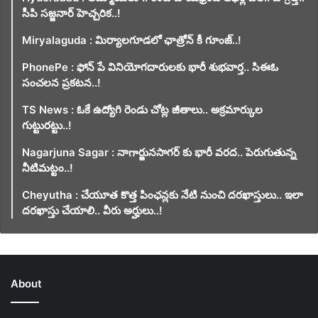
సీపి సజ్జనార్ హెచ్చరిక..!
Miryalaguda : మిర్యాలగూడలో ఛాత్రోన్ కీ గూంజ్..!
PhonePe : ఫోన్ పే వినియోగదారులకు భారీ శుభవార్త.. సిఈఓ
సంచలన ప్రకటన..!
TS News : ఓకే ఉద్యోగి రెండు చోట్ల జీతాలు.. అక్రమార్కుల
గుట్టురట్టు..!
Nagarjuna Sagar : నాగార్జునసాగర్ కు భారీ వరద.. పెరుగుతున్న
నీటిమట్టం..!
Cheyutha : చేయూత కొత్త పింఛన్లకు నేటి నుంచి దరఖాస్తులు.. ఇలా
దరఖాస్తు చేయాలి.. వీరు అర్హులు..!
About