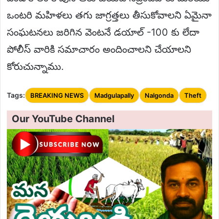
ఒంటరి మహిళలు తగు జాగ్రత్తలు తీసుకోవాలని ఏమైనా
సంఘటనలు జరిగిన వెంటనే డయాల్ -100 కు లేదా
పోలీస్ వారికి సమాచారం అందించాలని చేయాలని
కోరుచున్నాము.
Tags:
BREAKING NEWS
Madgulapally
Nalgonda
Theft
Our YouTube Channel