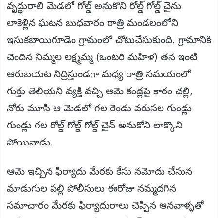
వృద్ధురాలి మెడలో గోల్డ్ అనుకొని రోల్డ్ గోల్డ్ చైను
లాకెళ్లిన ఘటన బుధవారం రాత్రి మండలంలోని
ఇసుకబాయిగూడెం గ్రామంలో చోటుచేసుకుంది. గ్రామానికి
చెందిన నిమ్మల లక్ష్మమ్మ (ఒంటరి మహిళ) తన ఇంటి
ఆరుబయట నిద్రిస్తుండగా మధ్య రాత్రి సమయంలో
గుర్తు తెలియని వ్యక్తి వచ్చి ఆమె కండ్లపై కారం చల్లి,
నోరు మూసి ఆ మెడలో గల రెండు వరుసల గుండ్లు
గుండ్లు గల రోల్డ్ గోల్డ్ గోల్డ్ చైన్ అనుకోని లాక్కొని
పోయినాడు.
ఆమె ఇచ్చిన ఫిర్యాదు మేరకు కేసు నమోదు చేసున
మాడుగుల పల్లి పోలీసులు ఈరోజు నమ్మదగిన
సమాచారం మేరకు ఫిర్యాదురాలు చెప్పిన ఆనవాళ్ళతో