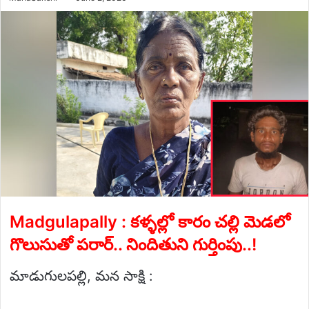
an
email
Madgulapally : కళ్ళల్లో కారం చల్లి మెడలో
గొలుసుతో పరార్.. నిందితుని గుర్తింపు..!
మాడుగులపల్లి, మన సాక్షి :