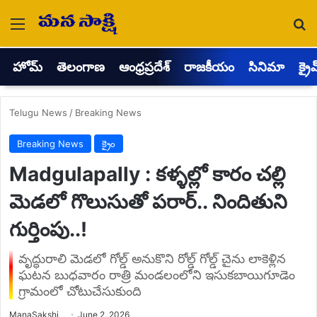
Menu
Se
హోమ్
తెలంగాణ
ఆంధ్రప్రదేశ్
రాజకీయం
సినిమా
క్రై
Telugu News
/
Breaking News
Breaking News
క్రైం
Madgulapally : కళ్ళల్లో కారం చల్లి
మెడలో గొలుసుతో పరార్.. నిందితుని
గుర్తింపు..!
వృద్ధురాలి మెడలో గోల్డ్ అనుకొని రోల్డ్ గోల్డ్ చైను లాకెళ్లిన
ఘటన బుధవారం రాత్రి మండలంలోని ఇసుకబాయిగూడెం
గ్రామంలో చోటుచేసుకుంది
Send
ManaSakshi
June 2, 2026