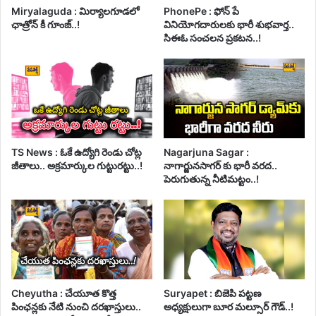
Miryalaguda : మిర్యాలగూడలో
PhonePe : ఫోన్ పే
ఛాత్రోన్ కీ గూంజ్..!
వినియోగదారులకు భారీ శుభవార్త..
సిఈఓ సంచలన ప్రకటన..!
TS News : ఓకే ఉద్యోగి రెండు చోట్ల
Nagarjuna Sagar :
జీతాలు.. అక్రమార్కుల గుట్టురట్టు..!
నాగార్జునసాగర్ కు భారీ వరద..
పెరుగుతున్న నీటిమట్టం..!
Cheyutha : చేయూత కొత్త
Suryapet : బిజెపి పట్టణ
పింఛన్లకు నేటి నుంచి దరఖాస్తులు..
అధ్యక్షులుగా బూర మల్సూర్ గౌడ్..!