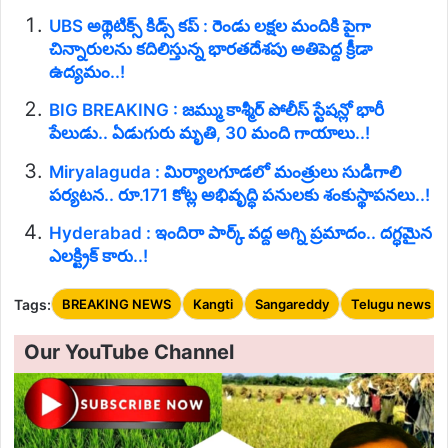
UBS అథ్లెటిక్స్ కిడ్స్ కప్ : రెండు లక్షల మందికి పైగా
చిన్నారులను కదిలిస్తున్న భారతదేశపు అతిపెద్ద క్రీడా
ఉద్యమం..!
BIG BREAKING : జమ్ము కాశ్మీర్ పోలీస్ స్టేషన్లో భారీ
పేలుడు.. ఏడుగురు మృతి, 30 మంది గాయాలు..!
Miryalaguda : మిర్యాలగూడలో మంత్రులు సుడిగాలి
పర్యటన.. రూ.171 కోట్ల అభివృద్ధి పనులకు శంకుస్థాపనలు..!
Hyderabad : ఇందిరా పార్క్ వద్ద అగ్ని ప్రమాదం.. దగ్ధమైన
ఎలక్ట్రిక్ కారు..!
Tags:
BREAKING NEWS
Kangti
Sangareddy
Telugu news
Our YouTube Channel