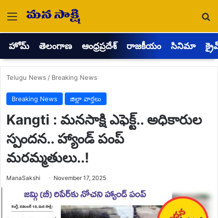
Menu
Se
హోమ్
తెలంగాణ
ఆంధ్రప్రదేశ్
రాజకీయం
సినిమా
క్రై
Telugu News
/
Breaking News
Breaking News
జిల్లా వార్తలు
Kangti : మనసాక్షి ఎఫెక్ట్.. అధికారుల
స్పందన.. హ్యాండ్ పంప్
మరమ్మతులు..!
Send
ManaSakshi
November 17, 2025
an
email