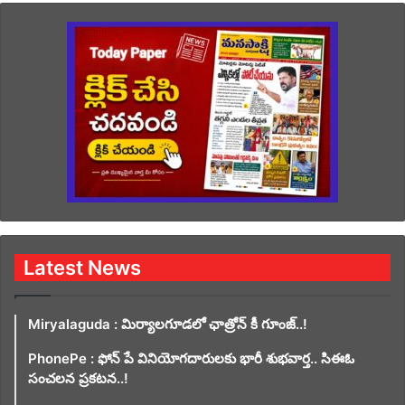
Latest News
Miryalaguda : మిర్యాలగూడలో ఛాత్రోన్ కీ గూంజ్..!
PhonePe : ఫోన్ పే వినియోగదారులకు భారీ శుభవార్త.. సిఈఓ
సంచలన ప్రకటన..!