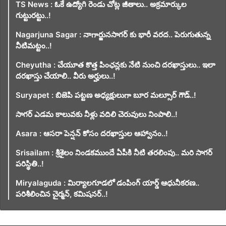
TS News : ఓకే ఉద్యోగి రెండు చోట్ల జీతాలు.. అక్రమార్కుల
గుట్టురట్టు..!
Nagarjuna Sagar : నాగార్జునసాగర్ కు భారీ వరద.. పెరుగుతున్న
నీటిమట్టం..!
Cheyutha : చేయూత కొత్త పింఛన్లకు నేటి నుంచి దరఖాస్తులు.. ఇలా
దరఖాస్తు చేయాలి.. వీరు అర్హులు..!
Suryapet : బిజెపి పట్టణ అధ్యక్షులుగా బూర మల్సూర్ గౌడ్..!
సాగర్ ఎడమ కాలువకు నీళ్లు వదిలి చెరువులు నింపాలి..!
Asara : ఆసరా పెన్షన్ కోసం దరఖాస్తుల ఆహ్వానం..!
Srisailam : శ్రీశైలం నిండకముందే ఏపీకి నీటి తరలింపు.. మరి సాగర్
పరిస్థితి..!
Miryalaguda : మిర్యాలగూడలో డంపింగ్ యార్డ్ ఆధునీకరణ..
పరిశీలించిన చైర్మన్, కమిషనర్..!