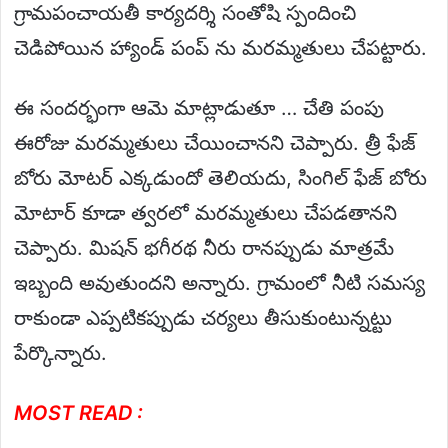
గ్రామపంచాయతీ కార్యదర్శి సంతోషి స్పందించి
చెడిపోయిన హ్యాండ్ పంప్ ను మరమ్మతులు చేపట్టారు.
ఈ సందర్భంగా ఆమె మాట్లాడుతూ … చేతి పంపు
ఈరోజు మరమ్మతులు చేయించానని చెప్పారు. త్రీ ఫేజ్
బోరు మోటర్ ఎక్కడుందో తెలియదు, సింగిల్ ఫేజ్ బోరు
మోటార్ కూడా త్వరలో మరమ్మతులు చేపడతానని
చెప్పారు. మిషన్ భగీరథ నీరు రానప్పుడు మాత్రమే
ఇబ్బంది అవుతుందని అన్నారు. గ్రామంలో నీటి సమస్య
రాకుండా ఎప్పటికప్పుడు చర్యలు తీసుకుంటున్నట్టు
పేర్కొన్నారు.
MOST READ :