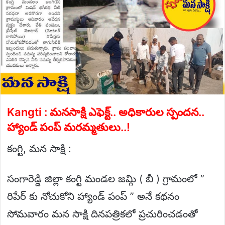
Kangti : మనసాక్షి ఎఫెక్ట్.. అధికారుల స్పందన..
హ్యాండ్ పంప్ మరమ్మతులు..!
కంగ్టి, మన సాక్షి :
సంగారెడ్డి జిల్లా కంగ్టి మండల జమ్గి ( బీ ) గ్రామంలో ”
రిపేర్ కు నోచుకోని హ్యాండ్ పంప్ ” అనే కథనం
సోమవారం మన సాక్షి దినపత్రికలో ప్రచురించడంతో