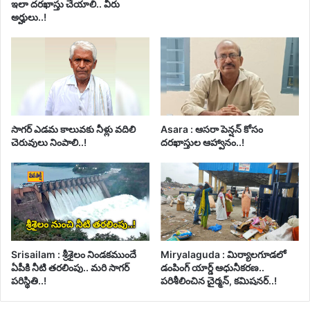
ఇలా దరఖాస్తు చేయాలి.. వీరు
అర్హులు..!
సాగర్ ఎడమ కాలువకు నీళ్లు వదిలి
Asara : ఆసరా పెన్షన్ కోసం
చెరువులు నింపాలి..!
దరఖాస్తుల ఆహ్వానం..!
Srisailam : శ్రీశైలం నిండకముందే
Miryalaguda : మిర్యాలగూడలో
ఏపీకి నీటి తరలింపు.. మరి సాగర్
డంపింగ్ యార్డ్ ఆధునీకరణ..
పరిస్థితి..!
పరిశీలించిన చైర్మన్, కమిషనర్..!