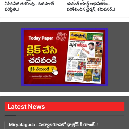
ఏపీకి నీటి తరలింపు.. మరి సాగర్
డంపింగ్ యార్డ్ ఆధునీకరణ..
పరిస్థితి..!
పరిశీలించిన చైర్మన్, కమిషనర్..!
Latest News
Miryalaguda : మిర్యాలగూడలో ఛాత్రోన్ కీ గూంజ్..!