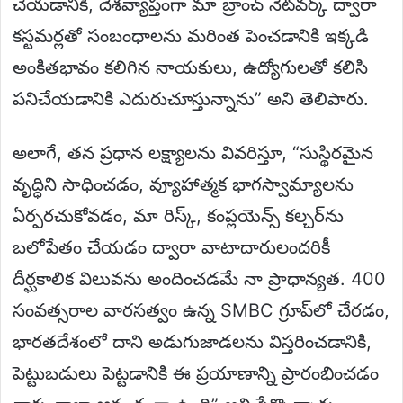
చేయడానికి, దేశవ్యాప్తంగా మా బ్రాంచ్ నెట్‌వర్క్ ద్వారా
కస్టమర్లతో సంబంధాలను మరింత పెంచడానికి ఇక్కడి
అంకితభావం కలిగిన నాయకులు, ఉద్యోగులతో కలిసి
పనిచేయడానికి ఎదురుచూస్తున్నాను” అని తెలిపారు.
అలాగే, తన ప్రధాన లక్ష్యాలను వివరిస్తూ, “సుస్థిరమైన
వృద్ధిని సాధించడం, వ్యూహాత్మక భాగస్వామ్యాలను
ఏర్పరచుకోవడం, మా రిస్క్, కంప్లయెన్స్ కల్చర్‌ను
బలోపేతం చేయడం ద్వారా వాటాదారులందరికీ
దీర్ఘకాలిక విలువను అందించడమే నా ప్రాధాన్యత. 400
సంవత్సరాల వారసత్వం ఉన్న SMBC గ్రూప్‌లో చేరడం,
భారతదేశంలో దాని అడుగుజాడలను విస్తరించడానికి,
పెట్టుబడులు పెట్టడానికి ఈ ప్రయాణాన్ని ప్రారంభించడం