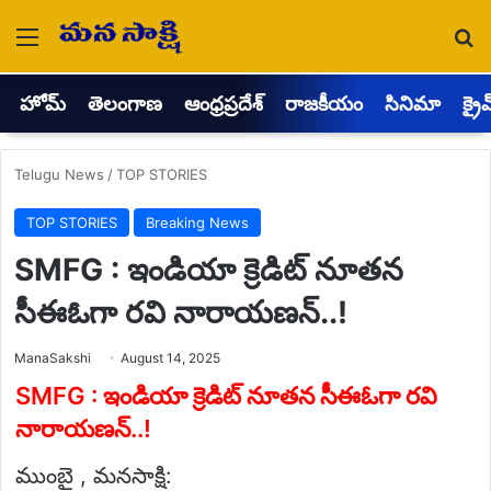
Menu
Se
హోమ్
తెలంగాణ
ఆంధ్రప్రదేశ్
రాజకీయం
సినిమా
క్రై
Telugu News
/
TOP STORIES
TOP STORIES
Breaking News
SMFG : ఇండియా క్రెడిట్ నూతన
సీఈఓగా రవి నారాయణన్..!
Send
ManaSakshi
August 14, 2025
an
email
SMFG : ఇండియా క్రెడిట్ నూతన సీఈఓగా రవి
నారాయణన్..!
ముంబై , మనసాక్షి: