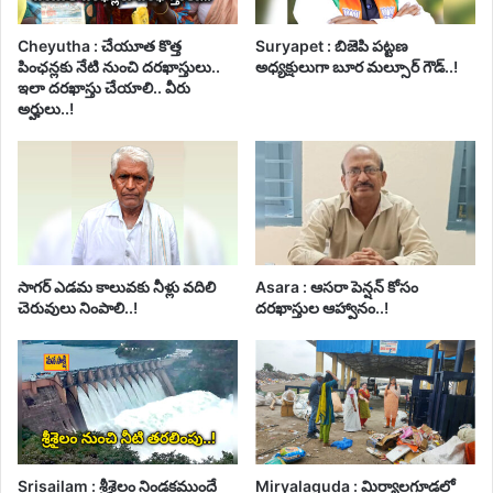
Cheyutha : చేయూత కొత్త
Suryapet : బిజెపి పట్టణ
పింఛన్లకు నేటి నుంచి దరఖాస్తులు..
అధ్యక్షులుగా బూర మల్సూర్ గౌడ్..!
ఇలా దరఖాస్తు చేయాలి.. వీరు
అర్హులు..!
సాగర్ ఎడమ కాలువకు నీళ్లు వదిలి
Asara : ఆసరా పెన్షన్ కోసం
చెరువులు నింపాలి..!
దరఖాస్తుల ఆహ్వానం..!
Srisailam : శ్రీశైలం నిండకముందే
Miryalaguda : మిర్యాలగూడలో