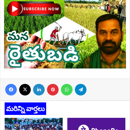
Facebook
X
LinkedIn
Pinterest
WhatsApp
Telegram
మరిన్ని వార్తలు