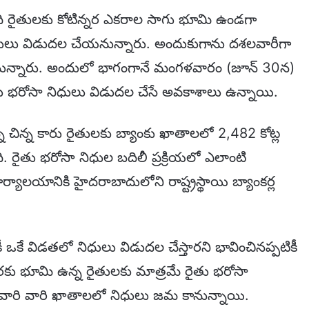
మంది రైతులకు కోటిన్నర ఎకరాల సాగు భూమి ఉండగా
ిధులు విడుదల చేయనున్నారు. అందుకుగాను దశలవారీగా
ున్నారు. అందులో భాగంగానే మంగళవారం (జూన్ 30న)
ైతు భరోసా నిధులు విడుదల చేసే అవకాశాలు ఉన్నాయి.
న చిన్న కారు రైతులకు బ్యాంకు ఖాతాలలో 2,482 కోట్ల
ైతు భరోసా నిధుల బదిలీ ప్రక్రియలో ఎలాంటి
్యాలయానికి హైదరాబాదులోని రాష్ట్రస్థాయి బ్యాంకర్ల
కీ ఒకే విడతలో నిధులు విడుదల చేస్తారని భావించినప్పటికీ
కు భూమి ఉన్న రైతులకు మాత్రమే రైతు భరోసా
 వారి వారి ఖాతాలలో నిధులు జమ కానున్నాయి.