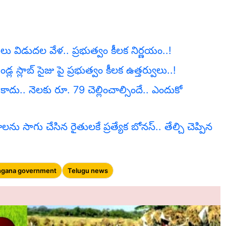
ు విడుదల వేళ.. ప్రభుత్వం కీలక నిర్ణయం..!
స్లాబ్ సైజు పై ప్రభుత్వం కీలక ఉత్తర్వులు..!
కాదు.. నెలకు రూ. 79 చెల్లించాల్సిందే.. ఎందుకో
 సాగు చేసిన రైతులకే ప్రత్యేక బోనస్.. తేల్చి చెప్పిన
ngana government
Telugu news