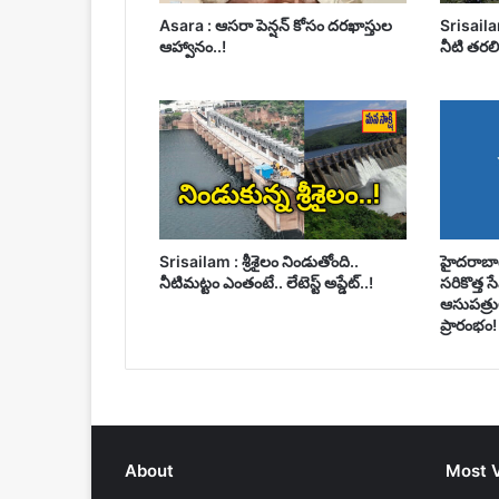
Asara : ఆసరా పెన్షన్ కోసం దరఖాస్తుల
Srisailam
ఆహ్వానం..!
నీటి తరలిం
Srisailam : శ్రీశైలం నిండుతోంది..
హైదరాబాద్‌
నీటిమట్టం ఎంతంటే.. లేటెస్ట్ అప్డేట్..!
సరికొత్త 
ఆసుపత్రులల
ప్రారంభం!
About
Most 