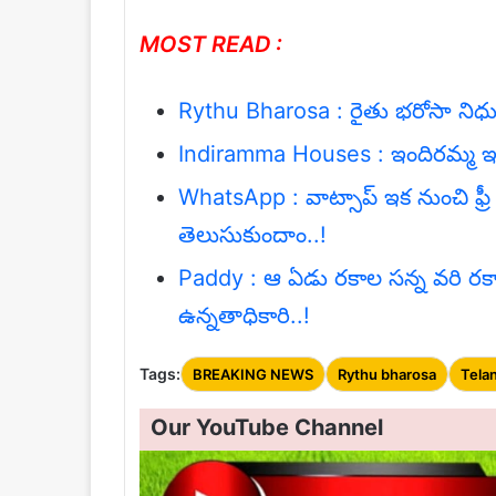
MOST READ :
Rythu Bharosa : రైతు భరోసా నిధుల
Indiramma Houses : ఇందిరమ్మ ఇండ్ల 
WhatsApp : వాట్సాప్ ఇక నుంచి ఫ్రీ 
తెలుసుకుందాం..!
Paddy : ఆ ఏడు రకాల సన్న వరి రకాలను
ఉన్నతాధికారి..!
Tags:
BREAKING NEWS
Rythu bharosa
Tela
Our YouTube Channel