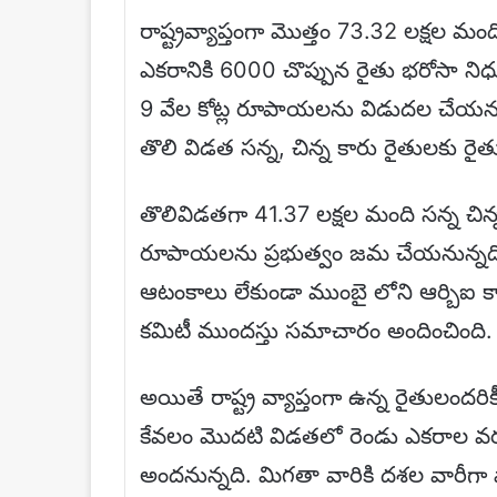
రాష్ట్రవ్యాప్తంగా మొత్తం 73.32 లక్షల 
ఎకరానికి 6000 చొప్పున రైతు భరోసా న
9 వేల కోట్ల రూపాయలను విడుదల చేయన
తొలి విడత సన్న, చిన్న కారు రైతులకు ర
తొలివిడతగా 41.37 లక్షల మంది సన్న చిన్
రూపాయలను ప్రభుత్వం జమ చేయనున్నది. ర
ఆటంకాలు లేకుండా ముంబై లోని ఆర్బిఐ కార
కమిటీ ముందస్తు సమాచారం అందించింది.
అయితే రాష్ట్ర వ్యాప్తంగా ఉన్న రైతులందరి
కేవలం మొదటి విడతలో రెండు ఎకరాల వర
అందనున్నది. మిగతా వారికి దశల వారీగా