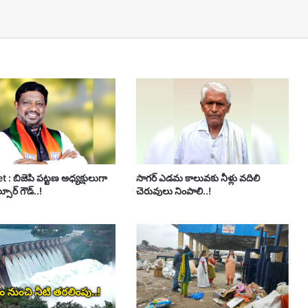
: బిజెపి పట్టణ అధ్యక్షులుగా
సాగర్ ఎడమ కాలువకు నీళ్లు వదిలి
ూర్ గౌడ్..!
చెరువులు నింపాలి..!