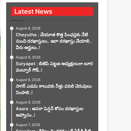
Latest News
August 8, 2026
Cheyutha : చేయూత కొత్త పింఛన్లకు నేటి
నుంచి దరఖాస్తులు.. ఇలా దరఖాస్తు చేయాలి..
వీరు అర్హులు..!
August 8, 2026
Suryapet : బిజెపి పట్టణ అధ్యక్షులుగా బూర
మల్సూర్ గౌడ్..!
August 8, 2026
సాగర్ ఎడమ కాలువకు నీళ్లు వదిలి చెరువులు
నింపాలి..!
August 8, 2026
Asara : ఆసరా పెన్షన్ కోసం దరఖాస్తుల
ఆహ్వానం..!
August 7, 2026