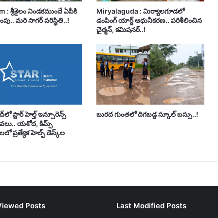
 : శ్రీశైలం నిండకముందే ఏపీకి
Miryalaguda : మిర్యాలగూడలో
పు.. మరి సాగర్ పరిస్థితి..!
డంపింగ్ యార్డ్ ఆధునీకరణ.. పరిశీలించిన
చైర్మన్, కమిషనర్..!
లో స్టార్ హెల్త్ ఇన్సూరెన్స్
బురద గుంతలో దిగబడ్డ స్కూల్ బస్సు..!
సేవలు.. యశోద, కిమ్స్
ో ప్రత్యేక హెల్ప్ డెస్క్‌ల
Viewed Posts
Last Modified Posts