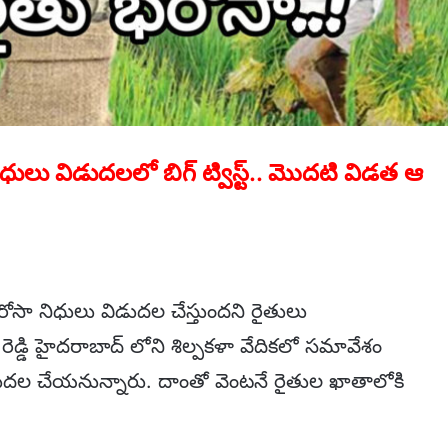
ులు విడుదలలో బిగ్ ట్విస్ట్.. మొదటి విడత ఆ
సా నిధులు విడుదల చేస్తుందని రైతులు
రెడ్డి హైదరాబాద్ లోని శిల్పకళా వేదికలో సమావేశం
ుదల చేయనున్నారు. దాంతో వెంటనే రైతుల ఖాతాలోకి