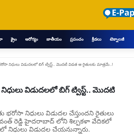
మా
క్రైం
ఆరోగ్యం
జాతీయం
ప్రపంచం
క్రీడలు
టెక్నాలజీ
ోసా నిధులు విడుదలలో బిగ్ ట్విస్ట్.. మొదటి విడత ఆ రైతులకు మాత్రమే..!
ధులు విడుదలలో బిగ్ ట్విస్ట్.. మొదటి
ు భరోసా నిధులు విడుదల చేస్తుందని రైతులు
ంత్ రెడ్డి హైదరాబాద్ లోని శిల్పకళా వేదికలో
లలో నిధులు విడుదల చేయనున్నారు.