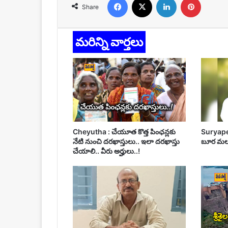
Share
మరిన్ని వార్తలు
Cheyutha : చేయూత కొత్త పింఛన్లకు
Suryapet 
నేటి నుంచి దరఖాస్తులు.. ఇలా దరఖాస్తు
బూర మల్స
చేయాలి.. వీరు అర్హులు..!