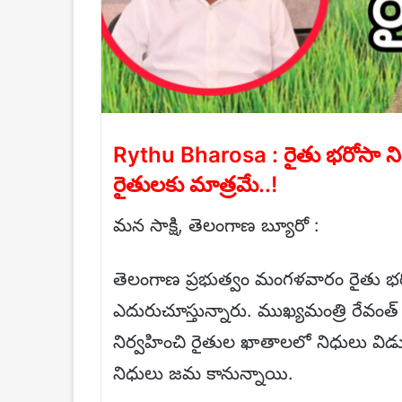
Rythu Bharosa : రైతు భరోసా నిధ
రైతులకు మాత్రమే..!
మన సాక్షి, తెలంగాణ బ్యూరో :
తెలంగాణ ప్రభుత్వం మంగళవారం రైతు భరో
ఎదురుచూస్తున్నారు. ముఖ్యమంత్రి రేవంత్ 
నిర్వహించి రైతుల ఖాతాలలో నిధులు విడ
నిధులు జమ కానున్నాయి.