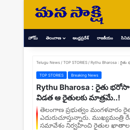
హోమ్
తెలంగాణ
ఆంధ్రప్రదేశ్
రాజకీయం
సిని
Telugu News
/
TOP STORIES
/
Rythu Bharosa : రైతు భర
TOP STORIES
Breaking News
Rythu Bharosa : రైతు భరోసా ని
విడత ఆ రైతులకు మాత్రమే..!
తెలంగాణ ప్రభుత్వం మంగళవారం రైత
ఎదురుచూస్తున్నారు. ముఖ్యమంత్రి రేవ
సమావేశం నిర్వహించి రైతుల ఖాతా