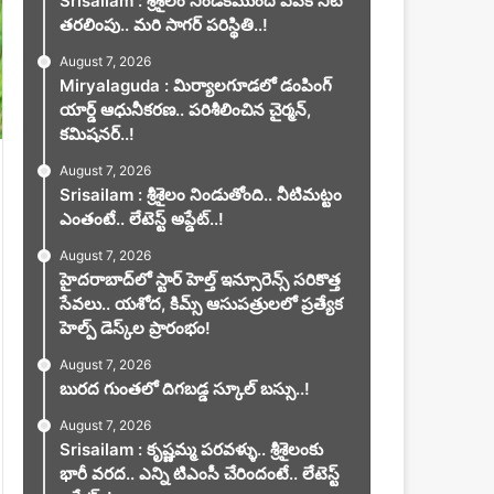
Srisailam : శ్రీశైలం నిండకముందే ఏపీకి నీటి
తరలింపు.. మరి సాగర్ పరిస్థితి..!
August 7, 2026
Miryalaguda : మిర్యాలగూడలో డంపింగ్
యార్డ్ ఆధునీకరణ.. పరిశీలించిన చైర్మన్,
కమిషనర్..!
August 7, 2026
Srisailam : శ్రీశైలం నిండుతోంది.. నీటిమట్టం
ఎంతంటే.. లేటెస్ట్ అప్డేట్..!
August 7, 2026
హైదరాబాద్‌లో స్టార్ హెల్త్ ఇన్సూరెన్స్ సరికొత్త
సేవలు.. యశోద, కిమ్స్ ఆసుపత్రులలో ప్రత్యేక
హెల్ప్ డెస్క్‌ల ప్రారంభం!
August 7, 2026
బురద గుంతలో దిగబడ్డ స్కూల్ బస్సు..!
August 7, 2026
Srisailam : కృష్ణమ్మ పరవళ్ళు.. శ్రీశైలంకు
భారీ వరద.. ఎన్ని టిఎంసీ చేరిందంటే.. లేటెస్ట్