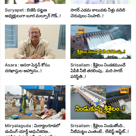
Suryapet : బిజెపి పట్టణ
సాగర్ ఎడమ కాలువకు నీళ్లు వదిలి
అధ్యక్షులుగా బూర మల్సూర్ గౌడ్..!
చెరువులు నింపాలి..!
Asara : ఆసరా పెన్షన్ కోసం
Srisailam : శ్రీశైలం నిండకముందే
దరఖాస్తుల ఆహ్వానం..!
ఏపీకి నీటి తరలింపు.. మరి సాగర్
పరిస్థితి..!
Miryalaguda : మిర్యాలగూడలో
Srisailam : శ్రీశైలం నిండుతోంది..
డంపింగ్ యార్డ్ ఆధునీకరణ..
నీటిమట్టం ఎంతంటే.. లేటెస్ట్ అప్డేట్..!