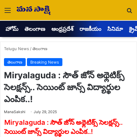
Menu
Se
హోమ్
తెలంగాణ
ఆంధ్రప్రదేశ్
రాజకీయం
సినిమా
క్రై
Telugu News
/
తెలంగాణ
తెలంగాణ
Breaking News
Miryalaguda : సౌత్ జోన్ అథ్లెటిక్స్
సెలక్షన్స్.. సెయింట్ జాన్స్ విద్యార్థుల
ఎంపిక..!
Send
ManaSakshi
July 29, 2025
an
email
Miryalaguda : సౌత్ జోన్ అథ్లెటిక్స్ సెలక్షన్స్..
సెయింట్ జాన్స్ విద్యార్థుల ఎంపిక..!