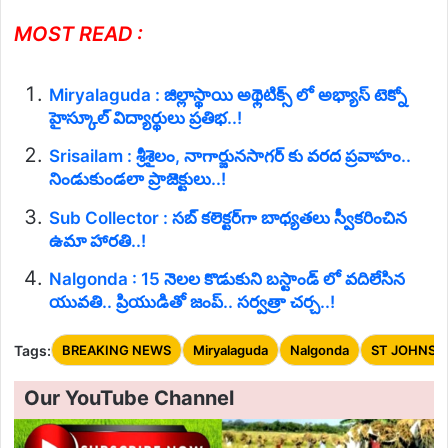
MOST READ :
Miryalaguda : జిల్లాస్థాయి అథ్లెటిక్స్ లో అభ్యాస్ టెక్నో
హైస్కూల్ విద్యార్థులు ప్రతిభ..!
Srisailam : శ్రీశైలం, నాగార్జునసాగర్ కు వరద ప్రవాహం..
నిండుకుండలా ప్రాజెక్టులు..!
Sub Collector : సబ్‌ కలెక్టర్‌గా బాధ్యతలు స్వీకరించిన
ఉమా హారతి..!
Nalgonda : 15 నెలల కొడుకుని బస్టాండ్ లో వదిలేసిన
యువతి.. ప్రియుడితో జంప్.. సర్వత్రా చర్చ..!
Tags:
BREAKING NEWS
Miryalaguda
Nalgonda
ST JOHNS 
Our YouTube Channel