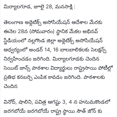
మిర్యాలగూడ, జూలై 28, మనసాక్షి :
తెలంగాణ అథ్లెటిక్స్ అసోసియేషన్ ఆదేశాల మేరకు
ఈనెల 28న (సోమవారం) స్థానిక మేకల అభినవ్
స్టేడియంలో నల్లగొండ జిల్లా అథ్లెటిక్స్ అసోసియేషన్
ఆధ్వర్యంలో అండర్ 14, 16 బాలబాలికలకు సెలక్షన్స్
నిర్వహించడం జరిగింది. మిర్యాలగూడకు చెందిన
సెయిట్ జాన్స్ పాఠశాల విద్యార్థులు రాష్ట్రసాయి పోటీల్లో
ప్రతిభ కనబర్చి ఎంపిక కావడం జరిగింది. పాఠశాలకు
చెందిన
వినోద్, షాలిని, పవిత్ర ఆగష్టు 3, 4 న హనుమకొండలో
జరగబోయే జరగబోయే రాష్ట్ర స్థాయి సౌత్ జోన్ కు