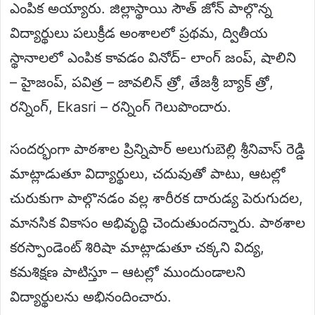
ఎంపిక అయ్యారు. జిల్లాస్థాయి సౌత్ జోన్ పాల్గొన్న
విద్యార్థులు పలుక్రీడ అంశాలలో ప్రథమ, ద్వితీయ
స్థానాలలో ఎంపిక కావడం వినోద్- లాంగ్ జంప్, షాలిని
– హైజంప్, పవిత్ర – జావలిన్ త్రో, తేజశ్రీ బ్యాక్ త్రో,
రన్నింగ్, Ekasri – రన్నింగ్ గెలుపొందారు.
సందర్భంగా పాఠశాల ప్రిన్నిపార్ అలుగుబెల్లి శ్రీనివాస్ రెడ్డి
మాట్లాడుతూ విద్యార్థులు, చదువుతో పాటు, ఆటల్లో
చురుకుగా పాల్గొనడం వల్ల శారీరక దారుడ్య పెరుగుదల,
మానసిక వికాసం అభివృద్ధి చెందుతుందన్నారు. పాఠశాల
కరస్పాండెంట్ శిరిషా మాట్లాడుతూ చక్కని విద్య,
కమశిక్షణ పాటిస్తూ – ఆటల్లో ముందుండాలని
విద్యార్థులను అభినందించారు.