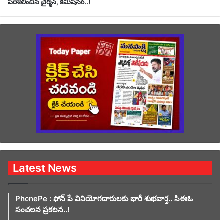
పరిశీలించిన చైర్మన్, కమిషనర్..!
Latest News
PhonePe : ఫోన్ పే వినియోగదారులకు భారీ శుభవార్త.. సిఈఓ
సంచలన ప్రకటన..!