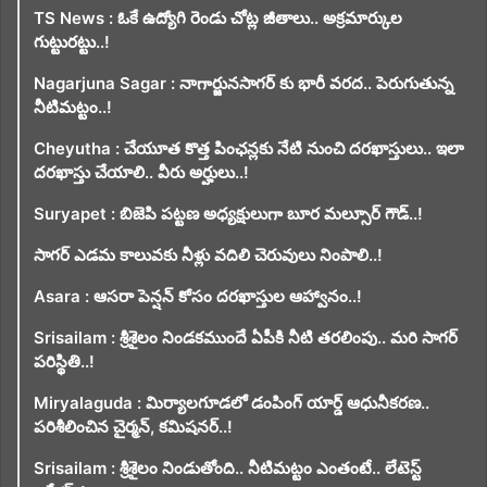
TS News : ఓకే ఉద్యోగి రెండు చోట్ల జీతాలు.. అక్రమార్కుల
గుట్టురట్టు..!
Nagarjuna Sagar : నాగార్జునసాగర్ కు భారీ వరద.. పెరుగుతున్న
నీటిమట్టం..!
Cheyutha : చేయూత కొత్త పింఛన్లకు నేటి నుంచి దరఖాస్తులు.. ఇలా
దరఖాస్తు చేయాలి.. వీరు అర్హులు..!
Suryapet : బిజెపి పట్టణ అధ్యక్షులుగా బూర మల్సూర్ గౌడ్..!
సాగర్ ఎడమ కాలువకు నీళ్లు వదిలి చెరువులు నింపాలి..!
Asara : ఆసరా పెన్షన్ కోసం దరఖాస్తుల ఆహ్వానం..!
Srisailam : శ్రీశైలం నిండకముందే ఏపీకి నీటి తరలింపు.. మరి సాగర్
పరిస్థితి..!
Miryalaguda : మిర్యాలగూడలో డంపింగ్ యార్డ్ ఆధునీకరణ..
పరిశీలించిన చైర్మన్, కమిషనర్..!
Srisailam : శ్రీశైలం నిండుతోంది.. నీటిమట్టం ఎంతంటే.. లేటెస్ట్