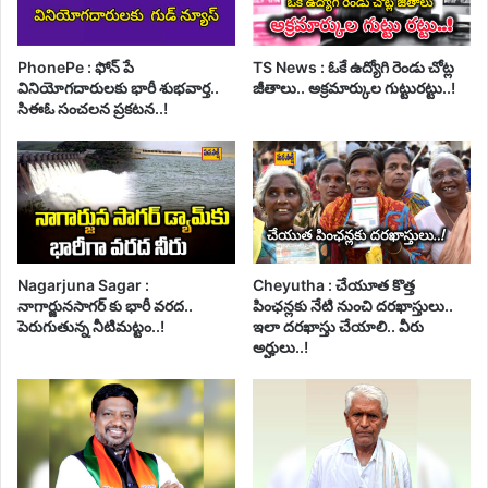
PhonePe : ఫోన్ పే
TS News : ఓకే ఉద్యోగి రెండు చోట్ల
వినియోగదారులకు భారీ శుభవార్త..
జీతాలు.. అక్రమార్కుల గుట్టురట్టు..!
సిఈఓ సంచలన ప్రకటన..!
Nagarjuna Sagar :
Cheyutha : చేయూత కొత్త
నాగార్జునసాగర్ కు భారీ వరద..
పింఛన్లకు నేటి నుంచి దరఖాస్తులు..
పెరుగుతున్న నీటిమట్టం..!
ఇలా దరఖాస్తు చేయాలి.. వీరు
అర్హులు..!