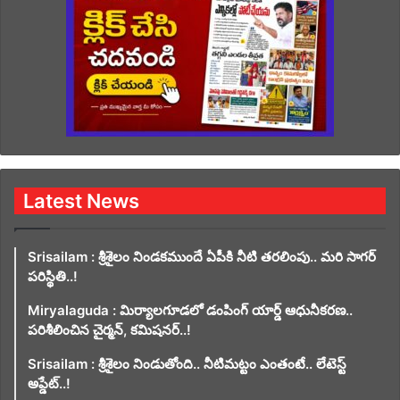
Latest News
Srisailam : శ్రీశైలం నిండకముందే ఏపీకి నీటి తరలింపు.. మరి సాగర్
పరిస్థితి..!
Miryalaguda : మిర్యాలగూడలో డంపింగ్ యార్డ్ ఆధునీకరణ..
పరిశీలించిన చైర్మన్, కమిషనర్..!
Srisailam : శ్రీశైలం నిండుతోంది.. నీటిమట్టం ఎంతంటే.. లేటెస్ట్
అప్డేట్..!