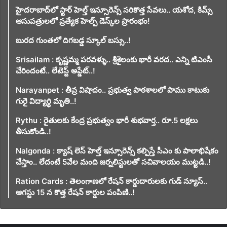
హైదరాబాద్‌లో స్టార్ హెల్త్ ఇన్సూరెన్స్ సరికొత్త సేవలు.. యశోద, కిమ్స్
ఆసుపత్రులలో ప్రత్యేక హెల్ప్ డెస్క్‌ల ప్రారంభం!
బురద గుంతలో దిగబడ్డ స్కూల్ బస్సు..!
Srisailam : కృష్ణమ్మ పరవళ్ళు.. శ్రీశైలంకు భారీ వరద.. ఎన్ని టిఎంసీ
చేరిందంటే.. లేటెస్ట్ అప్డేట్..!
Narayanpet : తీవ్ర విషాదం.. ప్రభుత్వ పాఠశాలలో పాము కాటుకు
గురై విద్యార్థి మృతి..!
Rythu : రైతులకు కేంద్ర ప్రభుత్వం భారీ శుభవార్త.. రూ.5 లక్షలు
తీసుకోండి..!
Nalgonda : క్యాష్ లెస్ హెల్త్ ఇన్సూరెన్స్ కల్పిస్తే సీఎం కు పాలాభిషేకం
చేస్తాం.. లేదంటే 5వేల మంది జర్నలిస్టులతో సచివాలయం ముట్టడి..!
Ration Cards : తెలంగాణలో రేషన్ కార్డుదారులకు గుడ్ న్యూస్..
ఆగస్టు 15 న కొత్త రేషన్ కార్డుల పంపిణి..!