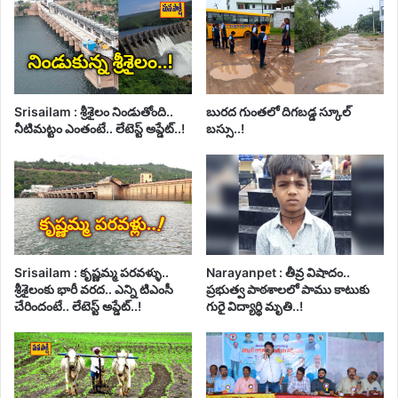
Srisailam : శ్రీశైలం నిండుతోంది..
బురద గుంతలో దిగబడ్డ స్కూల్
నీటిమట్టం ఎంతంటే.. లేటెస్ట్ అప్డేట్..!
బస్సు..!
Srisailam : కృష్ణమ్మ పరవళ్ళు..
Narayanpet : తీవ్ర విషాదం..
శ్రీశైలంకు భారీ వరద.. ఎన్ని టిఎంసీ
ప్రభుత్వ పాఠశాలలో పాము కాటుకు
చేరిందంటే.. లేటెస్ట్ అప్డేట్..!
గురై విద్యార్థి మృతి..!