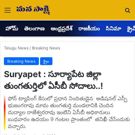
Menu
Se
హోమ్
తెలంగాణ
ఆంధ్రప్రదేశ్
రాజకీయం
సినిమా
క్రై
Telugu News
/
Breaking News
Breaking News
క్రైం
Suryapet : సూర్యాపేట జిల్లా
తుంగతుర్తిలో ఏసీబీ సోదాలు..!
ఫోన్ ట్యాపింగ్ కేసులో ప్రధాన నిందితుడైన అడిషనల్ ఎస్పీ
భుజంగరావు మామ తుంగతుర్తి మండలానికి చెందిన
దుద్యాల రాజేశ్వరరావు ఇంటిని ఏసీబీ అధికారులు
బుధవారం ఉదయం 9 గంటల ప్రాంతంలో తనిఖీ చేసేందుకు
వచ్చారు.