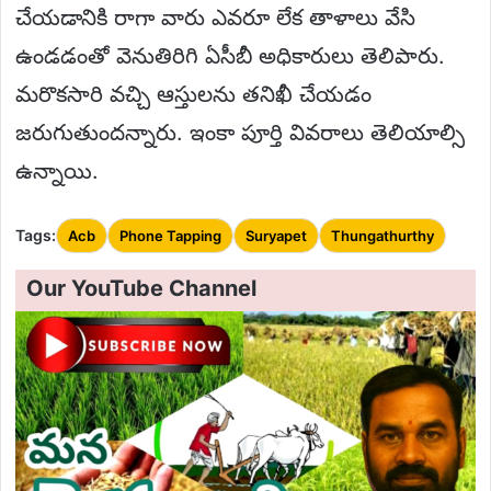
చేయడానికి రాగా వారు ఎవరూ లేక తాళాలు వేసి
ఉండడంతో వెనుతిరిగి ఏసీబీ అధికారులు తెలిపారు.
మరొకసారి వచ్చి ఆస్తులను తనిఖీ చేయడం
జరుగుతుందన్నారు. ఇంకా పూర్తి వివరాలు తెలియాల్సి
ఉన్నాయి.
Tags:
Acb
Phone Tapping
Suryapet
Thungathurthy
Our YouTube Channel