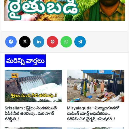
Facebook
X
LinkedIn
Pinterest
WhatsApp
Telegram
మరిన్ని వార్తలు
Srisailam : శ్రీశైలం నిండకముందే
Miryalaguda : మిర్యాలగూడలో
ఏపీకి నీటి తరలింపు.. మరి సాగర్
డంపింగ్ యార్డ్ ఆధునీకరణ..
పరిస్థితి..!
పరిశీలించిన చైర్మన్, కమిషనర్..!