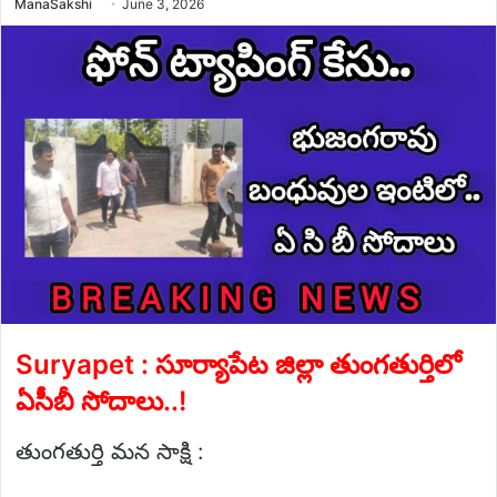
Send
ManaSakshi
June 3, 2026
an
email
Suryapet : సూర్యాపేట జిల్లా తుంగతుర్తిలో
ఏసీబీ సోదాలు..!
తుంగతుర్తి మన సాక్షి :