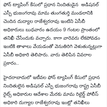
ఫోన్ ట్యాపింగ్ కేసులో ప్రధాన నిందితుడైన అడిషనల్
ఎస్పీ భుజంగరావు మామ తుంగతుర్తి మండలానికి
చెందిన దుద్యాల రాజేశ్వరరావు ఇంటిని ఏసీబీ
అధికారులు బుధవారం ఉదయం 9 గంటల ప్రాంతంలో
తనిఖీ చేసేందుకు వచ్చారు. కాగా వారెవరు లేకపోవడం
ఇంటికి తాళాలు వేయడంతో వెనుతిరిగి వెళుతున్నట్లుగా
ఏసీబీ అధికారి తెలిపారు. వారు తెలిపిన వివరాల
ప్రకారం..
హైదరాబాదులో ఇటీవల ఫోన్ ట్యాపింగ్ కేసులో ప్రధాన
నిందితులైన అడిషనల్ ఎస్పీ భుజంగరావు రాష్ట్ర ఏసీబీ
రైట్స్ అధికారుల ఆదేశాల మేరకు మామ రిటైర్డ్ పోలీస్
అధికారి దుగ్యాల రాజేశ్వరరావు ఇంట్లో తనిఖీలు