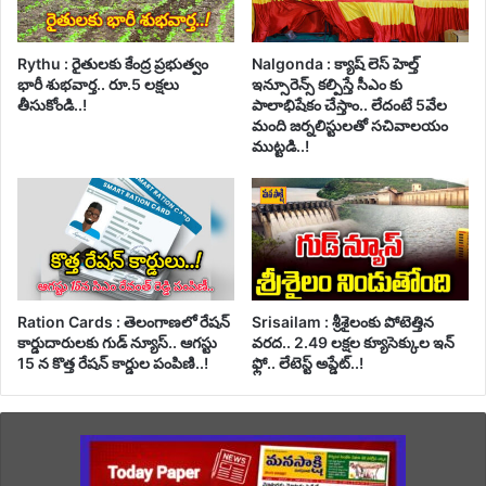
Rythu : రైతులకు కేంద్ర ప్రభుత్వం
Nalgonda : క్యాష్ లెస్ హెల్త్
భారీ శుభవార్త.. రూ.5 లక్షలు
ఇన్సూరెన్స్ కల్పిస్తే సీఎం కు
తీసుకోండి..!
పాలాభిషేకం చేస్తాం.. లేదంటే 5వేల
మంది జర్నలిస్టులతో సచివాలయం
ముట్టడి..!
Ration Cards : తెలంగాణలో రేషన్
Srisailam : శ్రీశైలంకు పోటెత్తిన
కార్డుదారులకు గుడ్ న్యూస్.. ఆగస్టు
వరద.. 2.49 లక్షల క్యూసెక్కుల ఇన్
15 న కొత్త రేషన్ కార్డుల పంపిణి..!
ఫ్లో.. లేటెస్ట్ అప్డేట్..!