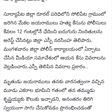
సూర్యాపేట జిల్లా రూరల్ పరిధిలోని సోలిపేట గ్రామంలో
జరిగిన మేకల జయరాములు హత్య కేసును పోలీసులు
కేవలం 12 గంటల్లోనే ఛేదించి ఐదుగురు నిందితులను
అరెస్ట్ చేసినట్లు జిల్లా ఎస్పీ నరసింహ తెలిపారు.
మంగళవారం జిల్లా పోలీస్ కార్యాలయంలో ఏర్పాటు
చేసిన మీడియా సమావేశంలో ఆయన కేసు వివరాలను
వెల్లడించారు.ఎస్పీ తెలిపిన వివరాల ప్రకారం..
మృతుడు జయరాములు తనకు వారసత్వంగా వచ్చిన
మూడు ఎకరాల భూమిని గతంలో తన తమ్ముడు
కృష్ణయ్యకు కౌలుకు ఇచ్చాడని, అనంతరం తిరిగి
స్వయంగా సాగు చేసుకోవడం ప్రారంభించడంతో