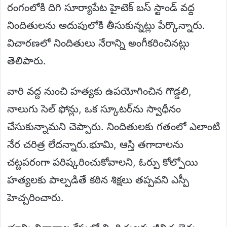
రంగంలోకి దిగి సూర్యాపేట హైటెక్ బస్ స్టాండ్ వద్ద
నిందితులను అదుపులోకి తీసుకున్నట్లు పేర్కొన్నారు.
విచారణలో నిందితులు నేరాన్ని అంగీకరించినట్లు
తెలిపారు.
వారి వద్ద నుంచి హత్యకు ఉపయోగించిన గొడ్డలి,
నాలుగు సెల్ ఫోన్లు, ఒక స్కూటర్‌ను స్వాధీనం
చేసుకున్నామని చెప్పారు. నిందితులకు గతంలో ఎలాంటి
నేర చరిత్ర లేదన్నారు.భూమి, ఆస్తి తగాదాలను
చట్టపరంగా పరిష్కరించుకోవాలని, ఓర్పు కోల్పోయి
హత్యలకు పాల్పడితే కఠిన శిక్షలు తప్పవని ఎస్పీ
హెచ్చరించారు.