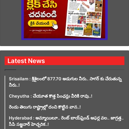
Latest News
Srisailam : శ్రీశైలంలో 877.70 అడుగుల నీరు.. సాగర్ కు చేరుతున్న
నీరు..!
Cheyutha : చేయూత కొత్త పింఛన్లు వీరికి రావు..!
రెండు తెలుగు రాష్ట్రాల్లో దంచి కొట్టిన వాన..!
Hyderabad : అమ్మాయిలూ.. రెంట్ బాయ్‌ఫ్రెండ్ ఆఫర్ల వల.. జాగ్రత్త..
సీపి సజ్జనార్ హెచ్చరిక..!