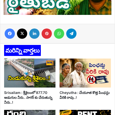
Facebook
X
LinkedIn
Pinterest
WhatsApp
Telegram
మరిన్ని వార్తలు
Srisailam : శ్రీశైలంలో 877.70
Cheyutha : చేయూత కొత్త పింఛన్లు
అడుగుల నీరు.. సాగర్ కు చేరుతున్న
వీరికి రావు..!
నీరు..!