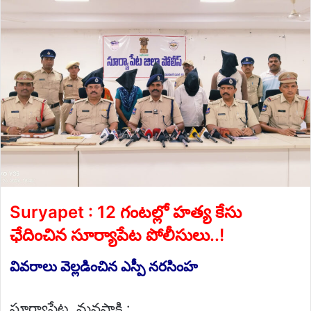
email
Suryapet : 12 గంటల్లో హత్య కేసు
ఛేదించిన సూర్యాపేట పోలీసులు..!
వివరాలు వెల్లడించిన ఎస్పీ నరసింహ
సూర్యాపేట, మనసాక్షి :