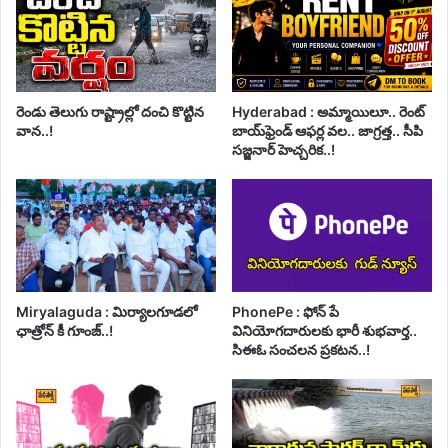
రెండు తెలుగు రాష్ట్రాల్లో దంచి కొట్టిన
Hyderabad : అమ్మాయిలూ.. రెంట్
వాన..!
బాయ్‌ఫ్రెండ్ ఆఫర్ల వల.. జాగ్రత్త.. సీపి
సజ్జనార్ హెచ్చరిక..!
Miryalaguda : మిర్యాలగూడలో
PhonePe : ఫోన్ పే
ఛాత్రోన్ కీ గూంజ్..!
వినియోగదారులకు భారీ శుభవార్త..
సిఈఓ సంచలన ప్రకటన..!