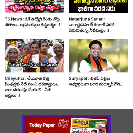
TS News : ఓకే ఉద్యోగి రెండు చోట్ల
Nagarjuna Sagar :
జీతాలు.. అక్రమార్కుల గుట్టురట్టు..!
నాగార్జునసాగర్ కు భారీ వరద..
పెరుగుతున్న నీటిమట్టం..!
Cheyutha : చేయూత కొత్త
Suryapet : బిజెపి పట్టణ
పింఛన్లకు నేటి నుంచి దరఖాస్తులు..
అధ్యక్షులుగా బూర మల్సూర్ గౌడ్..!
ఇలా దరఖాస్తు చేయాలి.. వీరు
అర్హులు..!