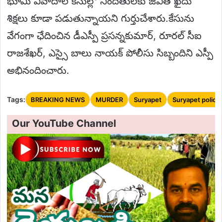
భూమి వివాదాల కేసుల్లో నిందితులకు జీవిత ఖైదు
శిక్షలు కూడా పడుతున్నాయని గుర్తుచేశారు.కేసును
వేగంగా ఛేదించిన డీఎస్పీ ప్రసన్నకుమార్, రూరల్ సీఐ
రాజశేఖర్, ఎస్సై బాలు నాయక్ పోలీసు సిబ్బందిని ఎస్పీ
అభినందించారు.
Tags:
BREAKING NEWS
MURDER
Suryapet
Suryapet police
Our YouTube Channel