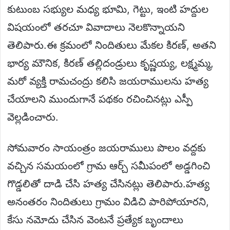
కుటుంబ సభ్యుల మధ్య భూమి, గెట్టు, ఇంటి హద్దుల
విషయంలో తరచూ వివాదాలు నెలకొన్నాయని
తెలిపారు.ఈ క్రమంలో నిందితులు మేకల కిరణ్, అతని
భార్య మౌనిక, కిరణ్ తల్లిదండ్రులు కృష్ణయ్య, లక్ష్మమ్మ,
మరో వ్యక్తి రామచంద్రు కలిసి జయరాములను హత్య
చేయాలని ముందుగానే పథకం రచించినట్లు ఎస్పీ
వెల్లడించారు.
సోమవారం సాయంత్రం జయరాములు పొలం వద్దకు
వచ్చిన సమయంలో గ్రామ ఆర్చ్ సమీపంలో అడ్డగించి
గొడ్డలితో దాడి చేసి హత్య చేసినట్లు తెలిపారు.హత్య
అనంతరం నిందితులు గ్రామం విడిచి పారిపోయారని,
కేసు నమోదు చేసిన వెంటనే ప్రత్యేక బృందాలు