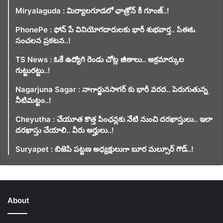
Miryalaguda : మిర్యాలగూడలో ఛాత్రోన్ కీ గూంజ్..!
PhonePe : ఫోన్ పే వినియోగదారులకు భారీ శుభవార్త.. సిఈఓ
సంచలన ప్రకటన..!
TS News : ఓకే ఉద్యోగి రెండు చోట్ల జీతాలు.. అక్రమార్కుల
గుట్టురట్టు..!
Nagarjuna Sagar : నాగార్జునసాగర్ కు భారీ వరద.. పెరుగుతున్న
నీటిమట్టం..!
Cheyutha : చేయూత కొత్త పింఛన్లకు నేటి నుంచి దరఖాస్తులు.. ఇలా
దరఖాస్తు చేయాలి.. వీరు అర్హులు..!
Suryapet : బిజెపి పట్టణ అధ్యక్షులుగా బూర మల్సూర్ గౌడ్..!
About