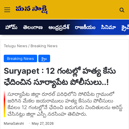
Menu
Se
హోమ్
తెలంగాణ
ఆంధ్రప్రదేశ్
రాజకీయం
సినిమా
క్రై
Telugu News
/
Breaking News
Breaking News
క్రైం
Suryapet : 12 గంటల్లో హత్య కేసు
ఛేదించిన సూర్యాపేట పోలీసులు..!
సూర్యాపేట జిల్లా రూరల్ పరిధిలోని సోలిపేట గ్రామంలో
జరిగిన మేకల జయరాములు హత్య కేసును పోలీసులు
కేవలం 12 గంటల్లోనే ఛేదించి ఐదుగురు నిందితులను అరెస్ట్
చేసినట్లు జిల్లా ఎస్పీ నరసింహ తెలిపారు.
Send
ManaSakshi
May 27, 2026
an