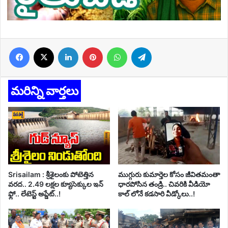
Facebook
X
LinkedIn
Pinterest
WhatsApp
Telegram
మరిన్ని వార్తలు
Srisailam : శ్రీశైలంకు పోటెత్తిన
ముగ్గురు కుమార్తెల కోసం జీవితమంతా
వరద.. 2.49 లక్షల క్యూసెక్కుల ఇన్
ధారపోసిన తండ్రి.. చివరికి వీడియో
ఫ్లో.. లేటెస్ట్ అప్డేట్..!
కాల్ లోనే కడసారి వీడ్కోలు..!