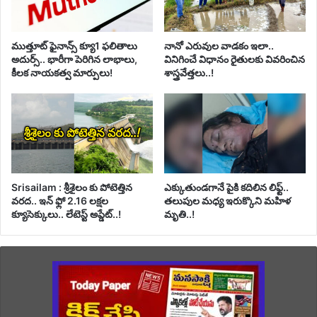
ముత్తూట్ ఫైనాన్స్ క్యూ1 ఫలితాలు
నానో ఎరువుల వాడకం ఇలా..
అదుర్స్.. భారీగా పెరిగిన లాభాలు,
వినిగించే విధానం రైతులకు వివరించిన
కీలక నాయకత్వ మార్పులు!
శాస్త్రవేత్తలు..!
Srisailam : శ్రీశైలం కు పోటెత్తిన
ఎక్కుతుండగానే పైకి కదిలిన లిఫ్ట్‌..
వరద.. ఇన్ ఫ్లో 2.16 లక్షల
తలుపుల మధ్య ఇరుక్కొని మహిళ
క్యూసెక్కులు.. లేటెస్ట్ అప్డేట్..!
మృతి..!