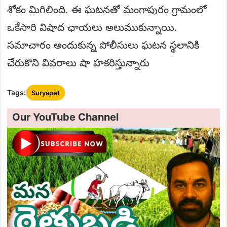
శోకం మిగిలింది. ఈ ఘటనతో మంగాపురం గ్రామంలో
ఒకేసారి విషాద ఛాయలు అలుముకున్నాయి.
సమాచారం అందుకున్న పోలీసులు ఘటన స్థలానికి
చేరుకొని వివరాలు షా హకరిస్తున్నారు
Tags:
Suryapet
Our YouTube Channel