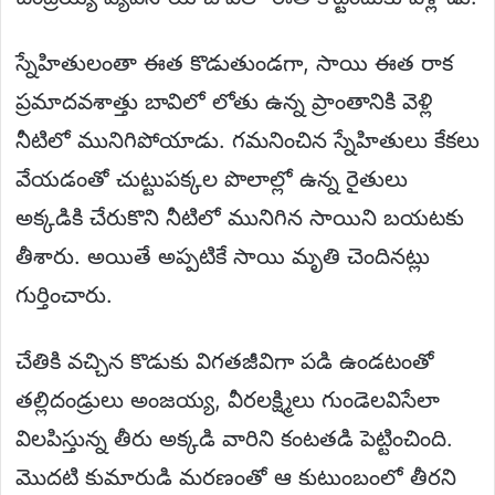
స్నేహితులంతా ఈత కొడుతుండగా, సాయి ఈత రాక
ప్రమాదవశాత్తు బావిలో లోతు ఉన్న ప్రాంతానికి వెళ్లి
నీటిలో మునిగిపోయాడు. గమనించిన స్నేహితులు కేకలు
వేయడంతో చుట్టుపక్కల పొలాల్లో ఉన్న రైతులు
అక్కడికి చేరుకొని నీటిలో మునిగిన సాయిని బయటకు
తీశారు. అయితే అప్పటికే సాయి మృతి చెందినట్లు
గుర్తించారు.
చేతికి వచ్చిన కొడుకు విగతజీవిగా పడి ఉండటంతో
తల్లిదండ్రులు అంజయ్య, వీరలక్ష్మిలు గుండెలవిసేలా
విలపిస్తున్న తీరు అక్కడి వారిని కంటతడి పెట్టించింది.
మొదటి కుమారుడి మరణంతో ఆ కుటుంబంలో తీరని