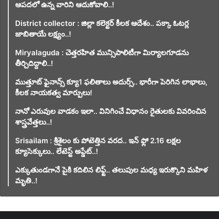
ఆపదలో ఉన్న వారిని ఆదుకోవాలి..!
District collector : జిల్లా కలెక్టర్ కీలక ఆదేశం.. పక్కా ఓటర్ల
జాబితాయే లక్ష్యం..!
Miryalaguda : చెత్తరహిత మున్సిపాలిటీగా మిర్యాలగూడను
తీర్చిదిద్దాలి..!
ముత్తూట్ ఫైనాన్స్ క్యూ1 ఫలితాలు అదుర్స్.. భారీగా పెరిగిన లాభాలు,
కీలక నాయకత్వ మార్పులు!
నానో ఎరువుల వాడకం ఇలా.. వినిగించే విధానం రైతులకు వివరించిన
శాస్త్రవేత్తలు..!
Srisailam : శ్రీశైలం కు పోటెత్తిన వరద.. ఇన్ ఫ్లో 2.16 లక్షల
క్యూసెక్కులు.. లేటెస్ట్ అప్డేట్..!
ఎక్కుతుండగానే పైకి కదిలిన లిఫ్ట్‌.. తలుపుల మధ్య ఇరుక్కొని మహిళ
మృతి..!