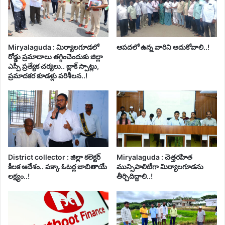
Miryalaguda : మిర్యాలగూడలో
ఆపదలో ఉన్న వారిని ఆదుకోవాలి..!
రోడ్డు ప్రమాదాలు తగ్గించెందుకు జిల్లా
ఎస్పీ ప్రత్యేక చర్యలు.. బ్లాక్ స్పాట్లు,
ప్రమాదకర కూడళ్లు పరిశీలన..!
District collector : జిల్లా కలెక్టర్
Miryalaguda : చెత్తరహిత
కీలక ఆదేశం.. పక్కా ఓటర్ల జాబితాయే
మున్సిపాలిటీగా మిర్యాలగూడను
లక్ష్యం..!
తీర్చిదిద్దాలి..!