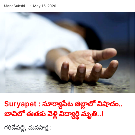
Send
ManaSakshi
May 15, 2026
an
email
Suryapet : సూర్యాపేట జిల్లాలో విషాదం..
బావిలో ఈతకు వెళ్లి విద్యార్థి మృతి..!
గరిడేపల్లి, మనసాక్షి :