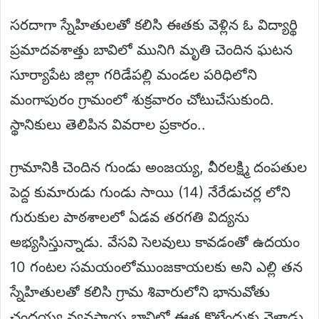
సరదాగా స్నేహితులతో కలిసి ఈతకు వెళ్లిన ఓ విద్యార్థి
ప్రమాదవశాత్తు బావిలో మునిగి మృతి చెందిన ఘటన
సూర్యాపేట జిల్లా గరిడేపల్లి మండల పరిధిలోని
మంగాపురం గ్రామంలో శుక్రవారం చోటుచేసుకుంది.
స్థానికులు తెలిపిన వివరాల ప్రకారం..
గ్రామానికి చెందిన గుండు అంజయ్య, వీరలక్ష్మి దంపతుల
పెద్ద కుమారుడు గుండు సాయి (14) నేరేడుచర్ల లోని
గురుకుల పాఠశాలలో ఏడవ తరగతి విద్యను
అభ్యసిస్తున్నాడు. వేసవి సెలవులు కావడంతో ఉదయం
10 గంటల సమయంలోముంజకాయలకు అని ఎల్లి తన
స్నేహితులతో కలిసి గ్రామ శివారులోని భానువోతు
చంద్రయ్య వ్యవసాయ బావిలో ఈత కొట్టేందుకు వెళ్లాడు.