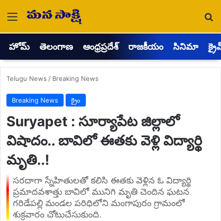
Menu
Se
హోమ్
తెలంగాణ
ఆంధ్రప్రదేశ్
రాజకీయం
సినిమా
క్రై
Telugu News
/
Breaking News
Breaking News
క్రైం
Suryapet : సూర్యాపేట జిల్లాలో
విషాదం.. బావిలో ఈతకు వెళ్లి విద్యార్థి
మృతి..!
సరదాగా స్నేహితులతో కలిసి ఈతకు వెళ్లిన ఓ విద్యార్థి
ప్రమాదవశాత్తు బావిలో మునిగి మృతి చెందిన ఘటన
గరిడేపల్లి మండల పరిధిలోని మంగాపురం గ్రామంలో
శుక్రవారం చోటుచేసుకుంది.