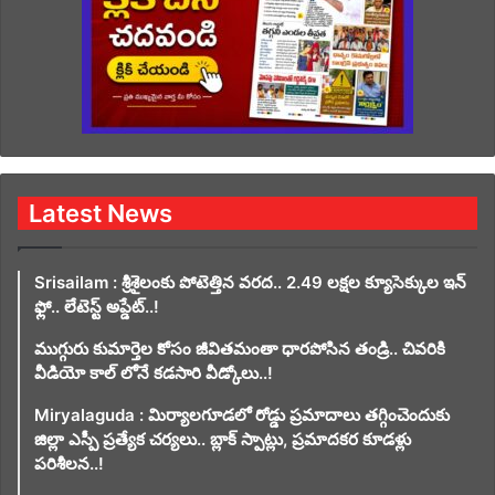
Latest News
Srisailam : శ్రీశైలంకు పోటెత్తిన వరద.. 2.49 లక్షల క్యూసెక్కుల ఇన్
ఫ్లో.. లేటెస్ట్ అప్డేట్..!
ముగ్గురు కుమార్తెల కోసం జీవితమంతా ధారపోసిన తండ్రి.. చివరికి
వీడియో కాల్ లోనే కడసారి వీడ్కోలు..!
Miryalaguda : మిర్యాలగూడలో రోడ్డు ప్రమాదాలు తగ్గించెందుకు
జిల్లా ఎస్పీ ప్రత్యేక చర్యలు.. బ్లాక్ స్పాట్లు, ప్రమాదకర కూడళ్లు
పరిశీలన..!