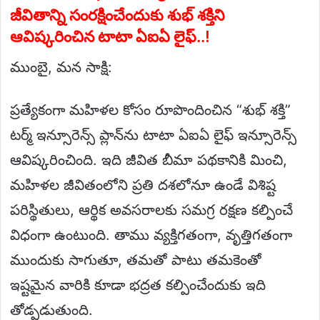
జీవితాన్ని సంరక్షించేందుకు శుభ్ శక్తిని
ఆవిష్కరించిన టాటా ఏఐఏ లైఫ్..!
ముంబై, మన సాక్షి:
ప్రత్యేకంగా మహిళల కోసం రూపొందించిన “శుభ్ శక్తి”
టర్మ్ ఇన్సూరెన్స్ ప్లాన్‌ను టాటా ఏఐఏ లైఫ్ ఇన్సూరెన్స్
ఆవిష్కరించింది. ఇది జీవిత బీమా పథకానికి మించి,
మహిళల జీవితంలోని ప్రతి దశలోనూ ఉండే విశిష్ట
పరిస్థితులు, ఆర్థిక అవసరాలకు సమగ్ర రక్షణ కల్పించే
విధంగా ఉంటుంది. తాము వ్యక్తిగతంగా, వృత్తిగతంగా
ముందుకు సాగుతూ, తమతో పాటు తమకెంతో
ఇష్టమైన వారికి కూడా భద్రత కల్పించేందుకు ఇది
తోడ్పడుతుంది.