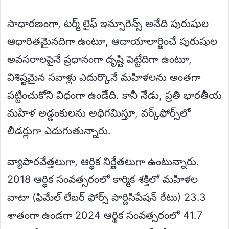
సాధారణంగా, టర్మ్ లైఫ్ ఇన్సూరెన్స్ అనేది పురుషుల
ఆధారితమైనదిగా ఉంటూ, ఆదాయాలార్జించే పురుషుల
అవసరాలపైనే ప్రధానంగా దృష్టి పెట్టేదిగా ఉంటూ,
విశిష్టమైన సవాళ్లు ఎదుర్కొనే మహిళలను అంతగా
పట్టించుకోని విధంగా ఉండేది. కానీ నేడు, ప్రతి భారతీయ
మహిళ అడ్డంకులను అధిగమిస్తూ, వర్క్‌ఫోర్స్‌లో
లీడర్లుగా ఎదుగుతున్నారు.
వ్యాపారవేత్తలుగా, ఆర్థిక నిర్ణేతలుగా ఉంటున్నారు.
2018 ఆర్థిక సంవత్సరంలో కార్మిక శక్తిలో మహిళల
వాటా (ఫిమేల్ లేబర్ ఫోర్స్ పార్టిసిపేషన్ రేటు) 23.3
శాతంగా ఉండగా 2024 ఆర్థిక సంవత్సరంలో 41.7