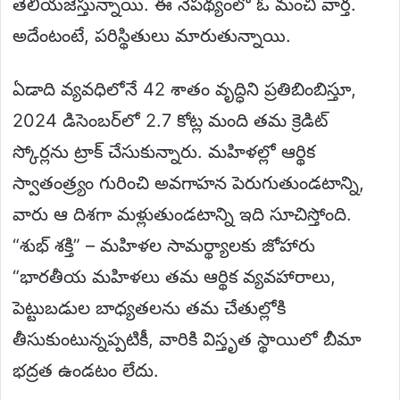
తెలియజేస్తున్నాయి. ఈ నేపథ్యంలో ఓ మంచి వార్త.
అదేంటంటే, పరిస్థితులు మారుతున్నాయి.
ఏడాది వ్యవధిలోనే 42 శాతం వృద్ధిని ప్రతిబింబిస్తూ,
2024 డిసెంబర్‌లో 2.7 కోట్ల మంది తమ క్రెడిట్
స్కోర్లను ట్రాక్ చేసుకున్నారు. మహిళల్లో ఆర్థిక
స్వాతంత్ర్యం గురించి అవగాహన పెరుగుతుండటాన్ని,
వారు ఆ దిశగా మళ్లుతుండటాన్ని ఇది సూచిస్తోంది.
“శుభ్ శక్తి” – మహిళల సామర్థ్యాలకు జోహారు
“భారతీయ మహిళలు తమ ఆర్థిక వ్యవహారాలు,
పెట్టుబడుల బాధ్యతలను తమ చేతుల్లోకి
తీసుకుంటున్నప్పటికీ, వారికి విస్తృత స్థాయిలో బీమా
భద్రత ఉండటం లేదు.