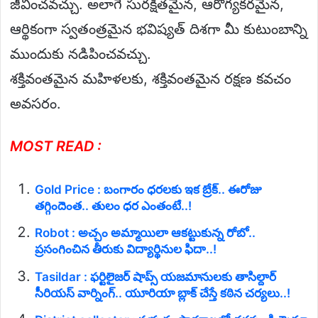
జీవించవచ్చు. అలాగే సురక్షితమైన, ఆరోగ్యకరమైన,
ఆర్థికంగా స్వతంత్రమైన భవిష్యత్ దిశగా మీ కుటుంబాన్ని
ముందుకు నడిపించవచ్చు.
శక్తివంతమైన మహిళలకు, శక్తివంతమైన రక్షణ కవచం
అవసరం.
MOST READ :
Gold Price : బంగారం ధరలకు ఇక బ్రేక్.. ఈరోజు
తగ్గిందెంత.. తులం ధర ఎంతంటే..!
Robot : అచ్చం అమ్మాయిలా ఆకట్టుకున్న రోబో..
ప్రసంగించిన తీరుకు విద్యార్థినుల ఫిదా..!
Tasildar : ఫర్టిలైజర్ షాప్స్ యజమానులకు తాసిల్దార్
సీరియస్ వార్నింగ్.. యూరియా బ్లాక్ చేస్తే కఠిన చర్యలు..!