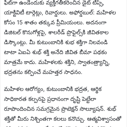
ఫిట్‌గా ఉండేందుకు వ్యక్తిగతీకరించిన డైట్ టిప్స్,
యాక్టివిటీ టార్గెట్లు, రివార్డులు. అఫోర్డబుల్: మహిళల
కోసం 15 శాతం తక్కువ ప్రీమియంలు. అదనంగా
డిజిటల్ కొనుగోళ్లపై, శాలరీడ్ ప్రొఫైల్స్‌కి జీవితకాల
డిస్కౌంట్లు. మీ కుటుంబానికి శుభ శక్తిగా నిలవండి
టాటా ఏఐఏ శుభ్ శక్తి అనేది జీవిత బీమా పథకం
మాత్రమే కాదు. మహిళలకు శక్తిని, స్వాతంత్ర్యాన్ని,
భద్రతను కల్పించే మహత్తర సాధనం.
మహిళల ఆరోగ్యం, కుటుంబానికి భద్రత, ఆర్థిక
సాధికారత కల్పనపై ప్రధానంగా దృష్టి పెట్టేలా
రూపొందించిన సమగ్రమైన ప్రొటెక్షన్ సొల్యూషన్. శుభ్
శక్తితో మీరు నిశ్చింతగా కలలు కనొచ్చు. ఆత్మవిశ్వాసంతో