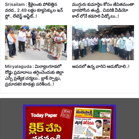
Srisailam : శ్రీశైలంకు పోటెత్తిన
ముగ్గురు కుమార్తెల కోసం జీవితమంతా
వరద.. 2.49 లక్షల క్యూసెక్కుల ఇన్
ధారపోసిన తండ్రి.. చివరికి వీడియో
ఫ్లో.. లేటెస్ట్ అప్డేట్..!
కాల్ లోనే కడసారి వీడ్కోలు..!
Miryalaguda : మిర్యాలగూడలో
ఆపదలో ఉన్న వారిని ఆదుకోవాలి..!
రోడ్డు ప్రమాదాలు తగ్గించెందుకు జిల్లా
ఎస్పీ ప్రత్యేక చర్యలు.. బ్లాక్ స్పాట్లు,
ప్రమాదకర కూడళ్లు పరిశీలన..!