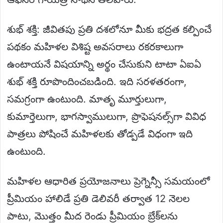
శుభ్ శక్తి: జీవితపు ప్రతి దశలోనూ మీకు భద్రత కల్పించే
పథకం మహిళల విశిష్ట అవసరాలు రకరకాలుగా
ఉంటాయనే విషయాన్ని అర్థం చేసుకుని టాటా ఏఐఏ
శుభ్ శక్తి రూపొందించబడింది. ఇది సరళతరంగా,
సమగ్రంగా ఉంటుంది. మాతృ మూర్తులుగా,
కుమార్తెలుగా, భాగస్వాములుగా, ప్రొఫెషనల్స్‌గా వివిధ
పాత్రలు పోషించే మహిళలకు తోడ్పడే విధంగా ఇది
ఉంటుంది.
మహిళల ఆధారిత ప్రయోజనాలు ప్రెగ్నెన్సీ సమయంలో
ప్రీమియం హాలిడే ప్రతి డెలివరీ తర్వాత 12 నెలల
పాటు, మొత్తం మీద రెండు ప్రీమియం బ్రేక్‌లను