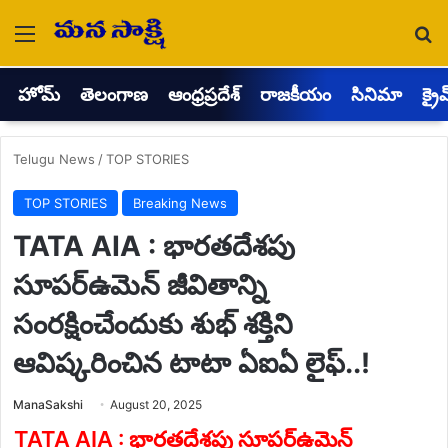
Menu
Se
హోమ్
తెలంగాణ
ఆంధ్రప్రదేశ్
రాజకీయం
సినిమా
క్రై
Telugu News
/
TOP STORIES
TOP STORIES
Breaking News
TATA AIA : భారతదేశపు
సూపర్‌ఉమెన్ జీవితాన్ని
సంరక్షించేందుకు శుభ్ శక్తిని
ఆవిష్కరించిన టాటా ఏఐఏ లైఫ్..!
Send
ManaSakshi
August 20, 2025
an
email
TATA AIA : భారతదేశపు సూపర్‌ఉమెన్