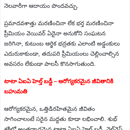
నెలవారీగా ఆదాయం పొందవచ్చు.
ప్రమాదవశాత్తు మరణించినా లేక భర్త మరణించినా
ప్రీమియం వెయివర్ ఏదైనా అనుకోని సంఘటన
జరిగినా, కుటుంబ ఆర్థిక భద్రతకు ఎలాంటి అడ్డంకులు
ఎదురుకాకుండా, తదుపరి ప్రీమియంలు చెల్లించాల్సిన
అవసరం లేకుండా పాలసీ కొనసాగుతుంది.
టాటా ఏఐఏ హెల్త్ బడ్డీ – ఆరోగ్యకరమైన జీవితానికి
బహుమతి
ఆరోగ్యకరమైన, ఒత్తిడిరహితమైన జీవితం
సాగించాలంటే సరైన మద్దతు కూడా లభించాలి. శుభ్
శక్తిలో అంతర్భాగమైన టాటా ఏఐఏ హెల్త్ బడ్డీ, వెల్‌నెస్