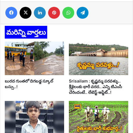
Facebook
X
LinkedIn
Pinterest
WhatsApp
Telegram
మరిన్ని వార్తలు
బురద గుంతలో దిగబడ్డ స్కూల్
Srisailam : కృష్ణమ్మ పరవళ్ళు..
బస్సు..!
శ్రీశైలంకు భారీ వరద.. ఎన్ని టిఎంసీ
చేరిందంటే.. లేటెస్ట్ అప్డేట్..!