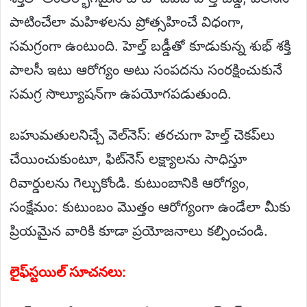
పాటించేలా మహిళలను ప్రోత్సహించే విధంగా,
సమగ్రంగా ఉంటుంది. హెల్త్‌ బడ్డీతో కూడుకున్న శుభ్ శక్తి
పాలసీ ఇటు ఆరోగ్యం అటు సంపదను సంరక్షించుకునే
సమగ్ర సొల్యూషన్‌గా ఉపయోగపడుతుంది.
బహుమతులనిచ్చే వెల్‌నెస్: తరచుగా హెల్త్ చెకప్‌లు
చేయించుకుంటూ, ఫిట్‌నెస్ లక్ష్యాలను సాధిస్తూ
రివార్డులను గెల్చుకోండి. కుటుంబానికి ఆరోగ్యం,
సంక్షేమం: కుటుంబం మొత్తం ఆరోగ్యంగా ఉండేలా మీకు
ప్రియమైన వారికి కూడా ప్రయోజనాలు కల్పించండి.
లైఫ్‌స్టయిల్ సూచనలు: