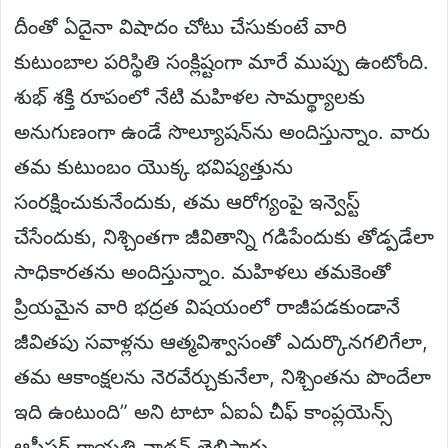
దీంతో ఏదైనా విషాదం చోటు చేసుకుంటే వారి
కుటుంబాల పరిస్థితి సంక్లిష్టంగా మారే ముప్పు ఉంటోంది.
శుభ్ శక్తి రూపంలో నేటి మహిళల సామర్థ్యాలకు
అనుగుణంగా ఉండే సొల్యూషన్‌ను అందిస్తున్నాం. వారు
తమ కుటుంబం యొక్క భవిష్యత్తును
సంరక్షించుకునేందుకు, తమ ఆరోగ్యంపై ఇన్వెస్ట్
చేసేందుకు, నిశ్చింతగా జీవితాన్ని గడిపేందుకు తోడ్పడేలా
సాధికారతను అందిస్తున్నాం. మహిళలు తమకెంతో
ప్రియమైన వారి భద్రత విషయంలో రాజీపడకుండానే
జీవితపు సవాళ్లను ఆత్మవిశ్వాసంతో ఎదుర్కొనగలిగేలా,
తమ ఆకాంక్షలను నెరవేర్చుకునేలా, నిశ్చింతను పొందేలా
ఇది ఉంటుంది” అని టాటా ఏఐఏ చీఫ్ కాంప్లయెన్స్
ఆఫీసర్ గాయత్రి నాథన్ తెలిపారు.