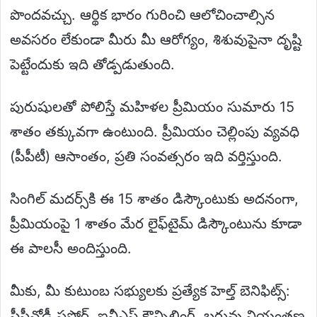
పొందవచ్చు. ఆర్థిక భారం గురించి ఆలోచించాల్సిన
అవసరం లేకుండా మీరు మీ ఆరోగ్యం, శిశువుపైనా దృష్టి
పెట్టేందుకు ఇది తోడ్పడుతుంది.
పురుషులతో పోలిస్తే మహిళల ప్రీమియం సుమారు 15
శాతం తక్కువగా ఉంటుంది. ప్రీమియం చెల్లింపు వ్యవధి
(పీపీటీ) ఆసాంతం, ప్రతి సంవత్సరం ఇది వర్తిస్తుంది.
సింగిల్ మదర్స్‌కి ఈ 15 శాతం డిస్కౌంటుకు అదనంగా,
ప్రీమియంపై 1 శాతం మేర లైఫ్‌టైమ్ డిస్కౌంటును కూడా
ఈ పాలసీ అందిస్తుంది.
మీకు, మీ కుటుంబ సభ్యులకు ప్రత్యేక హెల్త్ బెనిఫిట్స్:
పీసీవోడీ సపోర్ట్, ఐవీఎఫ్ కౌన్సిలింగ్, బరువు నియంత్రణ