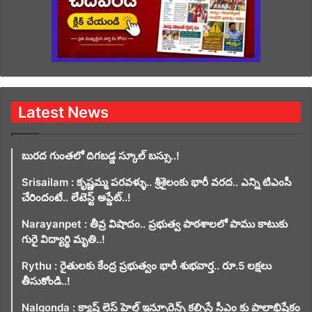
Latest News
బురద గుంతలో దిగబడ్డ స్కూల్ బస్సు..!
Srisailam : కృష్ణమ్మ పరవళ్ళు.. శ్రీశైలంకు భారీ వరద.. ఎన్ని టిఎంసీ
చేరిందంటే.. లేటెస్ట్ అప్డేట్..!
Narayanpet : తీవ్ర విషాదం.. ప్రభుత్వ పాఠశాలలో పాము కాటుకు
గురై విద్యార్థి మృతి..!
Rythu : రైతులకు కేంద్ర ప్రభుత్వం భారీ శుభవార్త.. రూ.5 లక్షలు
తీసుకోండి..!
Nalgonda : క్యాష్ లెస్ హెల్త్ ఇన్సూరెన్స్ కల్పిస్తే సీఎం కు పాలాభిషేకం