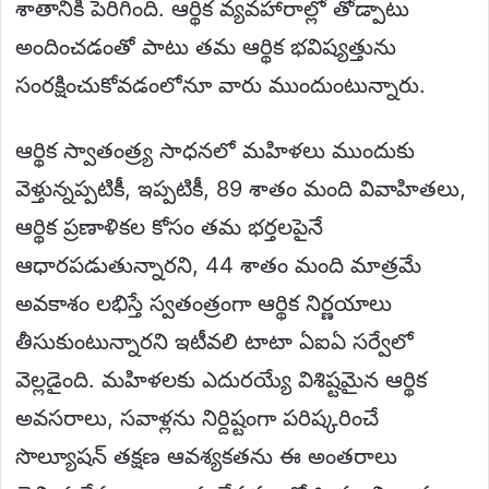
శాతానికి పెరిగింది. ఆర్థిక వ్యవహారాల్లో తోడ్పాటు
అందించడంతో పాటు తమ ఆర్థిక భవిష్యత్తును
సంరక్షించుకోవడంలోనూ వారు ముందుంటున్నారు.
ఆర్థిక స్వాతంత్ర్య సాధనలో మహిళలు ముందుకు
వెళ్తున్నప్పటికీ, ఇప్పటికీ, 89 శాతం మంది వివాహితలు,
ఆర్థిక ప్రణాళికల కోసం తమ భర్తలపైనే
ఆధారపడుతున్నారని, 44 శాతం మంది మాత్రమే
అవకాశం లభిస్తే స్వతంత్రంగా ఆర్థిక నిర్ణయాలు
తీసుకుంటున్నారని ఇటీవలి టాటా ఏఐఏ సర్వేలో
వెల్లడైంది. మహిళలకు ఎదురయ్యే విశిష్టమైన ఆర్థిక
అవసరాలు, సవాళ్లను నిర్దిష్టంగా పరిష్కరించే
సొల్యూషన్ తక్షణ ఆవశ్యకతను ఈ అంతరాలు