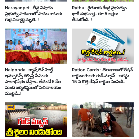
Narayanpet : తీవ్ర విషాదం..
Rythu : రైతులకు కేంద్ర ప్రభుత్వం
ప్రభుత్వ పాఠశాలలో పాము కాటుకు
భారీ శుభవార్త.. రూ.5 లక్షలు
గురై విద్యార్థి మృతి..!
తీసుకోండి..!
Nalgonda : క్యాష్ లెస్ హెల్త్
Ration Cards : తెలంగాణలో రేషన్
ఇన్సూరెన్స్ కల్పిస్తే సీఎం కు
కార్డుదారులకు గుడ్ న్యూస్.. ఆగస్టు
పాలాభిషేకం చేస్తాం.. లేదంటే 5వేల
15 న కొత్త రేషన్ కార్డుల పంపిణి..!
మంది జర్నలిస్టులతో సచివాలయం
ముట్టడి..!