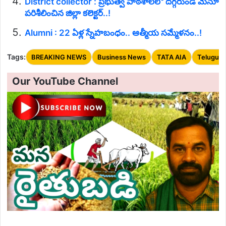
District collector : ప్రభుత్వ పాఠశాలలో దగ్గరుండి మెనూ
పరిశీలించిన జిల్లా కలెక్టర్..!
Alumni : 22 ఏళ్ల స్నేహబంధం.. ఆత్మీయ సమ్మేళనం..!
Tags:
BREAKING NEWS
Business News
TATA AIA
Telugu 
Our YouTube Channel