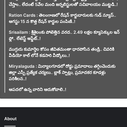
చేస్తాం.. లేదంటే 5వేల మంది జర్నలిస్టులతో సచివాలయం ముట్టడి..!
Ration Cards : తెలంగాణలో రేషన్ కార్డుదారులకు గుడ్ న్యూస్..
ఆగస్టు 15 న కొత్త రేషన్ కార్డుల పంపిణి..!
Srisailam : శ్రీశైలంకు పోటెత్తిన వరద.. 2.49 లక్షల క్యూసెక్కుల ఇన్
ఫ్లో.. లేటెస్ట్ అప్డేట్..!
ముగ్గురు కుమార్తెల కోసం జీవితమంతా ధారపోసిన తండ్రి.. చివరికి
వీడియో కాల్ లోనే కడసారి వీడ్కోలు..!
Miryalaguda : మిర్యాలగూడలో రోడ్డు ప్రమాదాలు తగ్గించెందుకు
జిల్లా ఎస్పీ ప్రత్యేక చర్యలు.. బ్లాక్ స్పాట్లు, ప్రమాదకర కూడళ్లు
పరిశీలన..!
ఆపదలో ఉన్న వారిని ఆదుకోవాలి..!
About