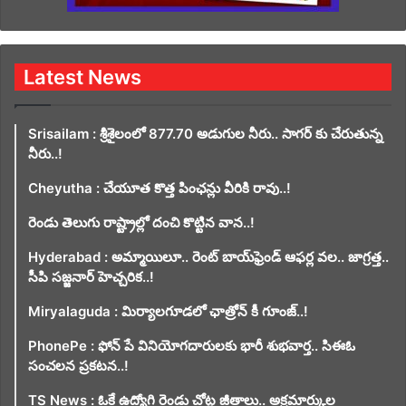
Latest News
Srisailam : శ్రీశైలంలో 877.70 అడుగుల నీరు.. సాగర్ కు చేరుతున్న
నీరు..!
Cheyutha : చేయూత కొత్త పింఛన్లు వీరికి రావు..!
రెండు తెలుగు రాష్ట్రాల్లో దంచి కొట్టిన వాన..!
Hyderabad : అమ్మాయిలూ.. రెంట్ బాయ్‌ఫ్రెండ్ ఆఫర్ల వల.. జాగ్రత్త..
సీపి సజ్జనార్ హెచ్చరిక..!
Miryalaguda : మిర్యాలగూడలో ఛాత్రోన్ కీ గూంజ్..!
PhonePe : ఫోన్ పే వినియోగదారులకు భారీ శుభవార్త.. సిఈఓ
సంచలన ప్రకటన..!
TS News : ఓకే ఉద్యోగి రెండు చోట్ల జీతాలు.. అక్రమార్కుల