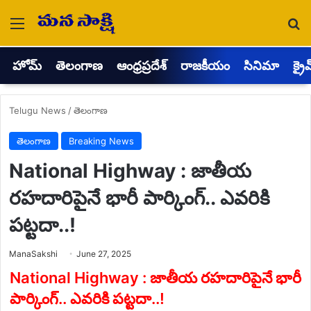
Menu
Se
హోమ్
తెలంగాణ
ఆంధ్రప్రదేశ్
రాజకీయం
సినిమా
క్రై
Telugu News
/
తెలంగాణ
తెలంగాణ
Breaking News
National Highway : జాతీయ
రహదారిపైనే భారీ పార్కింగ్‌.. ఎవరికి
పట్టదా..!
Send
ManaSakshi
June 27, 2025
an
email
National Highway : జాతీయ రహదారిపైనే భారీ
పార్కింగ్‌.. ఎవరికి పట్టదా..!