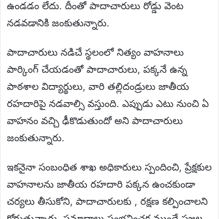
ఉండడం లేదు. దీంతో పాదాచారులు రోడ్డు వెంట
నడవడానికి జంకుతున్నారు.
పాదాచారులు నడిచే స్థలంలో నిత్యం వాహనాలు
పార్కింగ్ చేయడంతో పాదాచారులు, పక్కనే ఉన్న
పాఠశాల విద్యార్థులు, వారి తల్లిదండ్రులు జాతీయ
రహదారిపై నడవాల్సి వస్తుంది. ఎప్పుడు ఎటు నుంచి ఏ
వాహనం వచ్చి ఢీకొడుతుందో అని పాదాచారులు
జంకుతున్నారు.
ఇకనైనా సంబంధిత శాఖ అధికారులు స్పందించి, ప్రేక్షకుల
వాహనాలను జాతీయ రహదారి పక్కన ఉంచకుండా
చర్యలు తీసుకోని, పాదాచారులకు , రక్షణ కల్పించాలని
కోరుతున్నారు. ప్రమాదాలు సంభవించక ముందే ప్రజల