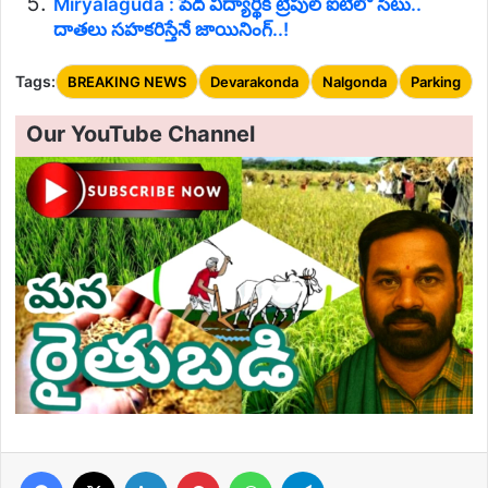
Miryalaguda : పేద విద్యార్థికి ట్రిపుల్ ఐటీలో సీటు..
దాతలు సహకరిస్తేనే జాయినింగ్..!
Tags:
BREAKING NEWS
Devarakonda
Nalgonda
Parking
Our YouTube Channel
Facebook
X
LinkedIn
Pinterest
WhatsApp
Telegram