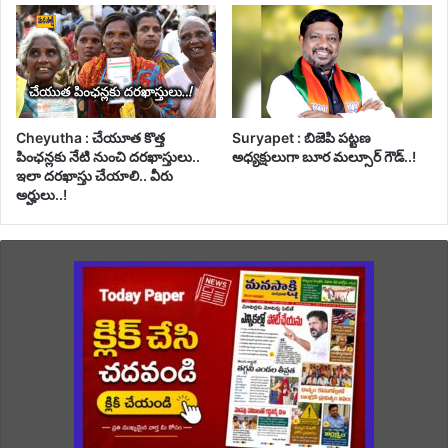
Cheyutha : చేయూత కొత్త
Suryapet : బిజెపి పట్టణ
పింఛన్లకు నేటి నుంచి దరఖాస్తులు..
అధ్యక్షులుగా బూర మల్సూర్ గౌడ్..!
ఇలా దరఖాస్తు చేయాలి.. వీరు
అర్హులు..!