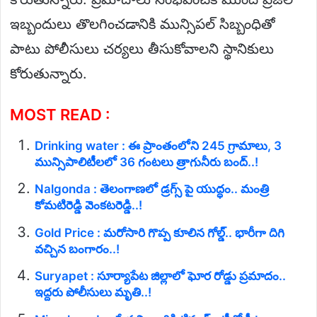
ఇబ్బందులు తొలగించడానికి మున్సిపల్‌ సిబ్బంధితో
పాటు పోలీసులు చర్యలు తీసుకోవాలని స్థానికులు
కోరుతున్నారు.
MOST READ :
Drinking water : ఈ ప్రాంతంలోని 245 గ్రామాలు, 3
మున్సిపాలిటీలలో 36 గంటలు త్రాగునీరు బంద్..!
Nalgonda : తెలంగాణలో డ్రగ్స్ పై యుద్ధం.. మంత్రి
కోమటిరెడ్డి వెంకటరెడ్డి..!
Gold Price : మరోసారి గొప్ప కూలిన గోల్డ్.. భారీగా దిగి
వచ్చిన బంగారం..!
Suryapet : సూర్యాపేట జిల్లాలో ఘోర రోడ్డు ప్రమాదం..
ఇద్దరు పోలీసులు మృతి..!