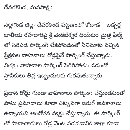
దేవరకొండ, మనసాక్షి :
నల్లగొండ జిల్లా దేవరకొండ పట్టణంలో కోదాడ – జడ్చర్ల
జాతీయ రహదారిపై శ్రీ వెంకటేశ్వర థియేటర్ మైత్రి ఫిల్మ్
లో సరిపడ పార్కింగ్ లేకపోవడంతో సినిమాకు వచ్చిన
ప్రేక్షకుల వాహనాలు రోడ్లపైనే పార్కింగ్ చేస్తున్నారు.
నిత్యం వాహనాల పార్కింగ్ పెరిగిపోతుండడంతో
స్థానికులు తీవ్ర ఇబ్బందులకు గురవుతున్నారు.
ప్రధాన రోడ్డు గుండా వాహనాలు పార్కింగ్‌ చేస్తుండటంతో
పాటు ప్రమాదాలు కూడా ఎక్కువగా జరుగే అవకాశాలు
ఉన్నాయని ఆందోళన వ్యక్తం చేస్తున్నారు. ఈ పార్కింగ్
తో పాదాచారులు రోడ్ల వెంట నడవడానికి జాగా కూడా