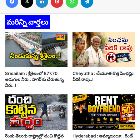
మరిన్ని వార్తలు
Srisailam : శ్రీశైలంలో 877.70
Cheyutha : చేయూత కొత్త పింఛన్లు
అడుగుల నీరు.. సాగర్ కు చేరుతున్న
వీరికి రావు..!
నీరు..!
రెండు తెలుగు రాష్ట్రాల్లో దంచి కొట్టిన
Hyderabad : అమ్మాయిలూ.. రెంట్