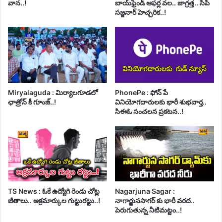
వాన..!
బాయ్‌ఫ్రెండ్ ఆఫర్ల వల.. జాగ్రత్త.. సీపి
సజ్జనార్ హెచ్చరిక..!
Miryalaguda : మిర్యాలగూడలో
PhonePe : ఫోన్ పే
ఛాత్రోన్ కీ గూంజ్..!
వినియోగదారులకు భారీ శుభవార్త..
సిఈఓ సంచలన ప్రకటన..!
TS News : ఓకే ఉద్యోగి రెండు చోట్ల
Nagarjuna Sagar :
జీతాలు.. అక్రమార్కుల గుట్టురట్టు..!
నాగార్జునసాగర్ కు భారీ వరద..
పెరుగుతున్న నీటిమట్టం..!