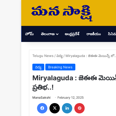
హోమ్
తెలంగాణ
ఆంధ్రప్రదేశ్
రాజకీయం
సిని
Telugu News
/
విద్య
/
Miryalaguda : జెఈఈ మెయిన్స్ లో.. కే
విద్య
Breaking News
Miryalaguda : జెఈఈ మెయిన్స్ ల
ప్రతిభ..!
Send
ManaSakshi
February 12, 2025
an
Facebook
X
LinkedIn
Pinterest
email