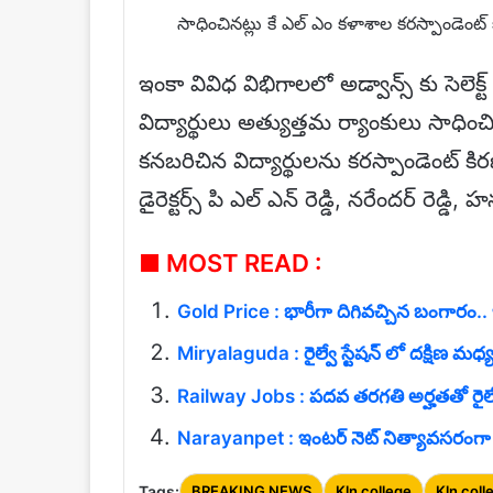
సాధించినట్లు కే ఎల్ ఎం కళాశాల కరస్పాండెంట్
ఇంకా వివిధ విభిగాలలో అడ్వాన్స్ కు సెల
విద్యార్థులు అత్యుత్తమ ర్యాంకులు సాధి
కనబరిచిన విద్యార్థులను కరస్పాండెంట్ కి
డైరెక్టర్స్ పి ఎల్ ఎన్ రెడ్డి, నరేందర్ రెడ్
■ MOST READ :
Gold Price : భారీగా దిగివచ్చిన బంగారం.. ఇదే గో
Miryalaguda : రైల్వే స్టేషన్ లో దక్షిణ మధ్య
Railway Jobs : పదవ తరగతి అర్హతతో రైల్వే 
Narayanpet : ఇంటర్ నెట్ నిత్యావసరంగా మార
Tags:
BREAKING NEWS
Kln college
Kln coll