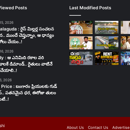
Viewed Posts
Last Modified Posts
15, 2026
laguda : రైస్ మిల్లర్ల సంచలన
న.. ముందే చెప్తున్నాం, ఆ ధాన్యం
గోలు చేయం..!
16, 2026
y : ఆ ఎనిమిది రకాల వరి
లకే డిమాండ్.. రైతులు వాటినే
చేయాలి..!
6, 2026
 Price : బంగారం ప్రియులకు గుడ్
స్.. పతనమైన ధర, ఈరోజు తులం
టే..!
shi
About Us
Contact Us
Advertise