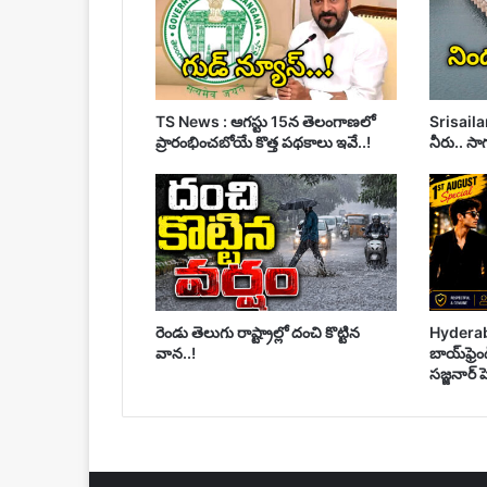
TS News : ఆగస్టు 15న తెలంగాణలో
Srisaila
ప్రారంభించబోయే కొత్త పథకాలు ఇవే..!
నీరు.. సాగ
రెండు తెలుగు రాష్ట్రాల్లో దంచి కొట్టిన
Hyderaba
వాన..!
బాయ్‌ఫ్రెం
సజ్జనార్ హ