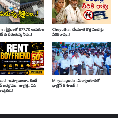
m : శ్రీశైలంలో 877.70 అడుగుల
Cheyutha : చేయూత కొత్త పింఛన్లు
ర్ కు చేరుతున్న నీరు..!
వీరికి రావు..!
d : అమ్మాయిలూ.. రెంట్
Miryalaguda : మిర్యాలగూడలో
డ్ ఆఫర్ల వల.. జాగ్రత్త.. సీపి
ఛాత్రోన్ కీ గూంజ్..!
ెచ్చరిక..!