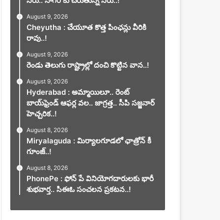
నీరు.. సాగర్ కు చేరుతున్న నీరు..!
August 9, 2026
Cheyutha : చేయూత కొత్త పింఛన్లు వీరికి
రావు..!
August 9, 2026
రెండు తెలుగు రాష్ట్రాల్లో దంచి కొట్టిన వాన..!
August 9, 2026
Hyderabad : అమ్మాయిలూ.. రెంట్
బాయ్‌ఫ్రెండ్ ఆఫర్ల వల.. జాగ్రత్త.. సీపి సజ్జనార్
హెచ్చరిక..!
August 8, 2026
Miryalaguda : మిర్యాలగూడలో ఛాత్రోన్ కీ
గూంజ్..!
August 8, 2026
PhonePe : ఫోన్ పే వినియోగదారులకు భారీ
శుభవార్త.. సిఈఓ సంచలన ప్రకటన..!
news