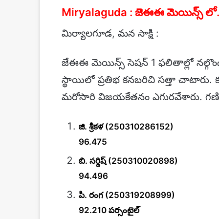
Miryalaguda : జెఈఈ మెయిన్స్ లో.. కే
మిర్యాలగూడ, మన సాక్షి :
జేఈఈ మెయిన్స్ సెషన్ 1 ఫలితాల్లో నల్గొం
స్థాయిలో ప్రతిభ కనబరిచి సత్తా చాటారు. 
మరోసారి విజయకేతనం ఎగురవేశారు. గణితం
జి. శ్రీకళ (250310286152)
96.475
బి. సర్దిష్ (250310020898)
94.496
పి. రంగ (250319208999)
92.210 పర్సంటైల్