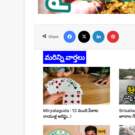
Facebook
X
LinkedIn
Pinteres
Share
మరిన్ని వార్తలు
Miryalaguda : 12 మంది పేకాట
Srisailam
రాయుళ్ల అరెస్టు..!
జూరాల గే