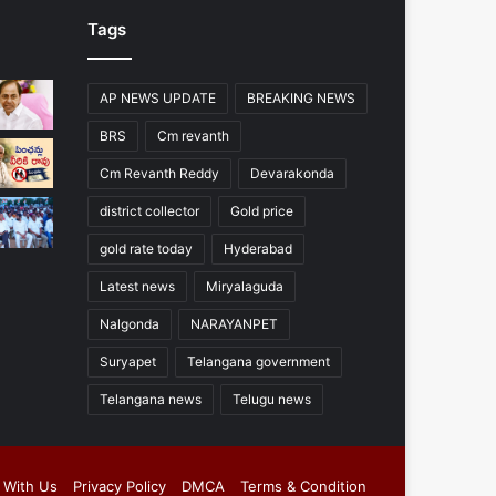
Tags
AP NEWS UPDATE
BREAKING NEWS
BRS
Cm revanth
Cm Revanth Reddy
Devarakonda
district collector
Gold price
gold rate today
Hyderabad
Latest news
Miryalaguda
Nalgonda
NARAYANPET
Suryapet
Telangana government
Telangana news
Telugu news
 With Us
Privacy Policy
DMCA
Terms & Condition