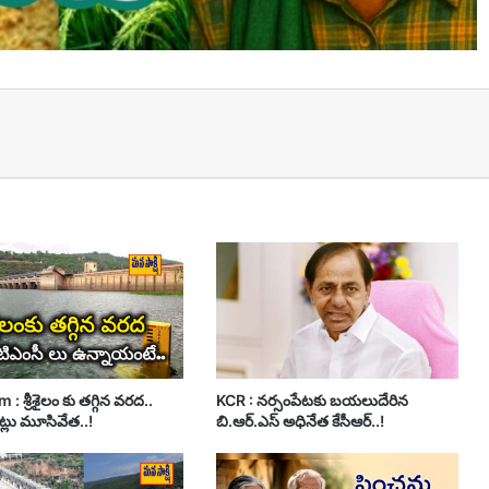
t
 : శ్రీశైలం కు తగ్గిన వరద..
KCR : నర్సంపేటకు బయలుదేరిన
ట్లు మూసివేత..!
బి.ఆర్.ఎస్ అధినేత కేసీఆర్..!