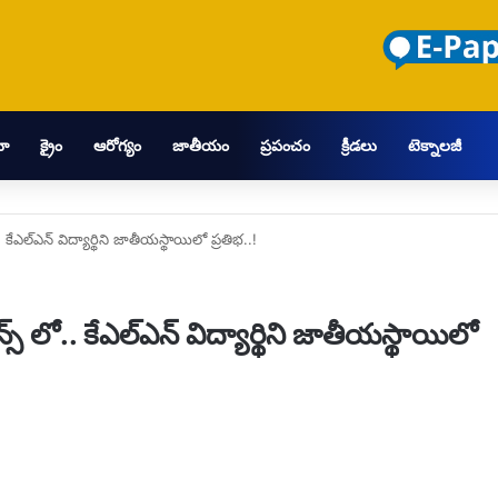
మా
క్రైం
ఆరోగ్యం
జాతీయం
ప్రపంచం
క్రీడలు
టెక్నాలజీ
ఎల్ఎన్ విద్యార్థిని జాతీయస్థాయిలో ప్రతిభ..!
ో.. కేఎల్ఎన్ విద్యార్థిని జాతీయస్థాయిలో