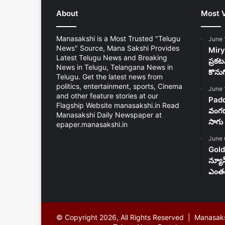
About
Most 
Manasakshi is a Most Trusted "Telugu
June 
News" Source, Mana Sakshi Provides
Mirya
Latest Telugu News and Breaking
ప్రకట
News in Telugu, Telangana News in
కొను
Telugu. Get the latest news from
politics, entertainment, sports, Cinema
June 
and other feature stories at our
Padd
Flagship Website manasakshi.in Read
వంగడా
Manasakshi Daily Newspaper at
సాగు 
epaper.manasakshi.in
June 
Gold
న్యూ
ఎంతం
© Copyright 2026, All Rights Reserved | Manasak