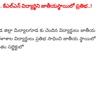
ఎల్ఎన్ విద్యార్థిని జాతీయస్థాయిలో ప్రతిభ..!
డ జిల్లా మిర్యాలగూడ కు చెందిన విద్యార్థులు జాతీయ
కళాశాల విద్యార్థులు ప్రతిభ సాధించి జాతీయ స్థాయిలో
 సబ్జెక్టులో