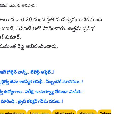
 కిరణ్ కుమార్ తెలిపారు.
ెక్ట్ అయిన వారి 20 మంది ప్రతి సంవత్సరం అనేక మంది
ంచి ఐఐటి, ఎన్ఐటి లలో సాధించారు. ఉత్తమ ప్రతిభ
రణ్ కుమార్,
డి, హనుమంత రెడ్డి అభినందించారు.
ల్డెన్ ఛాన్స్.. లేటెస్ట్ అప్డేట్..!
 రైల్వే జీఎం ఆకస్మిక తనిఖీ.. సిబ్బందికి సూచనలు..!
ఉద్యోగాలు.. పరీక్ష, ఇంటర్వ్యూ లేకుండా ఎంపిక..!
ింది.. ట్రైని కలెక్టర్ గరీమ నరుల..!
ege miryalaguda
Latest news
Miryalaguda
Nalgonda
Telugu 