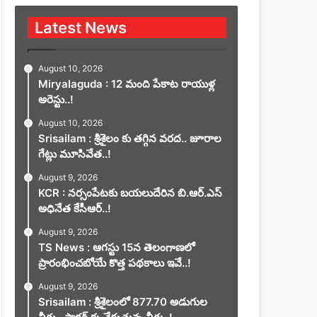
Latest News
August 10, 2026
Miryalaguda : 12 మంది పేకాట రాయుళ్ల
అరెస్టు..!
August 10, 2026
Srisailam : శ్రీశైలం కు తగ్గిన వరద.. జూరాల
గేట్లు మూసివేత..!
August 9, 2026
KCR : నర్సంపేటకు బయలుదేరిన బి.ఆర్.ఎస్
అధినేత కేసీఆర్..!
August 9, 2026
TS News : ఆగస్టు 15న తెలంగాణలో
ప్రారంభించబోయే కొత్త పథకాలు ఇవే..!
August 9, 2026
Srisailam : శ్రీశైలంలో 877.70 అడుగుల