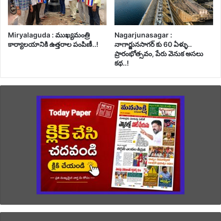
Miryalaguda : ముఖ్యమంత్రి
Nagarjunasagar :
కార్యాలయానికి ఉత్తరాల పంపిణీ..!
నాగార్జునసాగర్ కు 60 ఏళ్ళు..
ప్రారంభోత్సవం, పేరు వెనుక అసలు
కథ..!