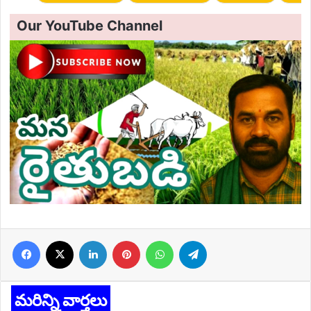
Our YouTube Channel
Facebook
X
LinkedIn
Pinterest
WhatsApp
Telegram
మరిన్ని వార్తలు