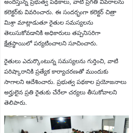
అందిస్తున్న ప్రభుత్వ పథకాలు, వాటి ప్రగతి వివరాలను
కలెక్టర్‌కు వివరించారు. ఈ సందర్భంగా కలెక్టర్ చిత్రా
మిశ్రా మాట్లాడుతూ రైతుల సమస్యలను
తెలుసుకోవడానికి అధికారులు తప్పనిసరిగా
క్షేత్రస్థాయిలో పర్యటించాలని సూచించారు.
రైతులు ఎదుర్కొంటున్న సమస్యలను గుర్తించి, వాటి
పరిష్కారానికి ప్రత్యేక కార్యాచరణతో ముందుకు
సాగాలని ఆదేశించారు. ప్రభుత్వ పథకాల ప్రయోజనాలు
అర్హులైన ప్రతి రైతుకు చేరేలా చర్యలు తీసుకోవాలని
తెలిపారు.