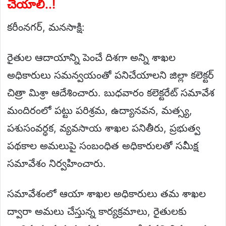
చేయాలి..!
కరీంనగర్, మనసాక్షి:
రైతుల ఆదాయాన్ని పెంచే దిశగా అన్ని శాఖల
అధికారులు సమన్వయంతో పనిచేయాలని జిల్లా కలెక్టర్
చిత్రా మిశ్రా ఆదేశించారు. బుధవారం కలెక్టరేట్ సమావేశ
మందిరంలో పట్టు పరిశ్రమ, ఉద్యానవన, మత్స్య,
పశుసంవర్ధక, వ్యవసాయ శాఖల పనితీరు, ప్రభుత్వ
పథకాల అమలుపై సంబంధిత అధికారులతో సమీక్ష
సమావేశం నిర్వహించారు.
సమావేశంలో ఆయా శాఖల అధికారులు తమ శాఖల
ద్వారా అమలు చేస్తున్న కార్యక్రమాలు, రైతులకు