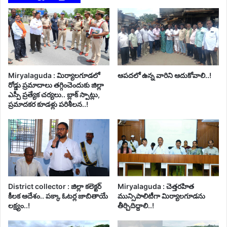
Miryalaguda : మిర్యాలగూడలో
ఆపదలో ఉన్న వారిని ఆదుకోవాలి..!
రోడ్డు ప్రమాదాలు తగ్గించెందుకు జిల్లా
ఎస్పీ ప్రత్యేక చర్యలు.. బ్లాక్ స్పాట్లు,
ప్రమాదకర కూడళ్లు పరిశీలన..!
District collector : జిల్లా కలెక్టర్
Miryalaguda : చెత్తరహిత
కీలక ఆదేశం.. పక్కా ఓటర్ల జాబితాయే
మున్సిపాలిటీగా మిర్యాలగూడను
లక్ష్యం..!
తీర్చిదిద్దాలి..!