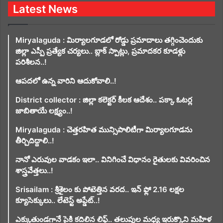
Latest News
Miryalaguda : మిర్యాలగూడలో రోడ్డు ప్రమాదాలు తగ్గించెందుకు
జిల్లా ఎస్పీ ప్రత్యేక చర్యలు.. బ్లాక్ స్పాట్లు, ప్రమాదకర కూడళ్లు
పరిశీలన..!
ఆపదలో ఉన్న వారిని ఆదుకోవాలి..!
District collector : జిల్లా కలెక్టర్ కీలక ఆదేశం.. పక్కా ఓటర్ల
జాబితాయే లక్ష్యం..!
Miryalaguda : చెత్తరహిత మున్సిపాలిటీగా మిర్యాలగూడను
తీర్చిదిద్దాలి..!
నానో ఎరువుల వాడకం ఇలా.. వినిగించే విధానం రైతులకు వివరించిన
శాస్త్రవేత్తలు..!
Srisailam : శ్రీశైలం కు పోటెత్తిన వరద.. ఇన్ ఫ్లో 2.16 లక్షల
క్యూసెక్కులు.. లేటెస్ట్ అప్డేట్..!
ఎక్కుతుండగానే పైకి కదిలిన లిఫ్ట్‌.. తలుపుల మధ్య ఇరుక్కొని మహిళ