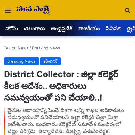
Menu
Se
హోమ్
తెలంగాణ
ఆంధ్రప్రదేశ్
రాజకీయం
సినిమా
క్రై
Telugu News
/
Breaking News
Breaking News
కరీంనగర్
District Collector : జిల్లా కలెక్టర్
కీలక ఆదేశం.. అధికారులు
సమన్వయంతో పని చేయాలి..!
రైతుల ఆదాయాన్ని పెంచే దిశగా అన్ని శాఖల అధికారులు
సమన్వయంతో పనిచేయాలని జిల్లా కలెక్టర్ చిత్రా మిశ్రా
ఆదేశించారు. బుధవారం కలెక్టరేట్ సమావేశ మందిరంలో
పట్టు పరిశ్రమ, ఉద్యానవన, మత్స్య, పశుసంవర్ధక,