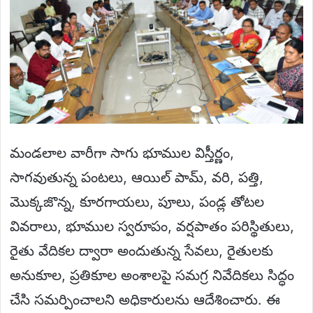
మండలాల వారీగా సాగు భూముల విస్తీర్ణం,
సాగవుతున్న పంటలు, ఆయిల్ పామ్, వరి, పత్తి,
మొక్కజొన్న, కూరగాయలు, పూలు, పండ్ల తోటల
వివరాలు, భూముల స్వరూపం, వర్షపాతం పరిస్థితులు,
రైతు వేదికల ద్వారా అందుతున్న సేవలు, రైతులకు
అనుకూల, ప్రతికూల అంశాలపై సమగ్ర నివేదికలు సిద్ధం
చేసి సమర్పించాలని అధికారులను ఆదేశించారు. ఈ