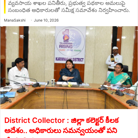
వ్యవసాయ శాఖల పనితీరు, ప్రభుత్వ పథకాల అమలుపై
సంబంధిత అధికారులతో సమీక్ష సమావేశం నిర్వహించారు.
Send
ManaSakshi
June 10, 2026
an
email
District Collector : జిల్లా కలెక్టర్ కీలక
ఆదేశం.. అధికారులు సమన్వయంతో పని