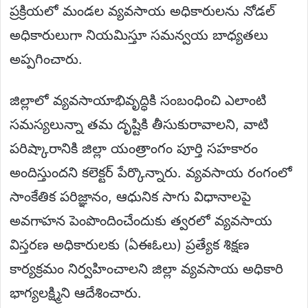
ప్రక్రియలో మండల వ్యవసాయ అధికారులను నోడల్
అధికారులుగా నియమిస్తూ సమన్వయ బాధ్యతలు
అప్పగించారు.
జిల్లాలో వ్యవసాయాభివృద్ధికి సంబంధించి ఎలాంటి
సమస్యలున్నా తమ దృష్టికి తీసుకురావాలని, వాటి
పరిష్కారానికి జిల్లా యంత్రాంగం పూర్తి సహకారం
అందిస్తుందని కలెక్టర్ పేర్కొన్నారు. వ్యవసాయ రంగంలో
సాంకేతిక పరిజ్ఞానం, ఆధునిక సాగు విధానాలపై
అవగాహన పెంపొందించేందుకు త్వరలో వ్యవసాయ
విస్తరణ అధికారులకు (ఏఈఓలు) ప్రత్యేక శిక్షణ
కార్యక్రమం నిర్వహించాలని జిల్లా వ్యవసాయ అధికారి
భాగ్యలక్ష్మిని ఆదేశించారు.