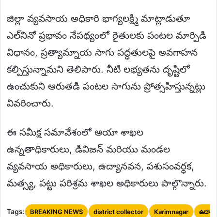
జిల్లా వ్యవసాయ అధికారి భాగ్యలక్ష్మి మాట్లాడుతూ
ఎల్‌నినో ప్రభావం నేపథ్యంలో రైతులకు పంటల మార్పిడి
విధానం, ప్రత్యామ్నాయ సాగు పద్ధతులపై అవగాహన
కల్పిస్తున్నామని తెలిపారు. నీటి లభ్యతను దృష్టిలో
ఉంచుకుని ఆరుతడి పంటల సాగును ప్రోత్సహిస్తున్నట్లు
వివరించారు.
ఈ సమీక్ష సమావేశంలో ఆయా శాఖల
ఉన్నతాధికారులు, డివిజన్ మరియు మండల
వ్యవసాయ అధికారులు, ఉద్యానవన, పశుసంవర్ధక,
మత్స్య, పట్టు పరిశ్రమ శాఖల అధికారులు పాల్గొన్నారు.
Tags:
BREAKING NEWS
district collector
Karimnagar
ఉద్యా