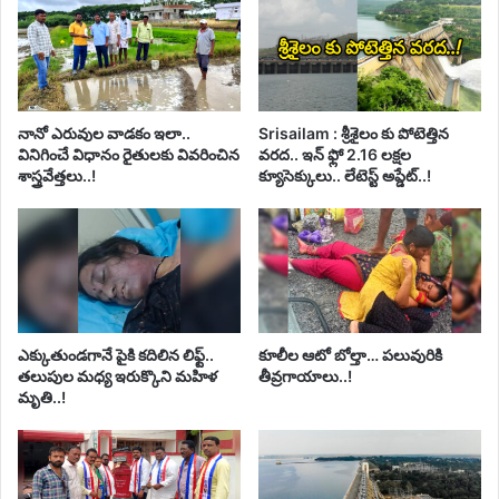
నానో ఎరువుల వాడకం ఇలా..
Srisailam : శ్రీశైలం కు పోటెత్తిన
వినిగించే విధానం రైతులకు వివరించిన
వరద.. ఇన్ ఫ్లో 2.16 లక్షల
శాస్త్రవేత్తలు..!
క్యూసెక్కులు.. లేటెస్ట్ అప్డేట్..!
ఎక్కుతుండగానే పైకి కదిలిన లిఫ్ట్‌..
కూలీల ఆటో బోల్తా… పలువురికి
తలుపుల మధ్య ఇరుక్కొని మహిళ
తీవ్రగాయాలు..!
మృతి..!