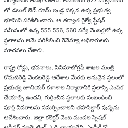
నిర్మాణానికి తనిఖీ చేశారు. అనంతరం 827 సర్వేనెంబర్
లో డబుల్ బెడ్ రూమ్ ఇండ్ల పక్కన ఉన్న ప్రభుత్వ
భూమిని పరిశీలించారు. ఆ తర్వాత రైల్వే స్టేషన్
సమీపంలో ఉన్న 555 556, 560 సర్వే నెంబర్లలో ఉన్న
స్థలాలను ఆమె పరిశీలించి రెవెన్యూ అధికారులకు
సూచనలు చేశారు.
రాష్ట్ర రోడ్లు, భవనాలు, సినిమాటోగ్రఫీ శాఖల మంత్రి
కోమటిరెడ్డి వెంకటరెడ్డి ఆదేశాల మేరకు అనువైన స్థలంలో
ప్రభుత్వ జూనియర్ కళాశాల నిర్మాణానికి స్థలాన్ని ఎంపిక
చేయాల్సి ఉందని, గుర్తించిన స్థలాలకు సంబంధించి
పూర్తి వివరాలను సమర్పించాలని తహసిల్దార్ పుష్పను
ఆదేశించారు. జిల్లా కలెక్టర్ వెంట మండల స్పెషల్
ఆఫీసర్,మార్కెటింగ్ ఎ డి ఛాయాదేవి, ఎంపీడీవో