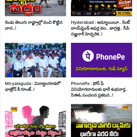
రెండు తెలుగు రాష్ట్రాల్లో దంచి కొట్టిన
Hyderabad : అమ్మాయిలూ.. రెంట్
వాన..!
బాయ్‌ఫ్రెండ్ ఆఫర్ల వల.. జాగ్రత్త.. సీపి
సజ్జనార్ హెచ్చరిక..!
Miryalaguda : మిర్యాలగూడలో
PhonePe : ఫోన్ పే
ఛాత్రోన్ కీ గూంజ్..!
వినియోగదారులకు భారీ శుభవార్త..
సిఈఓ సంచలన ప్రకటన..!