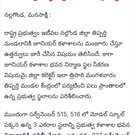
నల్లగొండ, మనసాక్షి :
రాష్ట్ర ప్రభుత్వం ఇటీవల నల్గొండ జిల్లా తిప్పర్తి
మండలానికి జూనియర్ కళాశాలను మంజూరు చేస్తూ
ఉత్తర్వులు జారీ చేసిన విషయం తెలిసిందే. కాగా
జూనియర్ కళాశాల భవన నిర్మాణ స్థల సేకరణ
విషయమై జిల్లా కలెక్టర్ ఇలా త్రిపాఠి మంగళవారం
తిప్పర్తి మండల కేంద్రంలో పర్యటించి పలు ప్రాంతాలలో
ఉన్న ప్రభుత్వ స్థలాలను పరిశీలించారు.
ముందుగా సర్వేనెంబర్ 515, 516 లో మోడల్ స్కూల్
పక్కన ఉన్న 3 ఎకరాల స్థలాన్ని ప్రభుత్వ కళాశాల భవన