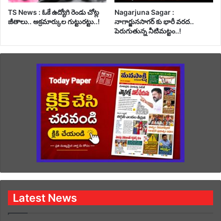
TS News : ఓకే ఉద్యోగి రెండు చోట్ల
Nagarjuna Sagar :
జీతాలు.. అక్రమార్కుల గుట్టురట్టు..!
నాగార్జునసాగర్ కు భారీ వరద..
పెరుగుతున్న నీటిమట్టం..!
Latest News