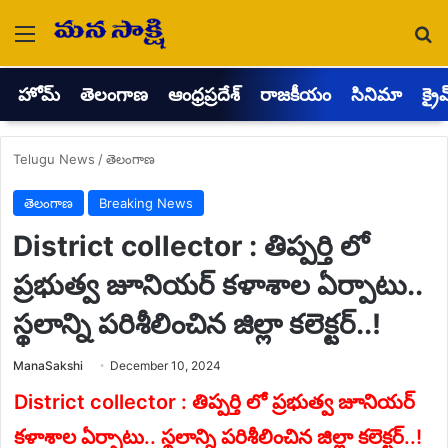
Menu
Se
హోమ్
తెలంగాణ
ఆంధ్రప్రదేశ్
రాజకీయం
సినిమా
క్రై
Telugu News
/
తెలంగాణ
తెలంగాణ
Breaking News
District collector : తిప్పర్తి లో
ప్రభుత్వ జూనియర్ కళాశాల ఏర్పాటు..
స్థలాన్ని పరిశీలించిన జిల్లా కలెక్టర్..!
Send
ManaSakshi
December 10, 2024
an
email
District collector : తిప్పర్తి లో ప్రభుత్వ జూనియర్
కళాశాల ఏర్పాటు.. స్థలాన్ని పరిశీలించిన జిల్లా కలెక్టర్..!