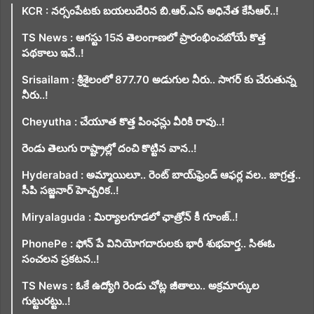
KCR : నర్సంపేటకు బయలుదేరిన బి.ఆర్.ఎస్ అధినేత కేసీఆర్..!
TS News : ఆగస్టు 15న తెలంగాణలో ప్రారంభించబోయే కొత్త
పథకాలు ఇవే..!
Srisailam : శ్రీశైలంలో 877.70 అడుగుల నీరు.. సాగర్ కు చేరుతున్న
నీరు..!
Cheyutha : చేయూత కొత్త పింఛన్లు వీరికి రావు..!
రెండు తెలుగు రాష్ట్రాల్లో దంచి కొట్టిన వాన..!
Hyderabad : అమ్మాయిలూ.. రెంట్ బాయ్‌ఫ్రెండ్ ఆఫర్ల వల.. జాగ్రత్త..
సీపి సజ్జనార్ హెచ్చరిక..!
Miryalaguda : మిర్యాలగూడలో ఛాత్రోన్ కీ గూంజ్..!
PhonePe : ఫోన్ పే వినియోగదారులకు భారీ శుభవార్త.. సిఈఓ
సంచలన ప్రకటన..!
TS News : ఓకే ఉద్యోగి రెండు చోట్ల జీతాలు.. అక్రమార్కుల
గుట్టురట్టు..!