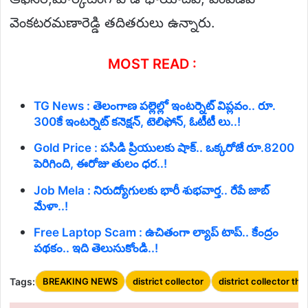
వెంకటరమణారెడ్డి తదితరులు ఉన్నారు.
MOST READ :
TG News : తెలంగాణ పల్లెల్లో ఇంటర్నెట్ విప్లవం.. రూ.
300కే ఇంటర్నెట్ కనెక్షన్, టెలిఫోన్, ఓటీటీ లు..!
Gold Price : పసిడి ప్రియులకు షాక్.. ఒక్కరోజే రూ.8200
పెరిగింది, ఈరోజు తులం ధర..!
Job Mela : నిరుద్యోగులకు భారీ శుభవార్త.. రేపే జాబ్
మేళా..!
Free Laptop Scam : ఉచితంగా ల్యాప్ టాప్.. కేంద్రం
పథకం.. ఇది తెలుసుకోండి..!
Tags:
BREAKING NEWS
district collector
district collector thri