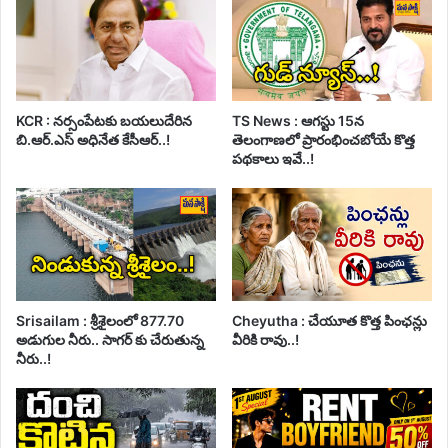
KCR : నర్సంపేటకు బయలుదేరిన
TS News : ఆగస్టు 15న
బి.ఆర్.ఎస్ అధినేత కేసీఆర్..!
తెలంగాణలో ప్రారంభించబోయే కొత్త
పథకాలు ఇవే..!
Srisailam : శ్రీశైలంలో 877.70
Cheyutha : చేయూత కొత్త పింఛన్లు
అడుగుల నీరు.. సాగర్ కు చేరుతున్న
వీరికి రావు..!
నీరు..!