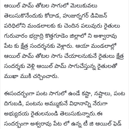
ఆయిల్ పామ్ తోటల సాగులో మెలుకువలు
తెలుసుకొనేందుకు కోదాడ, హుజుర్నగర్ డివిజన్
పరిధిలోని మండలాలకు కు చెందిన పలువురు రైతులు
గురువారం భద్రాద్రి కొత్తగూడెం జిల్లాలో ని అశ్వారావు
పేట కు క్షేత్ర సందర్శనకు వెళ్లారు. ఆయా మండలాల్లో
ఆయిల్ పామ్ తోటల సాగు చేయాలనుకునే రైతులు క్షేత్ర
సందర్శకు వెళ్లి ఆయిల్ పామ్ సాగుచేస్తున్న రైతులతో
ముఖా ముకి చర్చించారు.
ఈసందర్బంగా పంట సాగులో ఉండే కష్టా, నష్టాలు, పంట
దిగుబడి, పంటను అమ్ముకునే విధానాన్ని నేరుగా
అభ్యుదయ రైతులనుండి తెలుసుకున్నారు.ఈ
సందర్బంగా అశ్వరావు పేట లో ఉన్న టీ జి ఆయిల్ ఫెడ్