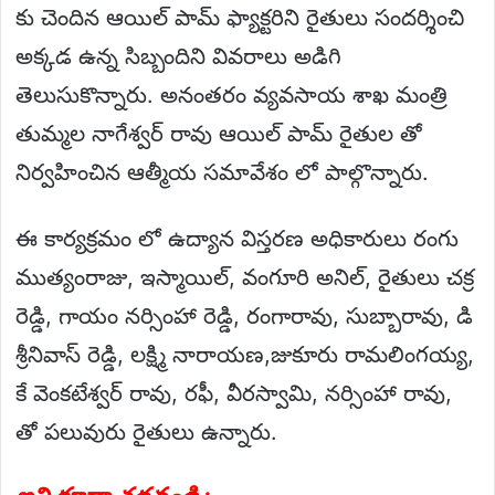
కు చెందిన ఆయిల్ పామ్ ఫ్యాక్టరిని రైతులు సందర్శించి
అక్కడ ఉన్న సిబ్బందిని వివరాలు అడిగి
తెలుసుకొన్నారు. అనంతరం వ్యవసాయ శాఖ మంత్రి
తుమ్మల నాగేశ్వర్ రావు ఆయిల్ పామ్ రైతుల తో
నిర్వహించిన ఆత్మీయ సమావేశం లో పాల్గొన్నారు.
ఈ కార్యక్రమం లో ఉద్యాన విస్తరణ అధికారులు రంగు
ముత్యంరాజు, ఇస్మాయిల్, వంగూరి అనిల్, రైతులు చక్ర
రెడ్డి, గాయం నర్సింహా రెడ్డి, రంగారావు, సుబ్బారావు, డి
శ్రీనివాస్ రెడ్డి, లక్ష్మి నారాయణ,జుకూరు రామలింగయ్య,
కే వెంకటేశ్వర్ రావు, రఫీ, వీరస్వామి, నర్సింహా రావు,
తో పలువురు రైతులు ఉన్నారు.