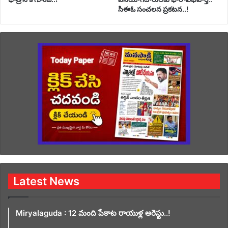
సిఈఓ సంచలన ప్రకటన..!
Latest News
Miryalaguda : 12 మంది పేకాట రాయుళ్ల అరెస్టు..!