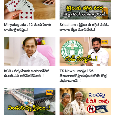
Miryalaguda : 12 మంది పేకాట
Srisailam : శ్రీశైలం కు తగ్గిన వరద..
రాయుళ్ల అరెస్టు..!
జూరాల గేట్లు మూసివేత..!
KCR : నర్సంపేటకు బయలుదేరిన
TS News : ఆగస్టు 15న
బి.ఆర్.ఎస్ అధినేత కేసీఆర్..!
తెలంగాణలో ప్రారంభించబోయే కొత్త
పథకాలు ఇవే..!