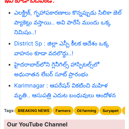
ఇవి కూడా చదవండి :
ఎలక్ట్రిక్, గృహాపకారణాలు కొన్నప్పుడు సిలికా జెల్
ప్యాకెట్లు వస్తాయి.. అవి పారేసే ముందు ఒక్క
నిమిషం..!
District Sp : జిల్లా ఎస్పీ కీలక ఆదేశం ఒక్క
వాహనం కూడా వదలొద్దు..!
హైదరాబాద్‌లోని గ్లెనీగిల్స్ హాస్పిటల్స్‌లో
అధునాతన లేబర్ సూట్ ప్రారంభం
Karimnagar : ఆపరేషన్ వికటించి మహిళ
మృతి.. ఆసుపత్రి ఎదుట బంధువులు ఆందోళన
Tags:
BREAKING NEWS
Farmers
Oil farming
Suryapet
T
Our YouTube Channel