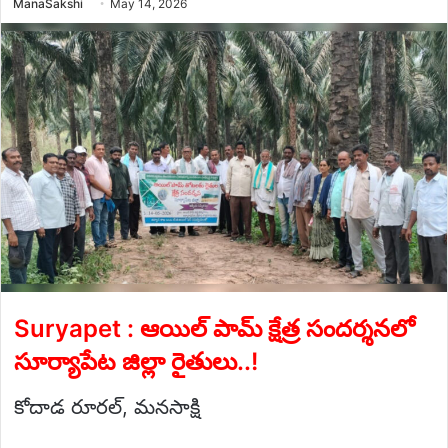
Send
ManaSakshi
May 14, 2026
an
email
Suryapet : ఆయిల్ పామ్ క్షేత్ర సందర్శనలో
సూర్యాపేట జిల్లా రైతులు..!
కోదాడ రూరల్, మనసాక్షి