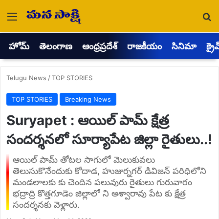
Menu
Se
హోమ్
తెలంగాణ
ఆంధ్రప్రదేశ్
రాజకీయం
సినిమా
క్రై
Telugu News
/
TOP STORIES
TOP STORIES
Breaking News
Suryapet : ఆయిల్ పామ్ క్షేత్ర
సందర్శనలో సూర్యాపేట జిల్లా రైతులు..!
ఆయిల్ పామ్ తోటల సాగులో మెలుకువలు
తెలుసుకొనేందుకు కోదాడ, హుజుర్నగర్ డివిజన్ పరిధిలోని
మండలాలకు కు చెందిన పలువురు రైతులు గురువారం
భద్రాద్రి కొత్తగూడెం జిల్లాలో ని అశ్వారావు పేట కు క్షేత్ర
సందర్శనకు వెళ్లారు.