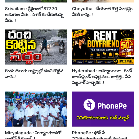
Srisailam : శ్రీశైలంలో 877.70
Cheyutha : చేయూత కొత్త పింఛన్లు
అడుగుల నీరు.. సాగర్ కు చేరుతున్న
వీరికి రావు..!
నీరు..!
రెండు తెలుగు రాష్ట్రాల్లో దంచి కొట్టిన
Hyderabad : అమ్మాయిలూ.. రెంట్
వాన..!
బాయ్‌ఫ్రెండ్ ఆఫర్ల వల.. జాగ్రత్త.. సీపి
సజ్జనార్ హెచ్చరిక..!
Miryalaguda : మిర్యాలగూడలో
PhonePe : ఫోన్ పే
ఛాత్రోన్ కీ గూంజ్..!
వినియోగదారులకు భారీ శుభవార్త..