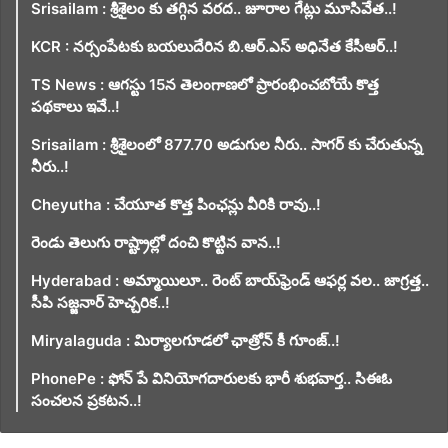
Srisailam : శ్రీశైలం కు తగ్గిన వరద.. జూరాల గేట్లు మూసివేత..!
KCR : నర్సంపేటకు బయలుదేరిన బి.ఆర్.ఎస్ అధినేత కేసీఆర్..!
TS News : ఆగస్టు 15న తెలంగాణలో ప్రారంభించబోయే కొత్త
పథకాలు ఇవే..!
Srisailam : శ్రీశైలంలో 877.70 అడుగుల నీరు.. సాగర్ కు చేరుతున్న
నీరు..!
Cheyutha : చేయూత కొత్త పింఛన్లు వీరికి రావు..!
రెండు తెలుగు రాష్ట్రాల్లో దంచి కొట్టిన వాన..!
Hyderabad : అమ్మాయిలూ.. రెంట్ బాయ్‌ఫ్రెండ్ ఆఫర్ల వల.. జాగ్రత్త..
సీపి సజ్జనార్ హెచ్చరిక..!
Miryalaguda : మిర్యాలగూడలో ఛాత్రోన్ కీ గూంజ్..!
PhonePe : ఫోన్ పే వినియోగదారులకు భారీ శుభవార్త.. సిఈఓ
సంచలన ప్రకటన..!