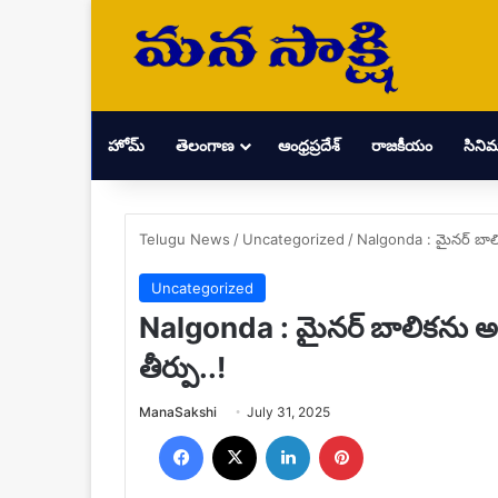
హోమ్
తెలంగాణ
ఆంధ్రప్రదేశ్
రాజకీయం
సిని
Telugu News
/
Uncategorized
/
Nalgonda : మైనర్ బాలి
Uncategorized
Nalgonda : మైనర్ బాలికను అ
తీర్పు..!
Send
ManaSakshi
July 31, 2025
an
Facebook
X
LinkedIn
Pinterest
email