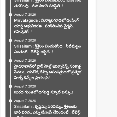
Srisailam : శ్రీశైలం నిండకముందే ఏపీకి నీటి
తరలింపు.. మరి సాగర్ పరిస్థితి..!
August 7, 2026
Miryalaguda : మిర్యాలగూడలో డంపింగ్
యార్డ్ ఆధునీకరణ.. పరిశీలించిన చైర్మన్,
కమిషనర్..!
August 7, 2026
Srisailam : శ్రీశైలం నిండుతోంది.. నీటిమట్టం
ఎంతంటే.. లేటెస్ట్ అప్డేట్..!
August 7, 2026
హైదరాబాద్‌లో స్టార్ హెల్త్ ఇన్సూరెన్స్ సరికొత్త
సేవలు.. యశోద, కిమ్స్ ఆసుపత్రులలో ప్రత్యేక
హెల్ప్ డెస్క్‌ల ప్రారంభం!
August 7, 2026
బురద గుంతలో దిగబడ్డ స్కూల్ బస్సు..!
August 7, 2026
Srisailam : కృష్ణమ్మ పరవళ్ళు.. శ్రీశైలంకు
భారీ వరద.. ఎన్ని టిఎంసీ చేరిందంటే.. లేటెస్ట్