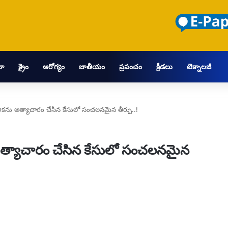
మా
క్రైం
ఆరోగ్యం
జాతీయం
ప్రపంచం
క్రీడలు
టెక్నాలజీ
కను అత్యాచారం చేసిన కేసులో సంచలనమైన తీర్పు..!
త్యాచారం చేసిన కేసులో సంచలనమైన