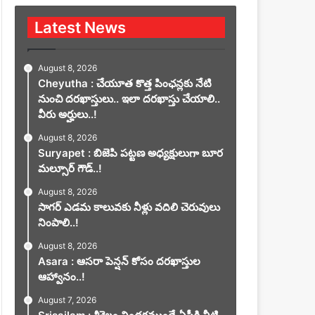
Latest News
August 8, 2026
Cheyutha : చేయూత కొత్త పింఛన్లకు నేటి
నుంచి దరఖాస్తులు.. ఇలా దరఖాస్తు చేయాలి..
వీరు అర్హులు..!
August 8, 2026
Suryapet : బిజెపి పట్టణ అధ్యక్షులుగా బూర
మల్సూర్ గౌడ్..!
August 8, 2026
సాగర్ ఎడమ కాలువకు నీళ్లు వదిలి చెరువులు
నింపాలి..!
August 8, 2026
Asara : ఆసరా పెన్షన్ కోసం దరఖాస్తుల
ఆహ్వానం..!
August 7, 2026