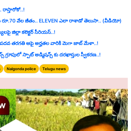
రాస్తారోకో..!
ెలకు రూ.70 వేల జీతం.. ELEVEN ఎలా రాశాడో తెలుసా.. (వీడియో)
ులపై జిల్లా కలెక్టర్ సీరియస్..!
. పదవ తరగతి ఆపై అర్హతల వారికి మెగా జాబ్ మేళా..!
గ్రూపులో స్పాట్ అడ్మిషన్స్ కు దరఖాస్తుల స్వీకరణ..!
a
Nalgonda police
Telugu news