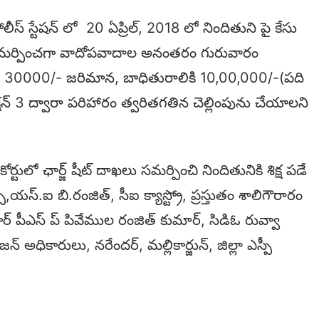
ీస్ స్టేషన్ లో 20 ఏప్రిల్, 2018 లో నిందితుని పై కేసు
ఖలు సమర్పించగా వాదోపవాదాల అనంతరం గురువారం
లు 30000/- జరిమాన, బాధితురాలికి 10,00,000/-(పది
షన్ 3 ద్వారా పరిహారం త్వరితగతిన చెల్లింపును చేయాలని
ులో ఛార్జ్ షీట్ దాఖలు సమర్పించి నిందితునికి శిక్ష పడే
స్,యస్.ఐ బి.రంజిత్, సీఐ క్యాస్ట్రో, ప్రస్తుతం శాలిగౌరారం
గూర్ పీఎస్ ప్ పివేముల రంజిత్ కుమార్, సిడిఓ రువ్వా
 అధికారులు, నరేందర్, మల్లికార్జున్, జిల్లా ఎస్పీ