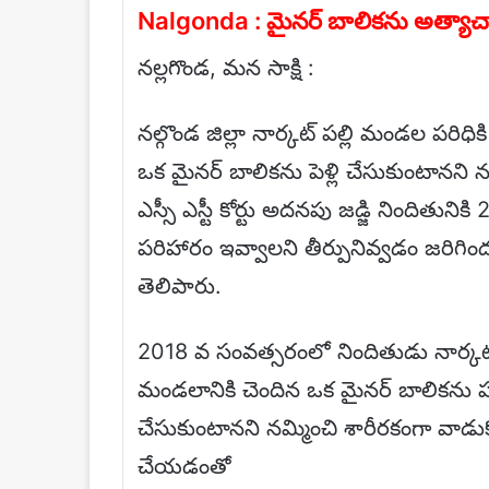
Nalgonda : మైనర్ బాలికను అత్యాచా
నల్లగొండ, మన సాక్షి :
నల్గొండ జిల్లా నార్కట్ పల్లి మండల పరిధి
ఒక మైనర్ బాలికను పెళ్లి చేసుకుంటానని న
ఎస్సీ ఎస్టీ కోర్టు అదనపు జడ్జి నిందితున
పరిహారం ఇవ్వాలని తీర్పునివ్వడం జరిగింద
తెలిపారు.
2018 వ సంవత్సరంలో నిందితుడు నార్కట్ ప
మండలానికి చెందిన ఒక మైనర్ బాలికను ప
చేసుకుంటానని నమ్మించి శారీరకంగా వాడుక
చేయడంతో