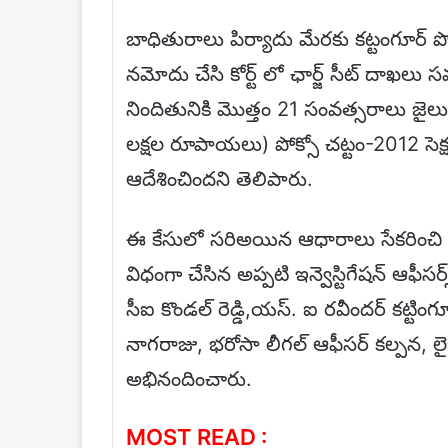
బాధితురాలు పిర్యాదు మేరకు కట్టంగూర్ పోల
నమోదు చేసి కోర్ట్ లో ఛార్జ్ సీట్ దా
నిందితునికి మొత్తం 21 సంవత్సరాలు జై
లక్షల రూపాయలు) పోక్సో చట్టం-2012 సెక్
ఆదేశించిందని తెలిపారు.
ఈ కేసులో సరిఅయిన ఆధారాలు సేకరించి కోర్ట
విధంగా చేసిన అప్పటి ఇన్వెస్టిగేషన్ ఆఫీసర్
సీఐ కొండల్ రెడ్డి,యస్. ఐ రవీందర్ కట్టిం
నాగరాజు, భరోసా లీగల్ ఆఫీసర్ కల్పన, లైజన్
అభినందించారు.
MOST READ :