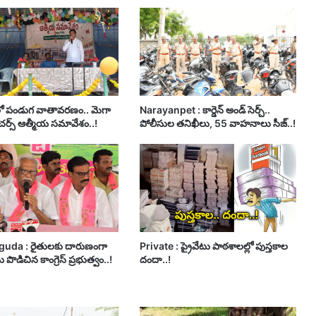
లో పండుగ వాతావరణం.. మెగా
Narayanpet : కార్డెన్ అండ్ సెర్చ్..
ీచర్స్ ఆత్మీయ సమావేశం..!
పోలీసుల తనిఖీలు, 55 వాహనాలు సీజ్..!
guda : రైతులకు దారుణంగా
Private : ప్రైవేటు పాఠశాలల్లో పుస్తకాల
 పొడిచిన కాంగ్రెస్ ప్రభుత్వం..!
దందా..!