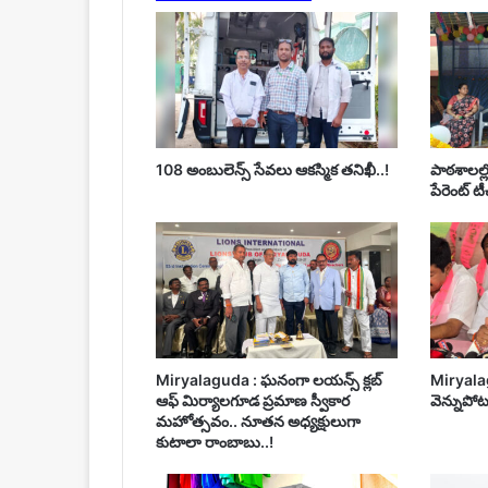
108 అంబులెన్స్‌ సేవలు ఆకస్మిక తనిఖీ..!
పాఠశాలల్
పేరెంట్ ట
Miryalaguda : ఘనంగా లయన్స్ క్లబ్
Miryala
ఆఫ్ మిర్యాలగూడ ప్రమాణ స్వీకార
వెన్నుపోటు
మహోత్సవం.. నూతన అధ్యక్షులుగా
కుటాలా రాంబాబు..!