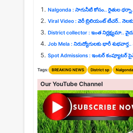
Nalgonda : సాగునీటి కోసం.. రైతుల ధర్నా.. 
Viral Video : వెరీ బ్రిలియంట్ టీచర్.. న
District collector : ఇంత నిర్లక్ష్యమా.. వైద్య
Job Mela : నిరుద్యోగులకు భారీ శుభవార్త.
Spot Admissions : ఇంటర్ కంప్యూటర్ సైన్స్ 
Tags:
BREAKING NEWS
District sp
Nalgond
Our YouTube Channel