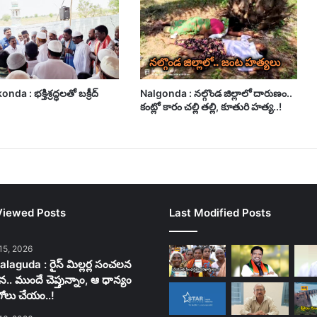
a : భక్తిశ్రద్ధలతో బక్రీద్
Nalgonda : నల్గొండ జిల్లాలో దారుణం..
!
కంట్లో కారం చల్లి తల్లి, కూతురి హత్య..!
Viewed Posts
Last Modified Posts
15, 2026
laguda : రైస్ మిల్లర్ల సంచలన
న.. ముందే చెప్తున్నాం, ఆ ధాన్యం
గోలు చేయం..!