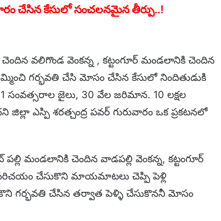
రం చేసిన కేసులో సంచలనమైన తీర్పు..!
కి చెందిన వలిగొండ వెంకన్న , కట్టంగూర్ మండలానికి చెందిన
మ్మించి గర్భవతి చేసి మోసం చేసిన కేసులో నిందితుడుకి
ికి 21 సంవత్సరాల జైలు, 30 వేల జరిమాన. 10 లక్షల
ని జిల్లా ఎస్పి శరత్చంద్ర పవర్ గురువారం ఒక ప్రకటనలో
ల్లి మండలానికి చెందిన వాడపల్లి వెంకన్న, కట్టంగూర్
రిచయం చేసుకొని మాయమాటలు చెప్పి పెళ్లి
ొని గర్భవతి చేసిన తర్వాత పెళ్ళి చేసుకొననీ మోసం