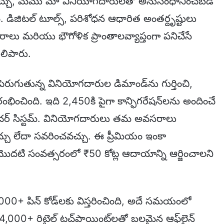
చ్చు, మేము మా వినియోగదారులతో అనుసంధానించబడే
. డిజిటల్ టూల్స్, పరిశోధన ఆధారిత అంతర్దృష్టులు
రాలు మరియు భౌగోళిక ప్రాంతాలవ్యాప్తంగా పనిచేసే
ెలిపారు.
పెరుగుతున్న వినియోగదారుల డిమాండ్‌ను గుర్తించి,
భించింది. ఇది 2,450కి పైగా కాన్ఫిగరేషన్‌లను అందించే
్నిచర్ సిస్టమ్. వినియోగదారులు తమ అవసరాలు
యవచ్చు లేదా సవరించవచ్చు. ఈ ప్రీమియం ఇంకా
మొదటి సంవత్సరంలో ₹50 కోట్ల ఆదాయాన్ని ఆర్జించాలని
00+ పిన్ కోడ్‌లకు విస్తరించింది, అదే సమయంలో
 4,000+ రిటైల్ టచ్‌పాయింట్‌లతో బలమైన ఆఫ్‌లైన్