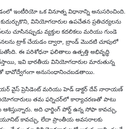
చడంలో ఇంటీరియో ఒక వినూత్న విధానాన్ని అనుసరించింది.
యం కుదుర్చుకొని, వినియోగదారుల ఉపచేతన ప్రతిచర్యలను
ైన్‌లను చూసినప్పుడు వ్యక్తుల కదలికలు మరియు గుండె
ందనలను ట్రాక్ చేయడం ద్వారా, బ్రాండ్ మొదటి చూపులో
దుతోంది. ఈ పరిశోధనా ఫలితాలు ఉత్పత్తి అభివృద్ధి
ం చేస్తాయి, ఇవి భారతీయ వినియోగదారుల మారుతున్న
ో భావోద్వేగంగా అనుసంధానించబడతాయి.
్ వైస్ ప్రెసిడెంట్ మరియు హెడ్ డాక్టర్ దేవ్ నారాయణ్
ినియోగదారులు తమ ఫర్నిచర్‌లో కార్యాచరణతో పాటు
ిస్తున్నారు. అది ఛార్జింగ్ పోర్ట్ ఉన్న సోఫా కావచ్చు,
డీ యూనిట్ కావచ్చు, లేదా ప్రాంతీయ అవసరాలకు