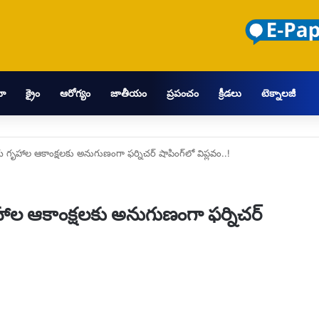
మా
క్రైం
ఆరోగ్యం
జాతీయం
ప్రపంచం
క్రీడలు
టెక్నాలజీ
గృహాల ఆకాంక్షలకు అనుగుణంగా ఫర్నిచర్ షాపింగ్‌లో విప్లవం..!
ల ఆకాంక్షలకు అనుగుణంగా ఫర్నిచర్