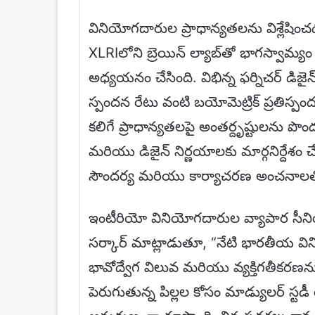
వినియోగదారుల ప్రాధాన్యతలను విశ్లేషిం
XLRIలోని బ్రెయిన్ ల్యాబ్‌తో భాగస్వామ్
అధ్యయనం చేసింది. విభిన్న ఫర్నిచర్ డిజ
స్పందన రేటు వంటి బయోమెట్రిక్ ప్రతిస్ప
కలిగే ప్రాధాన్యతలపై అంతర్దృష్టులను పొం
మరియు డిజైన్ నిర్ణయాలకు మార్గనిర్దేశ
సౌందర్య మరియు కార్యాచరణ అంచనాలత
ఇంటీరియో వినియోగదారుల వ్యాపార సీనియర
సర్కార్ మాట్లాడుతూ, “నేటి భారతీయ వ
భావోద్వేగ విలువ మరియు వ్యక్తిగతీకరణను ఆశ
పెరుగుతున్న పిల్లల కోసం మాడ్యులర్ స్ట