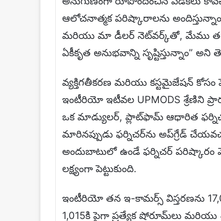
అనుగుణంగా రూపొందించిన పడకలు కావ
ఆలోచనాత్మక పరిష్కారాలను అందిస్తున్నాం
మరియు మా డీలర్ నెట్‌వర్క్‌తో, మేము త
ఏకీకృత అనుభవాన్ని సృష్టిస్తున్నాం” అని త
వ్యక్తిగతీకరణ మరియు కస్టమైజేషన్ కోసం 
ఇంటీరియో ఇటీవల UPMODS శ్రేణిని ప్రారం
ఒక మాడ్యులర్, ప్లాట్‌ఫామ్ ఆధారిత ఫర
మారినప్పుడు ఫర్నిచర్‌ను అప్‌గ్రేడ్ చే
అందుబాటులో ఉండే ఫర్నిచర్ పరిష్కారం 
లక్ష్యంగా పెట్టుకుంది.
ఇంటీరియో తన ఇ-కామర్స్ విస్తరణను 17,0
1,015కి పైగా ప్రత్యేక షోరూమ్‌లు మరియు