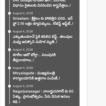
నానో ఎరువుల వాడకం ఇలా.. వినిగించే
విధానం రైతులకు వివరించిన శాస్త్రవేత్తలు..!
August 4, 2026
Srisailam : శ్రీశైలం కు పోటెత్తిన వరద.. ఇన్
ఫ్లో 2.16 లక్షల క్యూసెక్కులు.. లేటెస్ట్ అప్డేట్..!
August 4, 2026
ఎక్కుతుండగానే పైకి కదిలిన లిఫ్ట్‌.. తలుపుల
మధ్య ఇరుక్కొని మహిళ మృతి..!
August 4, 2026
కూలీల ఆటో బోల్తా… పలువురికి
తీవ్రగాయాలు..!
August 4, 2026
Miryalaguda : ముఖ్యమంత్రి
కార్యాలయానికి ఉత్తరాల పంపిణీ..!
August 4, 2026
Nagarjunasagar : నాగార్జునసాగర్ కు 60
ఏళ్ళు.. ప్రారంభోత్సవం, పేరు వెనుక అసలు
కథ..!