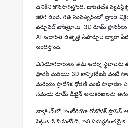
ఉనికిని కొనసాగిస్తోంది. భారతదేశ వ్యవస్థ
కలిగి ఉంది. గత సంవత్సరంలో బ్రాండ్ వి
వర్చువల్ వాక్‌త్రూలు, 3D రూమ్ ప్లానర్
AI-ఆధారిత ఉత్పత్తి సిఫార్సుల ద్వారా ఫ
అందిస్తోంది.
వినియోగదారులు తమ ఆదర్శ స్థలాలను
ప్లానర్ మరియు 3D కాన్ఫిగరేటర్ వంటి సా
మరియు ప్రాదేశిక ధోరణి వంటి సాధారణ సమ
సమయ రూమ్ డిజైన్ అనుకరణలను అనుమ
బ్యాకెండ్‌లో, ఇంటీరియో రోబోటిక్ ప్రాసెస్
పెట్టుబడి పెడుతోంది, ఇవి సమర్థవంత