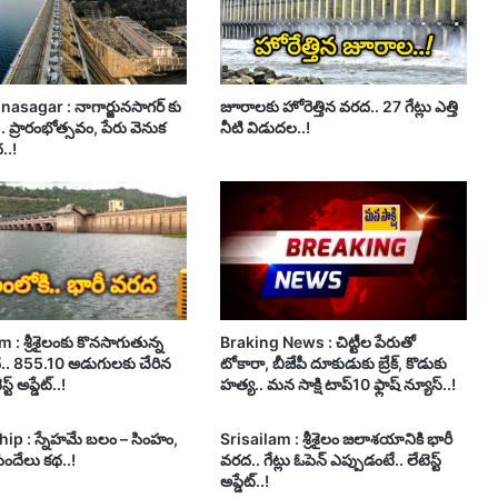
asagar : నాగార్జునసాగర్ కు
జూరాలకు హోరెత్తిన వరద.. 27 గేట్లు ఎత్తి
. ప్రారంభోత్సవం, పేరు వెనుక
నీటి విడుదల..!
..!
 : శ్రీశైలంకు కొనసాగుతున్న
Braking News : చిట్టీల పేరుతో
.. 855.10 అడుగులకు చేరిన
టోకారా, బీజేపీ దూకుడుకు బ్రేక్, కొడుకు
్ట్ అప్డేట్..!
హత్య.. మన సాక్షి టాప్10 ఫ్లాష్ న్యూస్..!
ip : స్నేహమే బలం – సింహం,
Srisailam : శ్రీశైలం జలాశయానికి భారీ
ుందేలు కథ..!
వరద.. గేట్లు ఓపెన్ ఎప్పుడంటే.. లేటెస్ట్
అప్డేట్..!