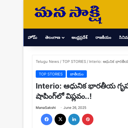
హోమ్
తెలంగాణ
ఆంధ్రప్రదేశ్
రాజకీయం
సిని
Telugu News
/
TOP STORIES
/
Interio: ఆధునిక భారతీయ 
TOP STORIES
జాతీయం
Interio: ఆధునిక భారతీయ గృహా
షాపింగ్‌లో విప్లవం..!
Send
ManaSakshi
June 26, 2025
an
Facebook
X
LinkedIn
Pinterest
email