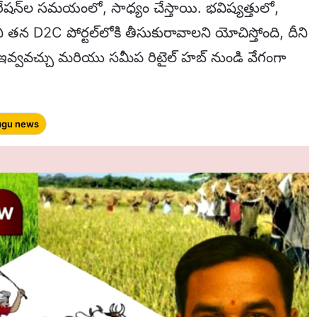
ేషన్‌ల సమయంలో, సాధ్యం చేస్తాయి. భవిష్యత్తులో,
న D2C పోర్టల్‌లోకి తీసుకురావాలని యోచిస్తోంది, దీని
ు ఇవ్వవచ్చు మరియు సమీప రిటైల్ హబ్ నుండి వేగంగా
ugu news