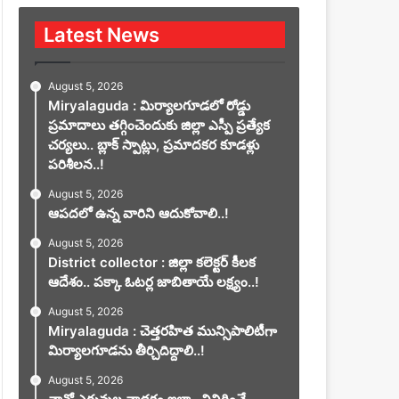
Latest News
August 5, 2026
Miryalaguda : మిర్యాలగూడలో రోడ్డు
ప్రమాదాలు తగ్గించెందుకు జిల్లా ఎస్పీ ప్రత్యేక
చర్యలు.. బ్లాక్ స్పాట్లు, ప్రమాదకర కూడళ్లు
పరిశీలన..!
August 5, 2026
ఆపదలో ఉన్న వారిని ఆదుకోవాలి..!
August 5, 2026
District collector : జిల్లా కలెక్టర్ కీలక
ఆదేశం.. పక్కా ఓటర్ల జాబితాయే లక్ష్యం..!
August 5, 2026
Miryalaguda : చెత్తరహిత మున్సిపాలిటీగా
మిర్యాలగూడను తీర్చిదిద్దాలి..!
August 5, 2026