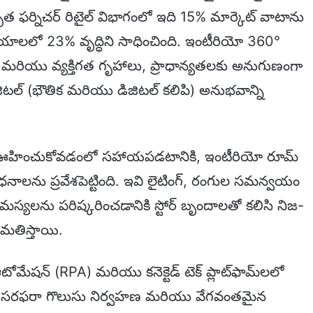
ీకృత ఫర్నిచర్ రిటైల్ విభాగంలో ఇది 15% మార్కెట్ వాటాను
క్రయాలలో 23% వృద్ధిని సాధించింది. ఇంటీరియో 360°
‌లు మరియు వ్యక్తిగత గృహాలు, ప్రాధాన్యతలకు అనుగుణంగా
ిజిటల్ (భౌతిక మరియు డిజిటల్ కలిపి) అనుభవాన్ని
 ఊహించుకోవడంలో సహాయపడటానికి, ఇంటీరియో రూమ్
ధనాలను ప్రవేశపెట్టింది. ఇవి లైటింగ్, రంగుల సమన్వయం
స్యలను పరిష్కరించడానికి స్టోర్ బృందాలతో కలిసి నిజ-
తిస్తాయి.
 ఆటోమేషన్ (RPA) మరియు కనెక్టెడ్ టెక్ ప్లాట్‌ఫామ్‌లలో
మైన సరఫరా గొలుసు నిర్వహణ మరియు వేగవంతమైన