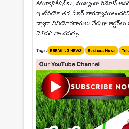
కమ్యూనికేషన్‌ను, ముఖ్యంగా రిమోట్ ఆపర
ఇంటీరియో తన డీలర్ భాగస్వాములందరినీ త
ద్వారా వినియోగదారులు నేరుగా ఆర్డర్‌ల
డెలివరీ పొందవచ్చు.
Tags:
BREAKING NEWS
Business News
Tel
Our YouTube Channel