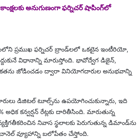
ంక్షలకు అనుగుణంగా ఫర్నిచర్ షాపింగ్‌లో
దేశంలోని ప్రముఖ ఫర్నిచర్ బ్రాండ్‌లలో ఒకటైన ఇంటీరియో,
కునే విధానాన్ని మారుస్తోంది. భావోద్వేగ డిజైన్,
తికతను జోడించడం ద్వారా వినియోగదారుల అనుభవాన్ని
ారులు డిజిటల్ టూల్స్‌ను ఉపయోగించుకున్నారు, ఇది
 అధిక కన్వర్షన్ రేట్లకు దారితీసింది. మారుతున్న
్యక్తిగతీకరించిన నివాస స్థలాలకు పెరుగుతున్న డిమాండ్‌ను
నెల్ వ్యూహాన్ని బలోపేతం చేస్తోంది.