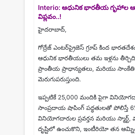
Interio: ఆధునిక భారతీయ గృహాల ఆకా
విప్లవం..!
హైదరాబాద్,
గోద్రేజ్ ఎంటర్‌ప్రైజెస్ గ్రూప్ కింద భారత
ఆధునిక భారతీయులు తమ ఇళ్లను తీర్చిదిద్దు
ప్రాంతీయ ప్రాధాన్యతలు, మరియు సాంకే
మెరుగుపరుస్తుంది.
ఇప్పటికే 25,000 మందికి పైగా వినియోగద
సాంప్రదాయ షాపింగ్ పద్ధతులతో పోలిస్తే 6%
వినియోగదారుల ప్రవర్తన మరియు స్మార్ట్, వ
దృష్టిలో ఉంచుకొని, ఇంటీరియో తన ఆమ్నిచా