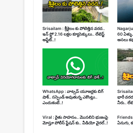
Srisailam : శ్రీశైలం కు పోటెత్తిన వరద..
Nagarjun
ఇన్ ఫ్లో 2.16 లక్షల క్యూసెక్కులు.. లేటెస్ట్
60 ఏళ్ళు.
అప్డేట్..!
అసలు కథ
WhatsApp : వాట్సప్ యూజర్లకు బిగ్
Srisailam
షాక్.. సస్పెండ్ అవుతున్న ఎకౌంట్లు..
భారీ వరద
ఎందుకంటే..!
నీరు.. లేటెస
Viral : రైతు సాహసం.. మొసలిని భుజంపై
Friendsh
మోస్తూ పోలీస్ స్టేషన్ కు.. వీడియో వైరల్..!
ఏనుగు, క